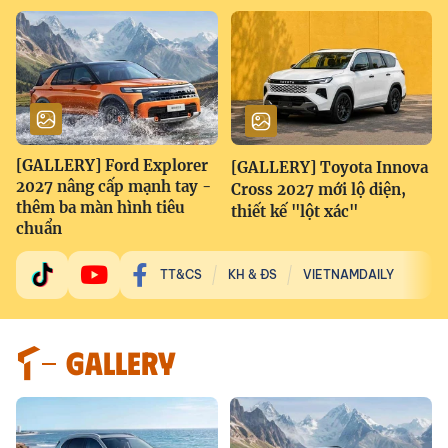
[GALLERY] Ford Explorer
[GALLERY] Toyota Innova
2027 nâng cấp mạnh tay -
Cross 2027 mới lộ diện,
thêm ba màn hình tiêu
thiết kế "lột xác"
chuẩn
TT&CS
KH & ĐS
VIETNAMDAILY
GALLERY