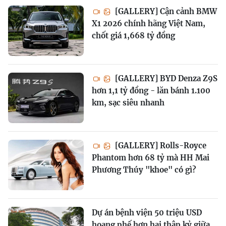
[GALLERY] Cận cảnh BMW
X1 2026 chính hãng Việt Nam,
chốt giá 1,668 tỷ đồng
[GALLERY] BYD Denza Z9S
hơn 1,1 tỷ đồng - lăn bánh 1.100
km, sạc siêu nhanh
[GALLERY] Rolls-Royce
Phantom hơn 68 tỷ mà HH Mai
Phương Thúy "khoe" có gì?
Dự án bệnh viện 50 triệu USD
hoang phế hơn hai thập kỷ giữa