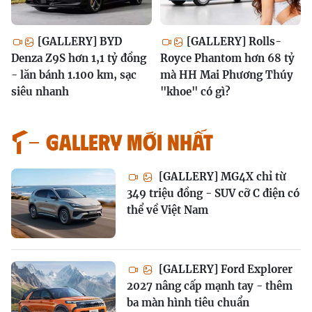
[GALLERY] BYD
[GALLERY] Rolls-
Denza Z9S hơn 1,1 tỷ đồng
Royce Phantom hơn 68 tỷ
- lăn bánh 1.100 km, sạc
mà HH Mai Phương Thúy
siêu nhanh
"khoe" có gì?
GALLERY MỚI NHẤT
[GALLERY] MG4X chỉ từ
349 triệu đồng - SUV cỡ C điện có
thể về Việt Nam
[GALLERY] Ford Explorer
2027 nâng cấp mạnh tay - thêm
ba màn hình tiêu chuẩn