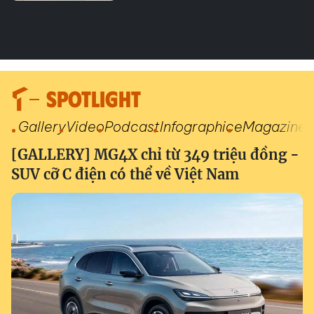
SPOTLIGHT
Gallery
Video
Podcast
Infographic
eMagazine
[GALLERY] MG4X chỉ từ 349 triệu đồng -
SUV cỡ C điện có thể về Việt Nam