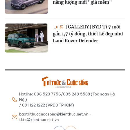
năng lượng mới "giá mềm"
[GALLERY] BYD Ti 7 mới
gần 1,7 tỷ đồng, thiết kế đẹp như
Land Rover Defender
Hotline: 096 523 7756/035 249 5588 (Toà soạn Hà
Nội)
/ 091 122 1222 (VPĐD TPHCM)
baotrithuccuocsong@kienthuc.net.vn -
tkts@kienthuc.net.vn