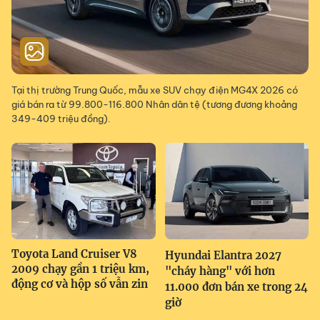
Tại thị trường Trung Quốc, mẫu xe SUV chạy điện MG4X 2026 có
giá bán ra từ 99.800-116.800 Nhân dân tệ (tương đương khoảng
349-409 triệu đồng).
Toyota Land Cruiser V8
Hyundai Elantra 2027
2009 chạy gần 1 triệu km,
"cháy hàng" với hơn
động cơ và hộp số vẫn zin
11.000 đơn bán xe trong 24
giờ