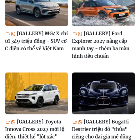
[GALLERY] MG4X chỉ
[GALLERY] Ford
từ 349 triệu đồng - SUV cỡ
Explorer 2027 nâng cấp
C điện có thể về Việt Nam
mạnh tay - thêm ba màn
hình tiêu chuẩn
[GALLERY] Toyota
[GALLERY] Bugatti
Innova Cross 2027 mới lộ
Destrier triệu đô "thửa"
diện, thiết kế "lột xác"
riêng cho đại gia mê động