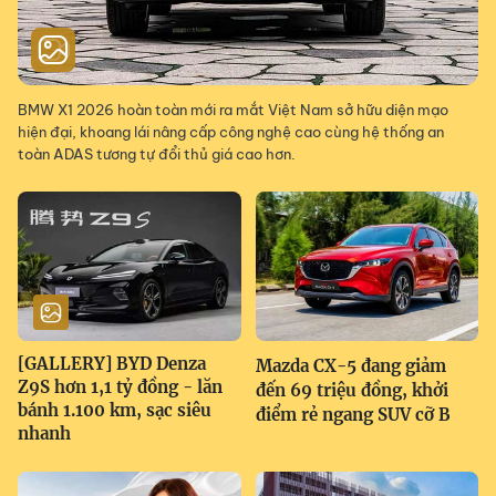
BMW X1 2026 hoàn toàn mới ra mắt Việt Nam sở hữu diện mạo
hiện đại, khoang lái nâng cấp công nghệ cao cùng hệ thống an
toàn ADAS tương tự đổi thủ giá cao hơn.
[GALLERY] BYD Denza
Mazda CX-5 đang giảm
Z9S hơn 1,1 tỷ đồng - lăn
đến 69 triệu đồng, khởi
bánh 1.100 km, sạc siêu
điểm rẻ ngang SUV cỡ B
nhanh