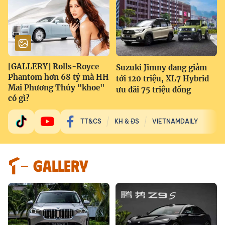
[GALLERY] Rolls-Royce
Suzuki Jimny đang giảm
Phantom hơn 68 tỷ mà HH
tới 120 triệu, XL7 Hybrid
Mai Phương Thúy "khoe"
ưu đãi 75 triệu đồng
có gì?
TT&CS
KH & ĐS
VIETNAMDAILY
GALLERY