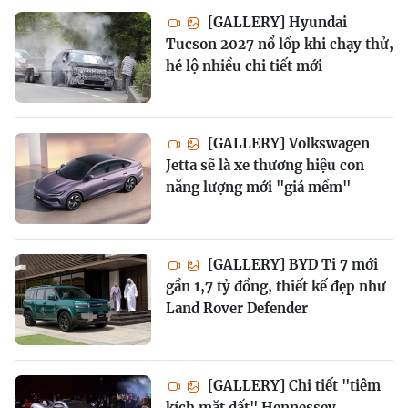
[GALLERY] Hyundai
Tucson 2027 nổ lốp khi chạy thử,
hé lộ nhiều chi tiết mới
[GALLERY] Volkswagen
Jetta sẽ là xe thương hiệu con
năng lượng mới "giá mềm"
[GALLERY] BYD Ti 7 mới
gần 1,7 tỷ đồng, thiết kế đẹp như
Land Rover Defender
[GALLERY] Chi tiết "tiêm
kích mặt đất" Hennessey