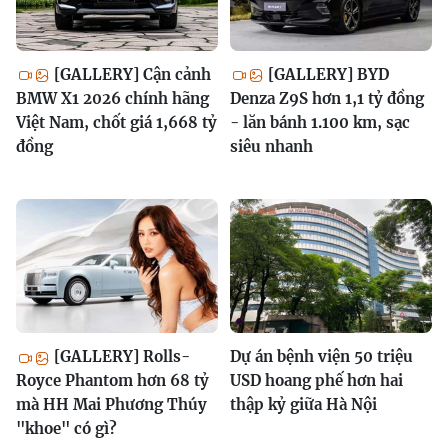
[GALLERY] Cận cảnh
[GALLERY] BYD
BMW X1 2026 chính hãng
Denza Z9S hơn 1,1 tỷ đồng
Việt Nam, chốt giá 1,668 tỷ
- lăn bánh 1.100 km, sạc
đồng
siêu nhanh
[GALLERY] Rolls-
Dự án bệnh viện 50 triệu
Royce Phantom hơn 68 tỷ
USD hoang phế hơn hai
mà HH Mai Phương Thúy
thập kỷ giữa Hà Nội
"khoe" có gì?