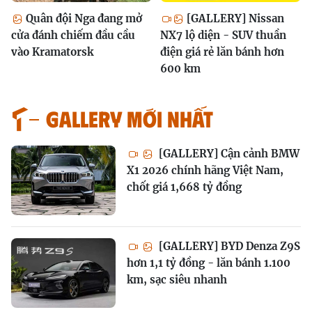
Quân đội Nga đang mở
[GALLERY] Nissan
cửa đánh chiếm đầu cầu
NX7 lộ diện - SUV thuần
vào Kramatorsk
điện giá rẻ lăn bánh hơn
600 km
GALLERY MỚI NHẤT
[GALLERY] Cận cảnh BMW
X1 2026 chính hãng Việt Nam,
chốt giá 1,668 tỷ đồng
[GALLERY] BYD Denza Z9S
hơn 1,1 tỷ đồng - lăn bánh 1.100
km, sạc siêu nhanh