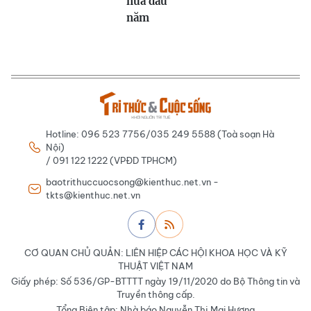
nửa đầu
năm
Hotline: 096 523 7756/035 249 5588 (Toà soạn Hà
Nội)
/ 091 122 1222 (VPĐD TPHCM)
baotrithuccuocsong@kienthuc.net.vn -
tkts@kienthuc.net.vn
CƠ QUAN CHỦ QUẢN: LIÊN HIỆP CÁC HỘI KHOA HỌC VÀ KỸ
THUẬT VIỆT NAM
Giấy phép: Số 536/GP-BTTTT ngày 19/11/2020 do Bộ Thông tin và
Truyền thông cấp.
Tổng Biên tập: Nhà báo Nguyễn Thị Mai Hương