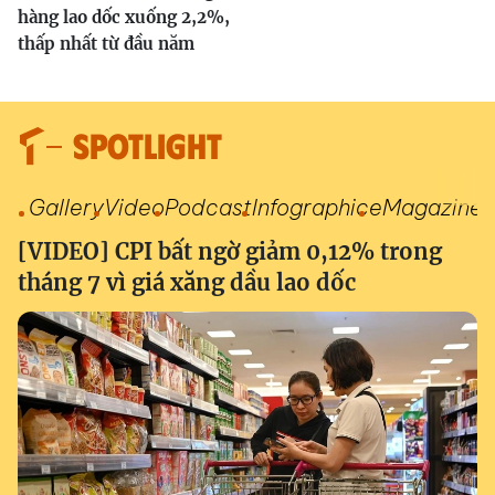
hàng lao dốc xuống 2,2%,
thấp nhất từ đầu năm
SPOTLIGHT
Gallery
Video
Podcast
Infographic
eMagazine
[VIDEO] CPI bất ngờ giảm 0,12% trong
tháng 7 vì giá xăng dầu lao dốc