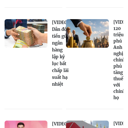
[VIDEO
[VIDEO]
120
Dân đổ
triệu
tiền gửi
phú
ngân
Anh đ
hàng
nghị
lập kỷ
chính
lục bất
phủ
chấp lãi
tăng
suất hạ
thuế
nhiệt
với
chính
họ
[VIDEO
[VIDEO]