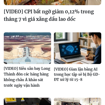
[VIDEO] CPI bất ngờ giảm 0,12% trong
tháng 7 vì giá xăng dầu lao dốc
[VIDEO] Siêu sân bay Long
[VIDEO] Gian lận bằng AI
Thành đón các hãng hàng
trong học tập sẽ bị Bộ GD-
ĐT xử lý từ 15-8
không châu Á khảo sát
trước ngày vận hành