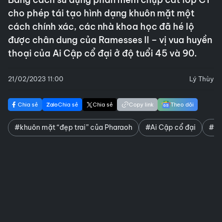
cho phép tái tạo hình dạng khuôn mặt một
cách chính xác, các nhà khoa học đã hé lộ
được chân dung của Ramesses II – vị vua huyền
thoại của Ai Cập cổ đại ở độ tuổi 45 và 90.
21/02/2023 11:00
Lý Thùy
Chia sẻ
Chia sẻ
Chia sẻ
Copy link
Theo dõi
#khuôn mặt “đẹp trai” của Pharaoh
#Ai Cập cổ đại
#Ra