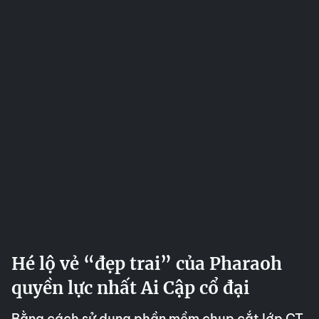
Hé lộ vẻ “đẹp trai” của Pharaoh
quyền lực nhất Ai Cập cổ đại
Bằng cách sử dụng phần mềm chụp cắt lớp CT