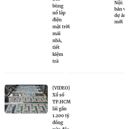
Nội: G
bùng
bán và
nổ lắp
dự án
điện
mới
mặt trời
mái
nhà,
tiết
kiệm
tră
[VIDEO]
Xổ số
TP.HCM
lãi gần
1.200 tỷ
đồng