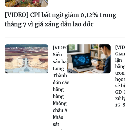
[VIDEO] CPI bất ngờ giảm 0,12% trong
tháng 7 vì giá xăng dầu lao dốc
[VIDEO
[VIDEO]
Gian
Siêu
lận
sân bay
bằng A
Long
trong
Thành
học tậ
đón các
sẽ bị B
hãng
GD-Đ
hàng
xử lý t
không
15-8
châu Á
khảo
sát