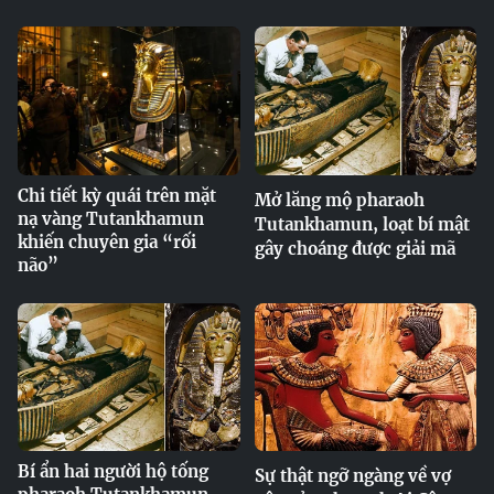
Chi tiết kỳ quái trên mặt
Mở lăng mộ pharaoh
nạ vàng Tutankhamun
Tutankhamun, loạt bí mật
khiến chuyên gia “rối
gây choáng được giải mã
não”
Bí ẩn hai người hộ tống
Sự thật ngỡ ngàng về vợ