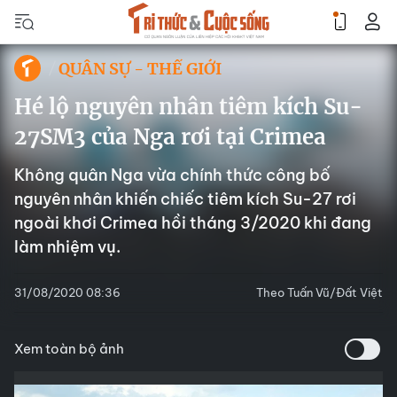
QUÂN SỰ - THẾ GIỚI
Hé lộ nguyên nhân tiêm kích Su-
27SM3 của Nga rơi tại Crimea
Không quân Nga vừa chính thức công bố
nguyên nhân khiến chiếc tiêm kích Su-27 rơi
ngoài khơi Crimea hồi tháng 3/2020 khi đang
làm nhiệm vụ.
31/08/2020 08:36
Theo Tuấn Vũ/Đất Việt
Xem toàn bộ ảnh