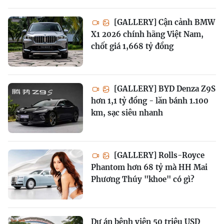
[GALLERY] Cận cảnh BMW
X1 2026 chính hãng Việt Nam,
chốt giá 1,668 tỷ đồng
[GALLERY] BYD Denza Z9S
hơn 1,1 tỷ đồng - lăn bánh 1.100
km, sạc siêu nhanh
[GALLERY] Rolls-Royce
Phantom hơn 68 tỷ mà HH Mai
Phương Thúy "khoe" có gì?
Dự án bệnh viện 50 triệu USD