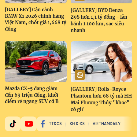
[GALLERY] Cận cảnh
[GALLERY] BYD Denza
BMW X1 2026 chính hãng
Z9S hơn 1,1 tỷ đồng - lăn
Việt Nam, chốt giá 1,668 tỷ
bánh 1.100 km, sạc siêu
đồng
nhanh
Mazda CX-5 đang giảm
[GALLERY] Rolls-Royce
đến 69 triệu đồng, khởi
Phantom hơn 68 tỷ mà HH
điểm rẻ ngang SUV cỡ B
Mai Phương Thúy "khoe"
có gì?
TT&CS
KH & ĐS
VIETNAMDAILY