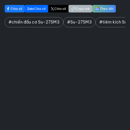
Chia sẻ
Chia sẻ
Chia sẻ
Copy link
Theo dõi
#chiến đấu cơ Su-27SM3
#Su-27SM3
#tiêm kích Su