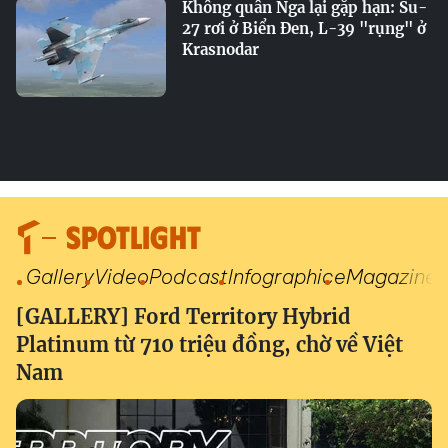
Không quân Nga lại gặp hạn: Su-
27 rơi ở Biển Đen, L-39 "rụng" ở
Krasnodar
SPOTLIGHT
Gallery
Video
Podcast
Infographic
eMagazine
[GALLERY] Ford Territory Hybrid
Platinum từ 710 triệu đồng, chờ về Việt
Nam