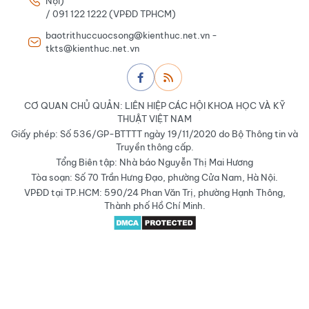
Nội)
/ 091 122 1222 (VPĐD TPHCM)
baotrithuccuocsong@kienthuc.net.vn -
tkts@kienthuc.net.vn
CƠ QUAN CHỦ QUẢN: LIÊN HIỆP CÁC HỘI KHOA HỌC VÀ KỸ
THUẬT VIỆT NAM
Giấy phép: Số 536/GP-BTTTT ngày 19/11/2020 do Bộ Thông tin và
Truyền thông cấp.
Tổng Biên tập: Nhà báo Nguyễn Thị Mai Hương
Tòa soạn: Số 70 Trần Hưng Đạo, phường Cửa Nam, Hà Nội.
VPĐD tại TP.HCM: 590/24 Phan Văn Trị, phường Hạnh Thông,
Thành phố Hồ Chí Minh.