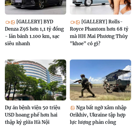
[GALLERY] BYD
[GALLERY] Rolls-
Denza Z9S hơn 1,1 tỷ đồng
Royce Phantom hơn 68 tỷ
- lăn bánh 1.100 km, sạc
mà HH Mai Phương Thúy
siêu nhanh
"khoe" có gì?
Dự án bệnh viện 50 triệu
Nga bất ngờ xâm nhập
USD hoang phế hơn hai
Orikhiv, Ukraine tập hợp
thập kỷ giữa Hà Nội
lực lượng phản công