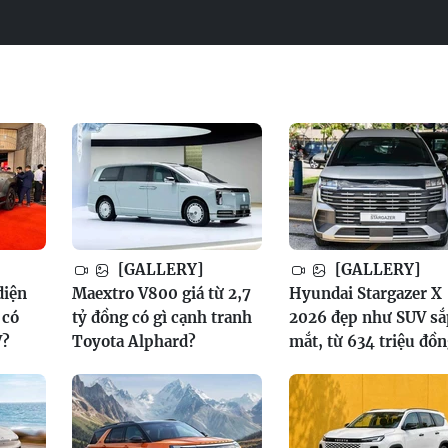
[GALLERY]
[GALLERY]
diện
Maextro V800 giá từ 2,7
Hyundai Stargazer X
 có
tỷ đồng có gì cạnh tranh
2026 đẹp như SUV sắ
V?
Toyota Alphard?
mắt, từ 634 triệu đồ