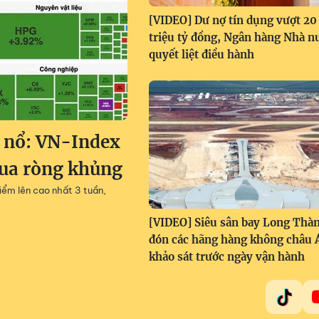
[VIDEO] Dư nợ tín dụng vượt 20
triệu tỷ đồng, Ngân hàng Nhà n
quyết liệt điều hành
 nổ: VN-Index
mua ròng khủng
iểm lên cao nhất 3 tuần,
[VIDEO] Siêu sân bay Long Thà
đón các hãng hàng không châu 
khảo sát trước ngày vận hành