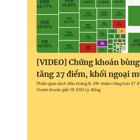
[VIDEO] Chứng khoán bùng
tăng 27 điểm, khối ngoại 
Phiên giao dịch đầu tháng 8, VN-Index tăng hơn 27 đ
thanh khoản gần 19.300 tỷ đồng.