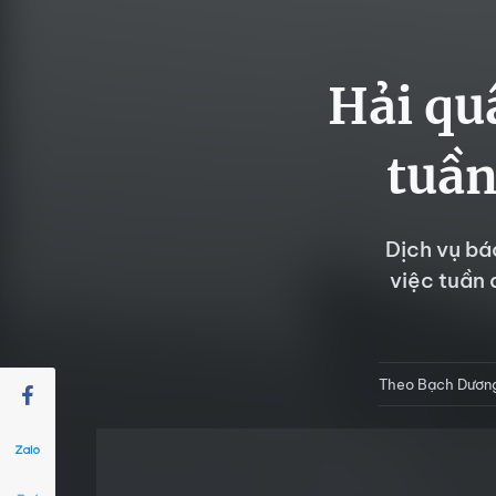
Hải quâ
tuần
Dịch vụ bá
việc tuần 
Theo Bạch Dươ