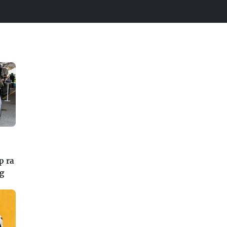
p ra
ng