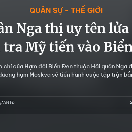
QUÂN SỰ - THẾ GIỚI
n Nga thị uy tên lửa
 tra Mỹ tiến vào Biể
o chí của Hạm đội Biển Đen thuộc Hải quân Nga 
dương hạm Moskva sẽ tiến hành cuộc tập trận bắ
ng/ANTĐ