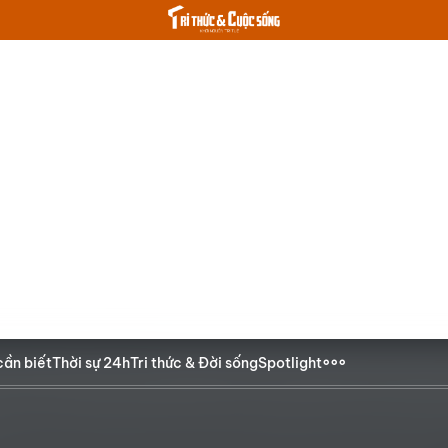
cần biết
Thời sự 24h
Tri thức & Đời sống
Spotlight