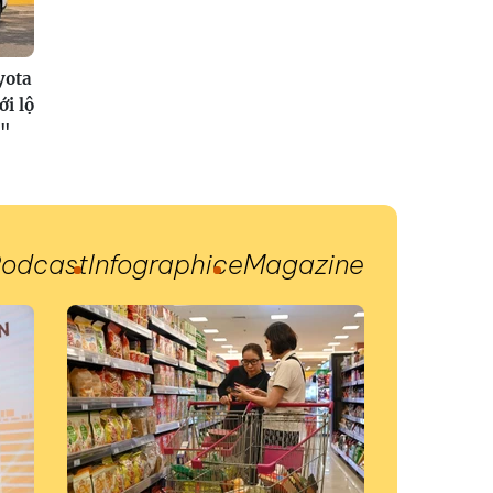
yota
i lộ
c"
odcast
Infographic
eMagazine