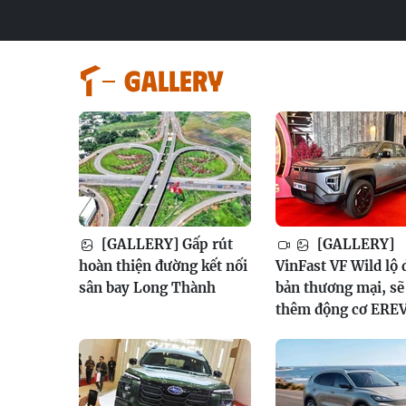
GALLERY
[GALLERY] Gấp rút
[GALLERY]
hoàn thiện đường kết nối
VinFast VF Wild lộ 
sân bay Long Thành
bản thương mại, sẽ
thêm động cơ ERE