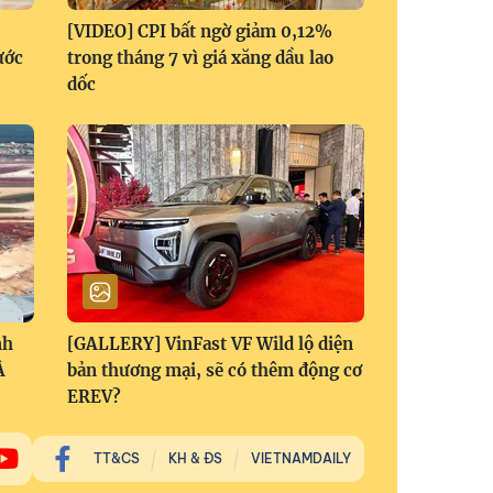
[VIDEO] CPI bất ngờ giảm 0,12%
ước
trong tháng 7 vì giá xăng dầu lao
dốc
nh
[GALLERY] VinFast VF Wild lộ diện
Á
bản thương mại, sẽ có thêm động cơ
EREV?
TT&CS
KH & ĐS
VIETNAMDAILY