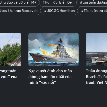
ợng Bảo vệ bờ biển Mỹ
#Hạm đội Biển Đen
#tàu tuần dương
#tàu khu trục Roosevelt
#USCGC Hamilton
#Tàu tuần tra c
rong tuần
Nga quyết định cho tuần
Tuần dương
 vụn” của
dương hạm lớn nhất của
Beach đã là
mình "vào nồi"
tranh Việt 