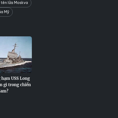
 tên lửa Moskva
ủa Mỹ
 hạm USS Long
m gì trong chiến
Nam?