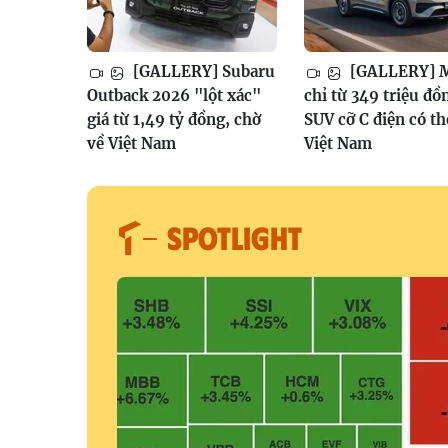
[GALLERY] Subaru
[GALLERY] 
Outback 2026 "lột xác"
chỉ từ 349 triệu đồ
giá từ 1,49 tỷ đồng, chờ
SUV cỡ C điện có th
về Việt Nam
Việt Nam
SPOTLIGHT