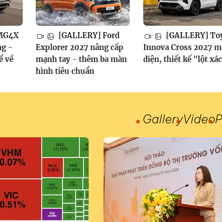
MG4X
[GALLERY] Ford
[GALLERY] To
ng -
Explorer 2027 nâng cấp
Innova Cross 2027 mớ
ể về
mạnh tay - thêm ba màn
diện, thiết kế "lột xá
hình tiêu chuẩn
Gallery
Video
P