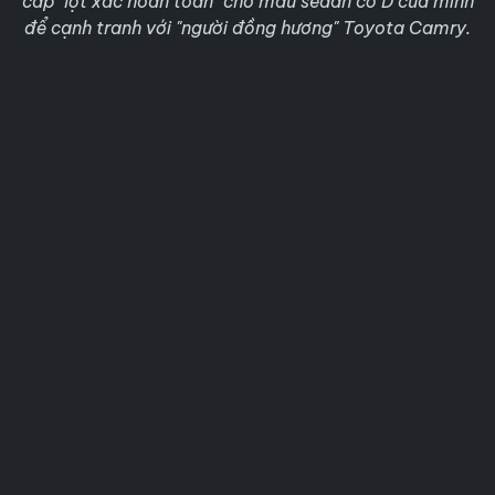
cấp "lột xác hoàn toàn" cho mẫu sedan cỡ D của mình
để cạnh tranh với "người đồng hương" Toyota Camry.