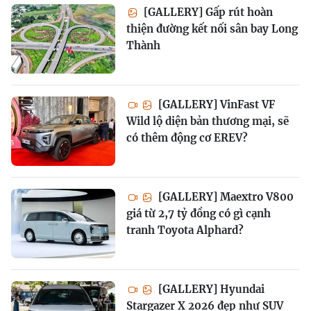
[GALLERY] Gấp rút hoàn
thiện đường kết nối sân bay Long
Thành
[GALLERY] VinFast VF
Wild lộ diện bản thương mại, sẽ
có thêm động cơ EREV?
[GALLERY] Maextro V800
giá từ 2,7 tỷ đồng có gì cạnh
tranh Toyota Alphard?
[GALLERY] Hyundai
Stargazer X 2026 đẹp như SUV