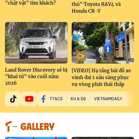
"chật vật" tìm khách?
thủ" Toyota RAV4 và
Honda CR-V
Land Rover Discovery sẽ bị
[VIDEO] Hạ tầng bãi đỗ xe
"khai tử" vào cuối năm
vành đai 1 sẵn sàng phục
2026
vụ vùng phát thải thấp
TT&CS
KH & ĐS
VIETNAMDAILY
GALLERY