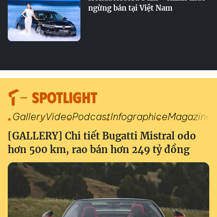
ngừng bán tại Việt Nam
SPOTLIGHT
Gallery
Video
Podcast
Infographic
eMagazine
[GALLERY] Chi tiết Bugatti Mistral odo
hơn 500 km, rao bán hơn 249 tỷ đồng