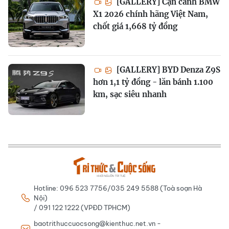
[GALLERY] Cận cảnh BMW
X1 2026 chính hãng Việt Nam,
chốt giá 1,668 tỷ đồng
[GALLERY] BYD Denza Z9S
hơn 1,1 tỷ đồng - lăn bánh 1.100
km, sạc siêu nhanh
Hotline: 096 523 7756/035 249 5588 (Toà soạn Hà
Nội)
/ 091 122 1222 (VPĐD TPHCM)
baotrithuccuocsong@kienthuc.net.vn -