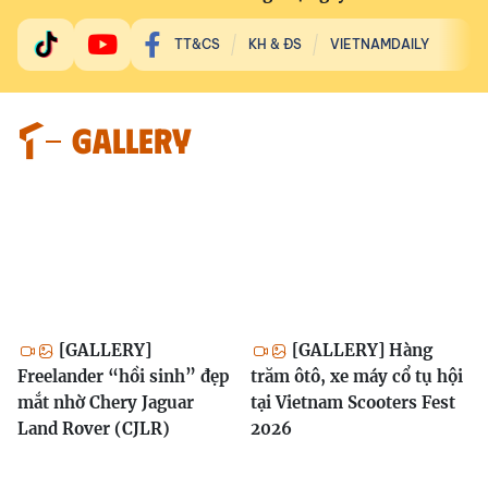
TT&CS
KH & ĐS
VIETNAMDAILY
GALLERY
[GALLERY]
[GALLERY] Hàng
Freelander “hồi sinh” đẹp
trăm ôtô, xe máy cổ tụ hội
mắt nhờ Chery Jaguar
tại Vietnam Scooters Fest
Land Rover (CJLR)
2026