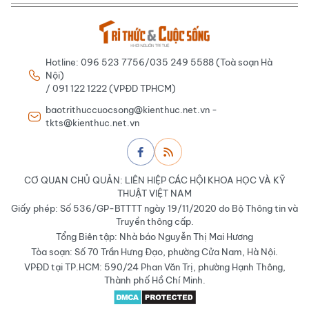
Hotline: 096 523 7756/035 249 5588 (Toà soạn Hà
Nội)
/ 091 122 1222 (VPĐD TPHCM)
baotrithuccuocsong@kienthuc.net.vn -
tkts@kienthuc.net.vn
CƠ QUAN CHỦ QUẢN: LIÊN HIỆP CÁC HỘI KHOA HỌC VÀ KỸ
THUẬT VIỆT NAM
Giấy phép: Số 536/GP-BTTTT ngày 19/11/2020 do Bộ Thông tin và
Truyền thông cấp.
Tổng Biên tập: Nhà báo Nguyễn Thị Mai Hương
Tòa soạn: Số 70 Trần Hưng Đạo, phường Cửa Nam, Hà Nội.
VPĐD tại TP.HCM: 590/24 Phan Văn Trị, phường Hạnh Thông,
Thành phố Hồ Chí Minh.