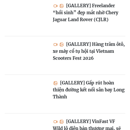
[GALLERY] Freelander
“hồi sinh” đẹp mắt nhờ Chery
Jaguar Land Rover (CJLR)
[GALLERY] Hàng trăm ôtô,
xe máy cổ tụ hội tại Vietnam
Scooters Fest 2026
[GALLERY] Gấp rút hoàn
thiện đường kết nối sân bay Long
Thành
[GALLERY] VinFast VF
Wild lộ diện bản thương mại, sẽ