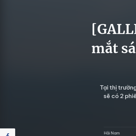
[GALL
mắt sá
Tại thị trườ
sẽ có 2 ph
Hải Nam