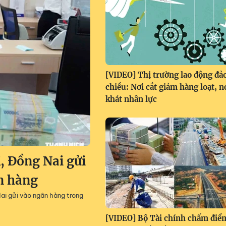
[VIDEO] Thị trường lao động đả
chiều: Nơi cắt giảm hàng loạt, n
khát nhân lực
 Đồng Nai gửi
ân hàng
ai gửi vào ngân hàng trong
[VIDEO] Bộ Tài chính chấm điể