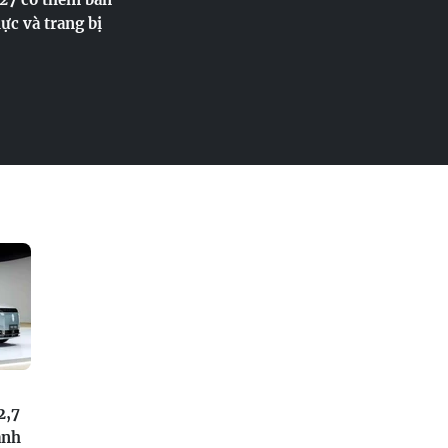
ực và trang bị
2,7
anh