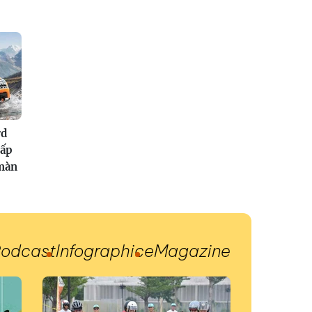
rd
cấp
màn
odcast
Infographic
eMagazine