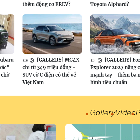
thêm động cơ EREV?
Toyota Alphard?
ubaru
[GALLERY] MG4X
[GALLERY] Fo
xác"
chỉ từ 349 triệu đồng -
Explorer 2027 nâng 
, chờ
SUV cỡ C điện có thể về
mạnh tay - thêm ba 
Việt Nam
hình tiêu chuẩn
Gallery
Video
P