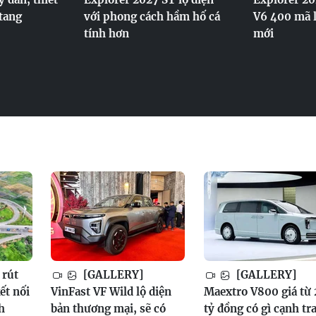
tang
với phong cách hầm hố cá
V6 400 mã l
tính hơn
mới
rút
[GALLERY]
[GALLERY]
ết nối
VinFast VF Wild lộ diện
Maextro V800 giá từ 
h
bản thương mại, sẽ có
tỷ đồng có gì cạnh tr