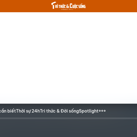
cần biết
Thời sự 24h
Tri thức & Đời sống
Spotlight