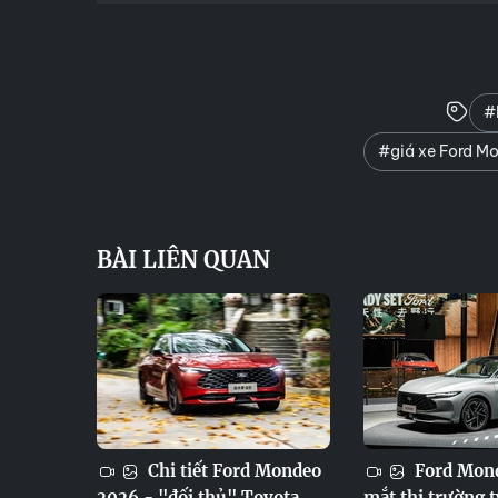
#
#giá xe Ford M
BÀI LIÊN QUAN
Chi tiết Ford Mondeo
Ford Mond
2026 - "đối thủ" Toyota
mắt thị trường t