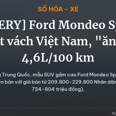
SỐ HÓA - XE
ERY] Ford Mondeo Sp
t vách Việt Nam, "ă
4,6L/100 km
ng Trung Quốc, mẫu SUV gầm cao Ford Mondeo S
iên bản với giá bán từ 209.800-229.800 Nhân dân
734-804 triệu đồng).
15