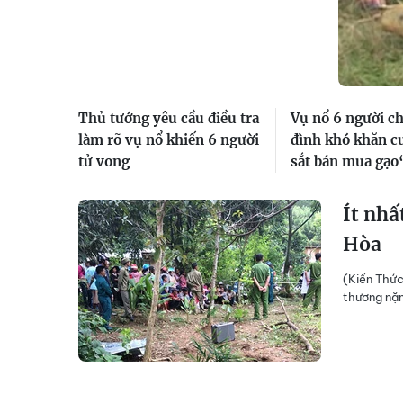
Thủ tướng yêu cầu điều tra
Vụ nổ 6 người ch
làm rõ vụ nổ khiến 6 người
đình khó khăn cư
tử vong
sắt bán mua gạo
Ít nhấ
Hòa
(Kiến Thức
thương nặn