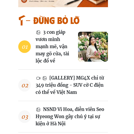
Đừng bỏ lỡ
3 con giáp
vươn mình
mạnh mẽ, vận
may gõ cửa, tài
lộc đổ về
[GALLERY] MG4X chỉ từ
349 triệu đồng - SUV cỡ C điện
có thể về Việt Nam
NSND Vi Hoa, diễn viên Seo
Hyeong Won gây chú ý tại sự
kiện ở Hà Nội