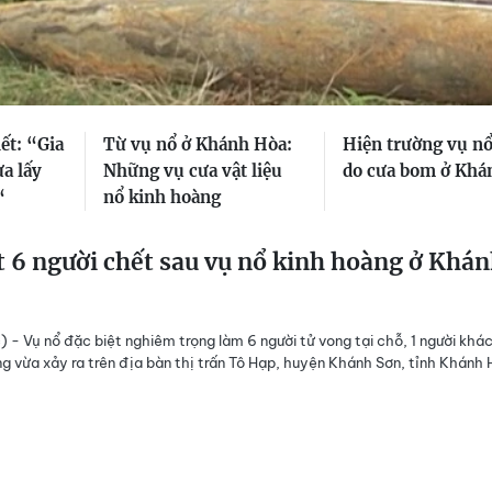
ết: “Gia
Từ vụ nổ ở Khánh Hòa:
Hiện trường vụ nổ
a lấy
Những vụ cưa vật liệu
do cưa bom ở Khá
“
nổ kinh hoàng
t 6 người chết sau vụ nổ kinh hoàng ở Khá
) - Vụ nổ đặc biệt nghiêm trọng làm 6 người tử vong tại chỗ, 1 người khác
g vừa xảy ra trên địa bàn thị trấn Tô Hạp, huyện Khánh Sơn, tỉnh Khánh 