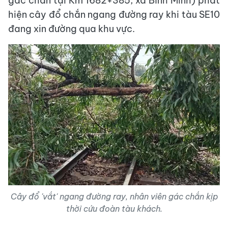
gác chắn tại Km 1682+385, xã Bình Minh) phát
hiện cây đổ chắn ngang đường ray khi tàu SE10
đang xin đường qua khu vực.
Cây đổ 'vắt' ngang đường ray, nhân viên gác chắn kịp
thời cứu đoàn tàu khách.