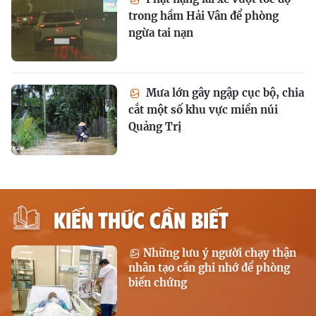
trong hầm Hải Vân để phòng
ngừa tai nạn
Mưa lớn gây ngập cục bộ, chia
cắt một số khu vực miền núi
Quảng Trị
KIẾN THỨC CẦN BIẾT
Những lưu ý người chạy thận
nhân tạo cần ghi nhớ để phòng
biến chứng