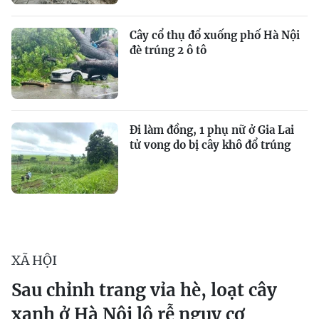
Cây cổ thụ đổ xuống phố Hà Nội
đè trúng 2 ô tô
Đi làm đồng, 1 phụ nữ ở Gia Lai
tử vong do bị cây khô đổ trúng
XÃ HỘI
Sau chỉnh trang vỉa hè, loạt cây
xanh ở Hà Nội lộ rễ nguy cơ