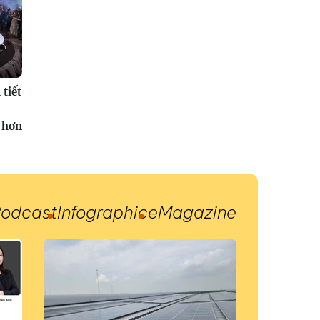
tiết
 hơn
odcast
Infographic
eMagazine