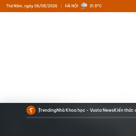
Thứ Năm, ngày 06/08/2026
HÀ NỘI
31.8°C
Trending
Nhà Khoa học - Vusta News
Kiến thức 