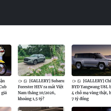
Cận
[GALLERY] Subaru
[GALLERY] Chi 
 Cub
Forester HEV ra mắt Việt
BYD Yangwang U8L 
 giá
Nam tháng 10/2026,
4 chỗ mạ vàng thật, 
khoảng 1,5 tỷ?
7 tỷ đồng