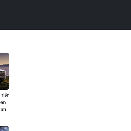
tiết
bản
hơn