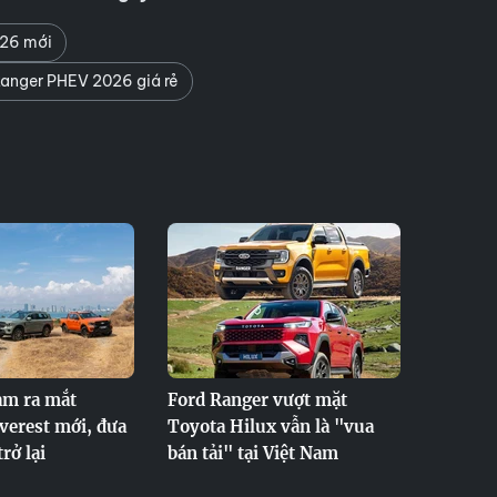
026 mới
anger PHEV 2026 giá rẻ
am ra mắt
Ford Ranger vượt mặt
verest mới, đưa
Toyota Hilux vẫn là "vua
rở lại
bán tải" tại Việt Nam