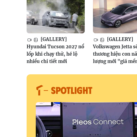
[GALLERY]
[GALLERY]
Hyundai Tucson 2027 nổ
Volkswagen Jetta sẽ
lốp khi chạy thử, hé lộ
thương hiệu con n
nhiều chi tiết mới
lượng mới "giá m
SPOTLIGHT