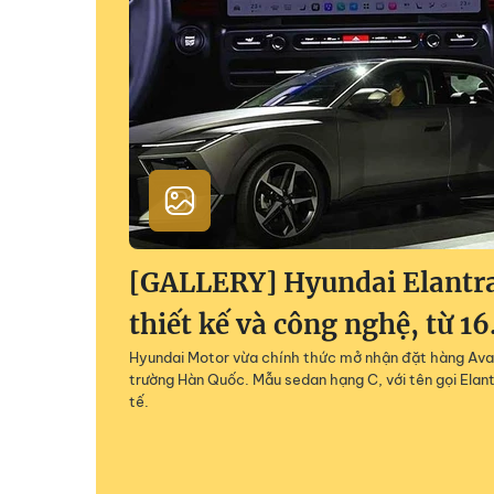
[GALLERY] Hyundai Elantra
thiết kế và công nghệ, từ 1
Hyundai Motor vừa chính thức mở nhận đặt hàng Avant
trường Hàn Quốc. Mẫu sedan hạng C, với tên gọi Elant
tế.