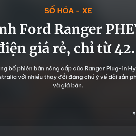
SỐ HÓA - XE
ảnh Ford Ranger PHE
điện giá rẻ, chỉ từ 4
ng bố phiên bản nâng cấp của Ranger Plug-in H
tralia với nhiều thay đổi đáng chú ý về dải sản p
và giá bán.
15