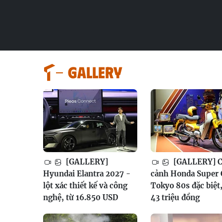
GALLERY
[GALLERY]
[GALLERY] 
Hyundai Elantra 2027 -
cảnh Honda Super
lột xác thiết kế và công
Tokyo 80s đặc biệt,
nghệ, từ 16.850 USD
43 triệu đồng