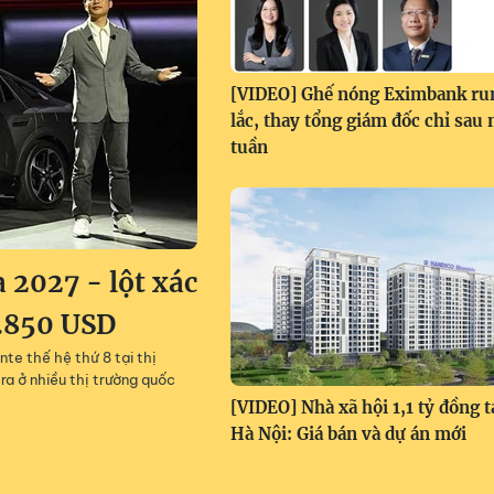
[VIDEO] Ghế nóng Eximbank ru
lắc, thay tổng giám đốc chỉ sau
tuần
 2027 - lột xác
6.850 USD
e thế hệ thứ 8 tại thị
ra ở nhiều thị trường quốc
[VIDEO] Nhà xã hội 1,1 tỷ đồng t
Hà Nội: Giá bán và dự án mới