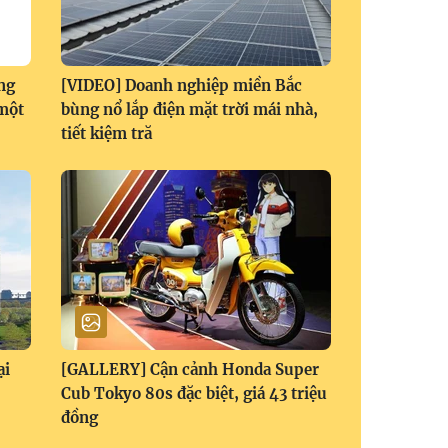
ng
[VIDEO] Doanh nghiệp miền Bắc
 một
bùng nổ lắp điện mặt trời mái nhà,
tiết kiệm tră
ại
[GALLERY] Cận cảnh Honda Super
Cub Tokyo 80s đặc biệt, giá 43 triệu
đồng