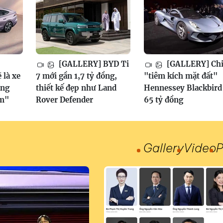
[GALLERY] BYD Ti
[GALLERY] Chi 
 là xe
7 mới gần 1,7 tỷ đồng,
"tiêm kích mặt đất"
ăng
thiết kế đẹp như Land
Hennessey Blackbird
ềm"
Rover Defender
65 tỷ đồng
Gallery
Video
P