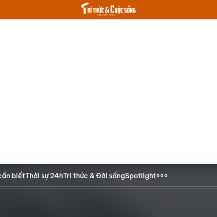
cần biết
Thời sự 24h
Tri thức & Đời sống
Spotlight