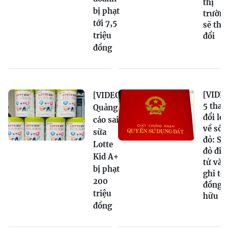
thị
bị phạt
trường
tới 7,5
sẽ tha
triệu
đổi
đồng
[VIDEO
[VIDEO]
5 thay
Quảng
đổi lớn
cáo sai
về sổ
sữa
đỏ: Sổ
Lotte
đỏ điệ
Kid A+
tử và
bị phạt
ghi tê
200
đồng s
triệu
hữu
đồng