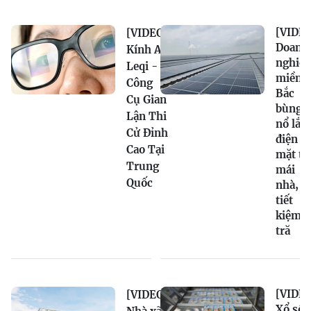
[VIDEO
[VIDEO]
Doanh
Kính AI
nghiệ
Leqi -
miền
Công
Bắc
Cụ Gian
bùng
Lận Thi
nổ lắp
Cử Đỉnh
điện
Cao Tại
mặt tr
Trung
mái
Quốc
nhà,
tiết
kiệm
tră
[VIDEO
[VIDEO]
Xổ số