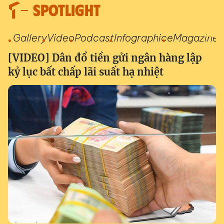
SPOTLIGHT
Gallery
Video
Podcast
Infographic
eMagazine
[VIDEO] Dân đổ tiền gửi ngân hàng lập
kỷ lục bất chấp lãi suất hạ nhiệt