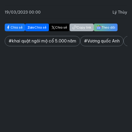
19/03/2023 00:00
Lý Thùy
Chia sẻ
Chia sẻ
Chia sẻ
Copy link
Theo dõi
#khai quật ngôi mộ cổ 5.000 năm
#Vương quốc Anh
#h