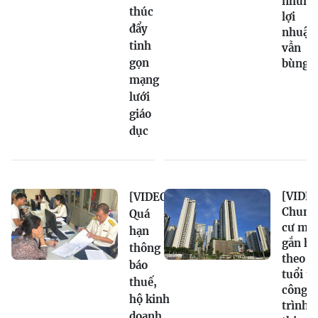
nhưng
thúc
lợi
đẩy
nhuận
tinh
vẫn
gọn
bùng 
mạng
lưới
giáo
dục
[VIDEO
[VIDEO]
Chung
Quá
cư mới
hạn
gắn hạ
thông
theo
báo
tuổi t
thuế,
công
hộ kinh
trình,
doanh