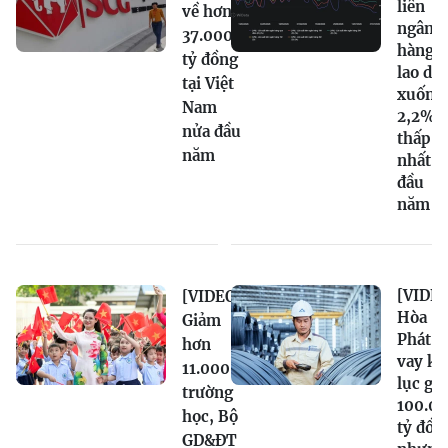
liên
về hơn
ngân
37.000
hàng
tỷ đồng
lao dố
tại Việt
xuống
Nam
2,2%,
nửa đầu
thấp
năm
nhất t
đầu
năm
[VIDEO
[VIDEO]
Hòa
Giảm
Phát n
hơn
vay kỷ
11.000
lục gầ
trường
100.0
học, Bộ
tỷ đồn
GD&ĐT