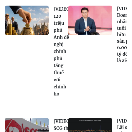
[VIDEO
[VIDEO]
Doanh
120
nhân 2
triệu
tuổi sở
phú
hữu tà
Anh đề
sản gầ
nghị
6.000
chính
tỷ đồn
phủ
là ai?
tăng
thuế
với
chính
họ
[VIDEO
[VIDEO]
Lãi su
SCG thu