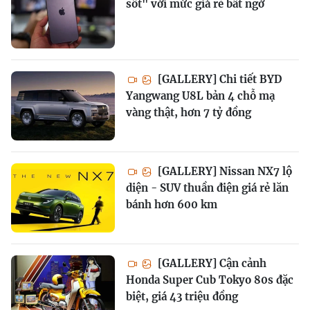
sốt" với mức giá rẻ bất ngờ
[GALLERY] Chi tiết BYD
Yangwang U8L bản 4 chỗ mạ
vàng thật, hơn 7 tỷ đồng
[GALLERY] Nissan NX7 lộ
diện - SUV thuần điện giá rẻ lăn
bánh hơn 600 km
[GALLERY] Cận cảnh
Honda Super Cub Tokyo 80s đặc
biệt, giá 43 triệu đồng