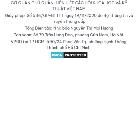
CƠ QUAN CHỦ QUẢN: LIÊN HIỆP CÁC HỘI KHOA HỌC VÀ KỸ
THUẬT VIỆT NAM
Giấy phép: Số 536/GP-BTTTT ngày 19/11/2020 do Bộ Thông tin và
Truyền thông cấp.
Tổng Biên tập: Nhà báo Nguyễn Thị Mai Hương
Tòa soạn: Số 70 Trần Hưng Đạo, phường Cửa Nam, Hà Nội.
VPĐD tại TP.HCM: 590/24 Phan Văn Trị, phường Hạnh Thông,
Thành phố Hồ Chí Minh.