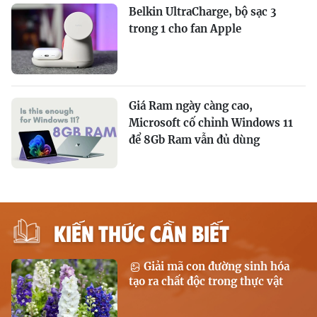
Belkin UltraCharge, bộ sạc 3
trong 1 cho fan Apple
Giá Ram ngày càng cao,
Microsoft cố chỉnh Windows 11
để 8Gb Ram vẫn đủ dùng
KIẾN THỨC CẦN BIẾT
Giải mã con đường sinh hóa
tạo ra chất độc trong thực vật