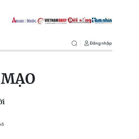
Đăng nhập
 MẠO
ời
xã