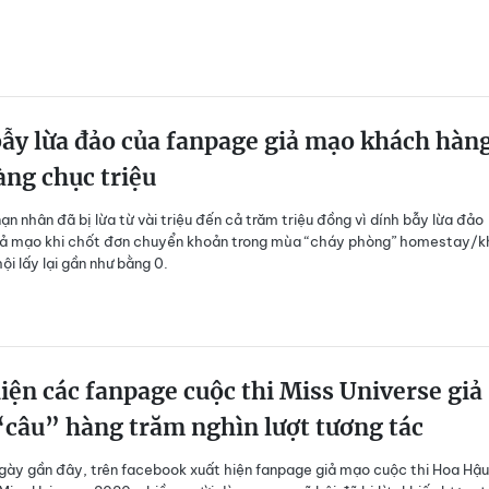
ẫy lừa đảo của fanpage giả mạo khách hàn
ng chục triệu
ạn nhân đã bị lừa từ vài triệu đến cả trăm triệu đồng vì dính bẫy lừa đảo
iả mạo khi chốt đơn chuyển khoản trong mùa “cháy phòng” homestay/
ội lấy lại gần như bằng 0.
iện các fanpage cuộc thi Miss Universe giả
câu” hàng trăm nghìn lượt tương tác
ngày gần đây, trên facebook xuất hiện fanpage giả mạo cuộc thi Hoa Hậu