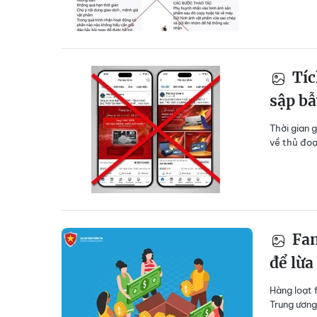
Tíc
sập bẫ
Thời gian 
về thủ đoạ
Fan
để lừa
Hàng loạt
Trung ương