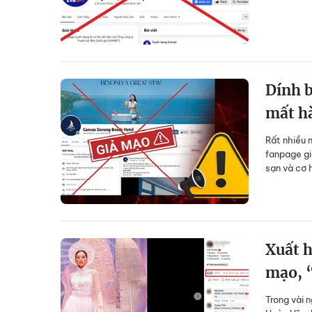
Dính b
mất hà
Rất nhiều n
fanpage g
sạn và cơ h
Xuất h
mạo, “
Trong vài 