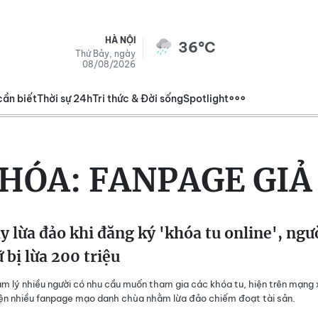
HÀ NỘI
36°C
Thứ Bảy, ngày
08/08/2026
cần biết
Thời sự 24h
Tri thức & Đời sống
Spotlight
KHÓA:
FANPAGE GIẢ
y lừa đảo khi đăng ký 'khóa tu online', ngư
 bị lừa 200 triệu
âm lý nhiều người có nhu cầu muốn tham gia các khóa tu, hiện trên mạng 
iện nhiều fanpage mạo danh chùa nhằm lừa đảo chiếm đoạt tài sản.