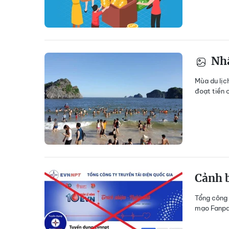
Nhấ
Mùa du lịc
đoạt tiền 
Cảnh 
Tổng công 
mạo Fanpag