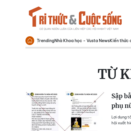
Trending
Nhà Khoa học - Vusta News
Kiến thức 
TỪ 
Sập bẫ
phụ nữ
Lợi dụng t
hội xuất h