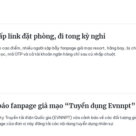
p link đặt phòng, đi tong kỳ nghỉ
h cao điểm, nhiều người sập bẫy fanpage giả mạo resort, hãng bay, bị c
cọc, mã OTP và cả tài khoản ngân hàng chỉ sau cú nhấp chuột.
báo fanpage giả mạo “Tuyển dụng Evnnpt”
ty Truyền tải điện Quốc gia (EVNNPT) vừa cảnh báo về các đối tượng gi
e của đơn vị này đăng tải các nội dung tuyển dụng nhân sự.