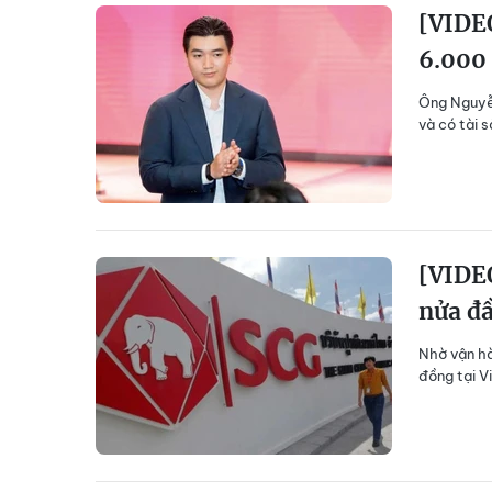
[VIDEO
6.000 
Ông Nguyễn
và có tài 
[VIDEO
nửa đ
Nhờ vận hà
đồng tại V