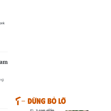
ank
Nam
 tỷ
Đừng bỏ lỡ
3 con giáp