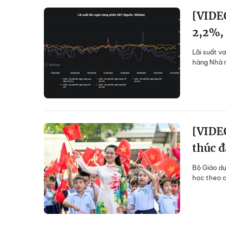
[VIDEO
2,2%,
Lãi suất v
hàng Nhà n
[VIDE
thúc đ
Bộ Giáo dụ
học theo c