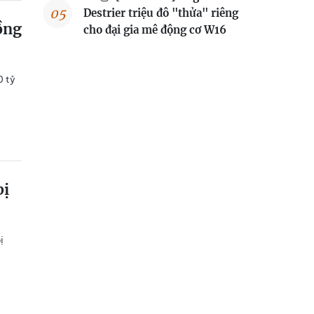
Destrier triệu đô "thửa" riêng
ồng
cho đại gia mê động cơ W16
0 tỷ
bị
ị