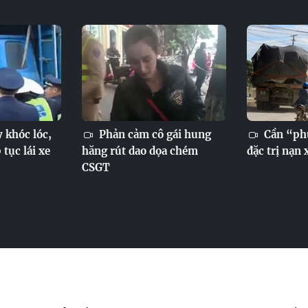
y khóc lóc,
Phản cảm cô gái hung
Cần “ph
 tục lái xe
hăng rút dao dọa chém
đặc trị nạn 
CSGT