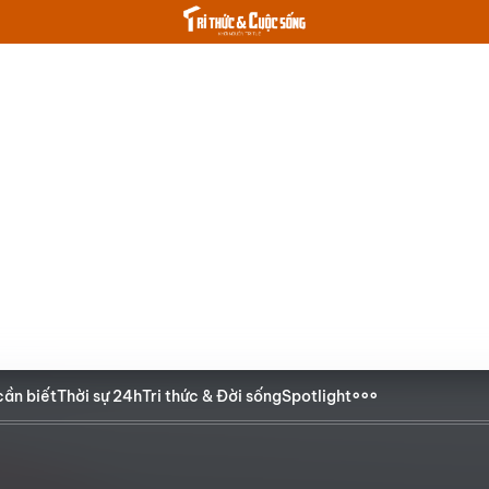
cần biết
Thời sự 24h
Tri thức & Đời sống
Spotlight