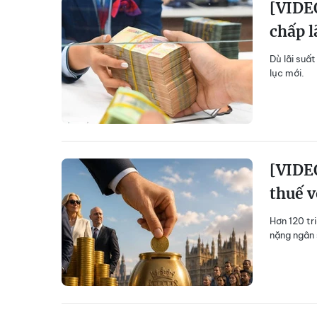
[VIDEO
chấp l
Dù lãi suất
lục mới.
[VIDEO
thuế v
Hơn 120 tr
nặng ngân 