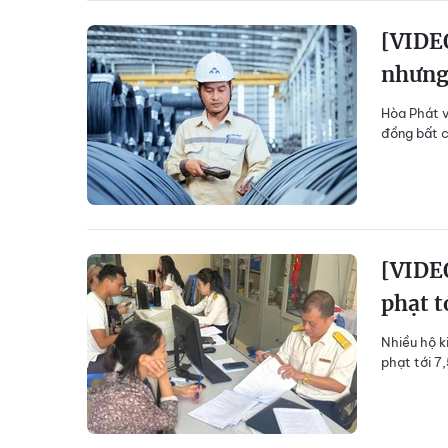
[VIDEO
nhưng
Hòa Phát v
đồng bất c
[VIDEO
phạt t
Nhiều hộ k
phạt tới 7