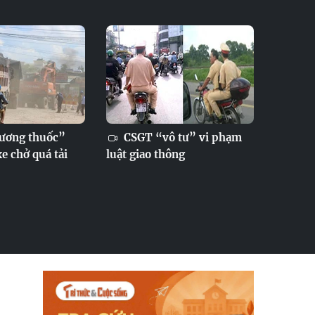
ương thuốc”
CSGT “vô tư” vi phạm
xe chở quá tải
luật giao thông