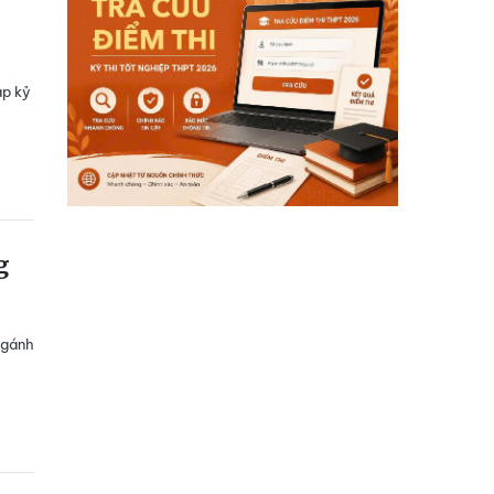
ập kỷ
g
 gánh