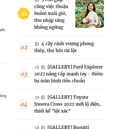
công việc thuận
buồm xuôi gió,
thu nhập tăng
không ngừng
gân
4 cây cảnh vượng phong
thủy, thu hút tài lộc
[GALLERY] Ford Explorer
2027 nâng cấp mạnh tay - thêm
ba màn hình tiêu chuẩn
ường
[GALLERY] Toyota
Innova Cross 2027 mới lộ diện,
thiết kế "lột xác"
[GALLERY] Bugatti