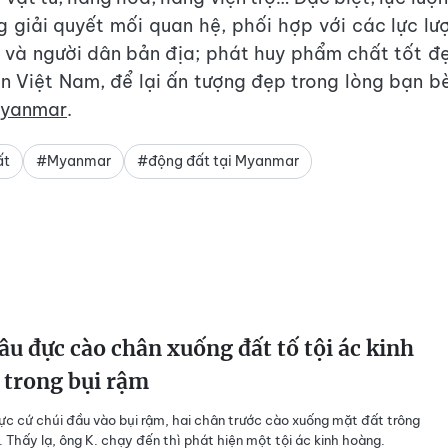
g giải quyết mối quan hệ, phối hợp với các lực lư
 và người dân bản địa; phát huy phẩm chất tốt 
n Việt Nam, để lại ấn tượng đẹp trong lòng bạn b
yanmar
.
ất
#Myanmar
#động đất tại Myanmar
âu đực cào chân xuống đất tố tội ác kinh
 trong bụi rậm
ực cứ chúi đầu vào bụi rậm, hai chân trước cào xuống mặt đất trông
ữ. Thấy lạ, ông K. chạy đến thì phát hiện một tội ác kinh hoàng.