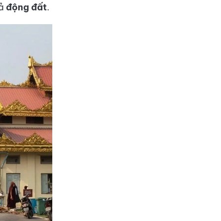
uả
động đất
.