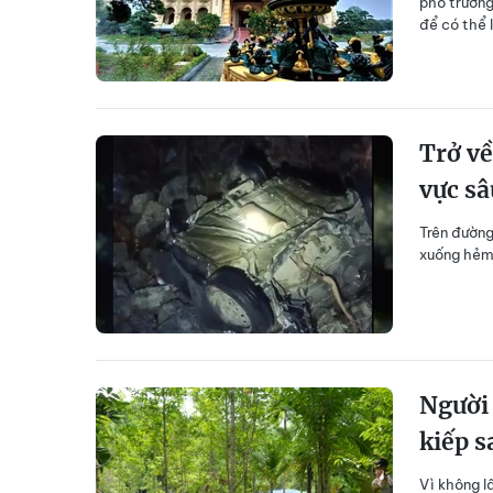
phô trương
để có thể 
Trở về
vực sâ
Trên đường
xuống hẻm
Người 
kiếp s
Vì không l