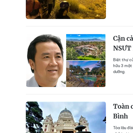
Cận cả
NSƯT 
Biệt thự c
hữu 3 mặt 
dưỡng.
Toàn c
Bình
Tòa lâu đà