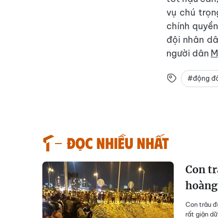
vụ chú trọn
chính quyền
đội nhân dâ
người dân
M
#động đ
Đọc nhiều nhất
Con tr
hoàng
Con trâu đ
rất giận d