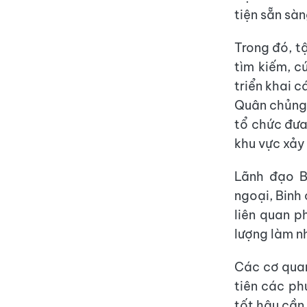
tiện sẵn sà
Trong đó, t
tìm kiếm, c
triển khai c
Quân chủng
tổ chức đưa
khu vực xảy
Lãnh đạo B
ngoại, Binh
liên quan p
lượng làm n
Các cơ quan,
tiên các ph
tốt hậu cần,