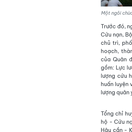
Một ngôi chù
Trước đó, n
Cứu nạn, B
chủ trì, ph
hoạch, thàn
của Quân đ
gồm: Lực lư
lượng cứu h
huấn luyện 
lượng quân 
Tổng chỉ hu
hộ - Cứu n
Hậu cần - K