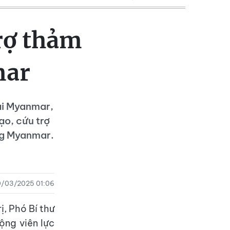
trợ thảm
mar
ại Myanmar,
ạo, cứu trợ
ng Myanmar.
/03/2025 01:06
ị, Phó Bí thư
ộng viên lực