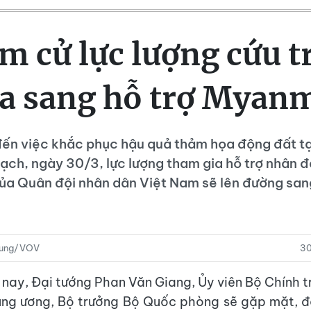
m cử lực lượng cứu 
a sang hỗ trợ Myan
đến việc khắc phục hậu quả thảm họa động đất t
ạch, ngày 30/3, lực lượng tham gia hỗ trợ nhân đ
ủa Quân đội nhân dân Việt Nam sẽ lên đường sa
hung/VOV
30
 nay, Đại tướng Phan Văn Giang, Ủy viên Bộ Chính tr
ng ương, Bộ trưởng Bộ Quốc phòng sẽ gặp mặt, đ