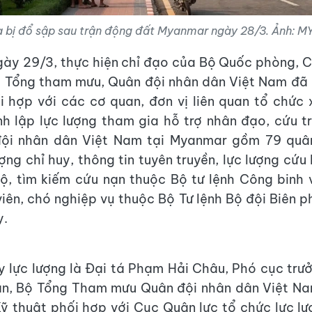
a bị đổ sập sau trận động đất Myanmar ngày 28/3. Ảnh
gày 29/3, thực hiện chỉ đạo của Bộ Quốc phòng, 
ộ Tổng tham mưu, Quân đội nhân dân Việt Nam đã 
ối hợp với các cơ quan, đơn vị liên quan tổ chức
h lập lực lượng tham gia hỗ trợ nhân đạo, cứu 
ội nhân dân Việt Nam tại Myanmar gồm 79 quâ
ợng chỉ huy, thông tin tuyên truyền, lực lượng cứu
ộ, tìm kiếm cứu nạn thuộc Bộ tư lệnh Công binh 
viên, chó nghiệp vụ thuộc Bộ Tư lệnh Bộ đội Biên p
y.
y lực lượng là Đại tá Phạm Hải Châu, Phó cục tr
ạn, Bộ Tổng Tham mưu Quân đội nhân dân Việt Na
ỹ thuật phối hợp với Cục Quân lực tổ chức lực l