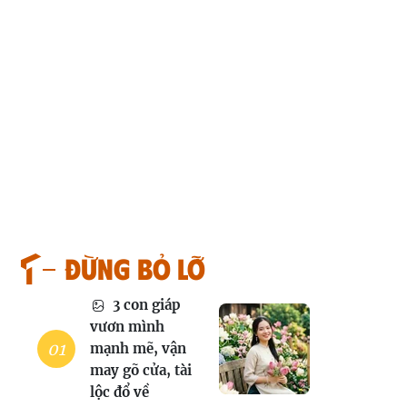
Đừng bỏ lỡ
3 con giáp
vươn mình
mạnh mẽ, vận
may gõ cửa, tài
lộc đổ về