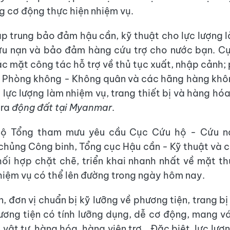
ng cơ động thực hiện nhiệm vụ.
ập trung bảo đảm hậu cần, kỹ thuật cho lực lượng 
ứu nạn và bảo đảm hàng cứu trợ cho nước bạn. C
ác mặt công tác hỗ trợ về thủ tục xuất, nhập cảnh;
 Phòng không - Không quân và các hãng hàng khô
 lực lượng làm nhiệm vụ, trang thiết bị và hàng hóa
 ra
động đất tại Myanmar
.
ộ Tổng tham mưu yêu cầu Cục Cứu hộ - Cứu n
 chủng Công binh, Tổng cục Hậu cần - Kỹ thuật và c
hối hợp chặt chẽ, triển khai nhanh nhất về mặt th
hiệm vụ có thể lên đường trong ngày hôm nay.
 đơn vị chuẩn bị kỹ lưỡng về phương tiện, trang bị
ương tiện có tính lưỡng dụng, dễ cơ động, mang 
 vật tư, hàng hóa, hàng viện trợ… Đặc biệt, lực lư