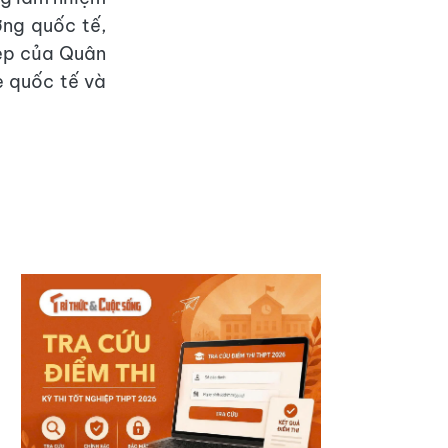
ợng quốc tế,
đẹp của Quân
è quốc tế và