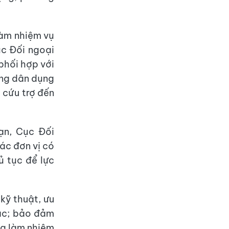
làm nhiệm vụ
ục Đối ngoại
 phối hợp với
ng dân dụng
 cứu trợ đến
ạn, Cục Đối
ác đơn vị có
ủ tục để lực
 kỹ thuật, ưu
vác; bảo đảm
ợng làm nhiệm