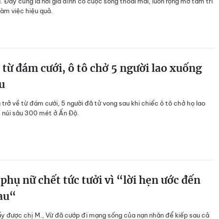
. Đây cũng là nơi gia đình có cuộc sống thoải mái, luôn rộng mở tâm trí
làm việc hiệu quả.
 từ đám cưới, ô tô chở 5 người lao xuống
u
 trở về từ đám cưới, 5 người đã tử vong sau khi chiếc ô tô chở họ lao
 núi sâu 300 mét ở Ấn Độ.
phụ nữ chết tức tưởi vì “lời hẹn ước đến
au“
ấy được chị M., Vừ đã cướp đi mạng sống của nạn nhân để kiếp sau cả