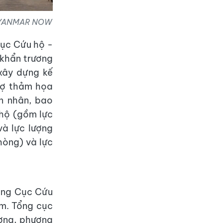
: MYANMAR NOW
Cục Cứu hộ -
khẩn trương
 xây dựng kế
trợ thảm họa
n nhân, bao
 hộ (gồm lực
và lực lượng
hòng) và lực
ưởng Cục Cứu
m. Tổng cục
ượng, phương