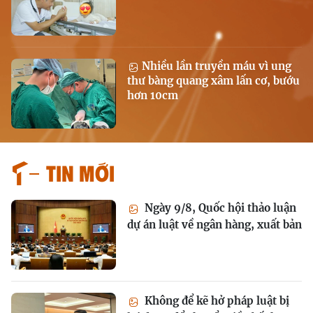
Nhiều lần truyền máu vì ung
thư bàng quang xâm lấn cơ, bướu
hơn 10cm
Tin mới
Ngày 9/8, Quốc hội thảo luận
dự án luật về ngân hàng, xuất bản
Không để kẽ hở pháp luật bị