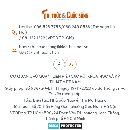
Hotline: 096 523 7756/035 249 5588 (Toà soạn Hà
Nội)
/ 091 122 1222 (VPĐD TPHCM)
baotrithuccuocsong@kienthuc.net.vn -
tkts@kienthuc.net.vn
CƠ QUAN CHỦ QUẢN: LIÊN HIỆP CÁC HỘI KHOA HỌC VÀ KỸ
THUẬT VIỆT NAM
Giấy phép: Số 536/GP-BTTTT ngày 19/11/2020 do Bộ Thông tin và
Truyền thông cấp.
Tổng Biên tập: Nhà báo Nguyễn Thị Mai Hương
Tòa soạn: Số 70 Trần Hưng Đạo, phường Cửa Nam, Hà Nội.
VPĐD tại TP.HCM: 590/24 Phan Văn Trị, phường Hạnh Thông,
Thành phố Hồ Chí Minh.