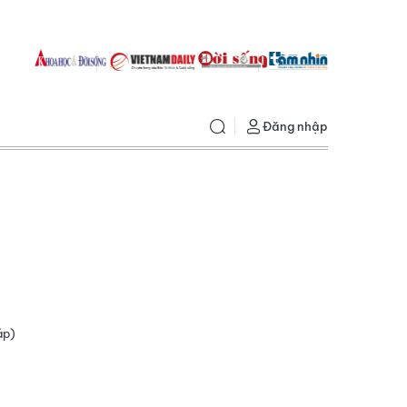
Đăng nhập
áp)