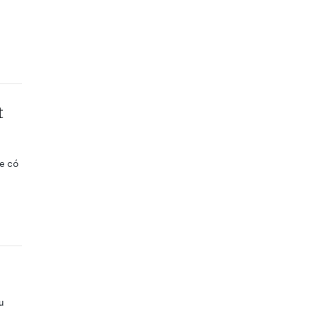
t
Xe có
u