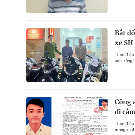
Bắt đố
xe SH 
Theo điều 
sản, tàng 
Công 
đi cắ
Theo điều 
mang xe đi