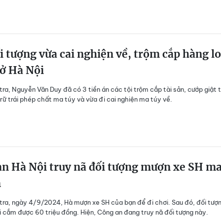
i tượng vừa cai nghiện về, trộm cắp hàng lo
ở Hà Nội
tra, Nguyễn Văn Duy đã có 3 tiền án các tội trộm cắp tài sản, cướp giật t
trữ trái phép chất ma túy và vừa đi cai nghiện ma túy về.
an Hà Nội truy nã đối tượng mượn xe SH m
m
tra, ngày 4/9/2024, Hà mượn xe SH của bạn để đi chơi. Sau đó, đối tượ
 cắm được 60 triệu đồng. Hiện, Công an đang truy nã đối tượng này.