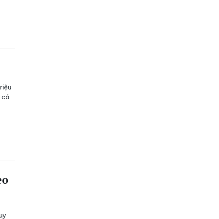
riệu
 cả
èo
guy