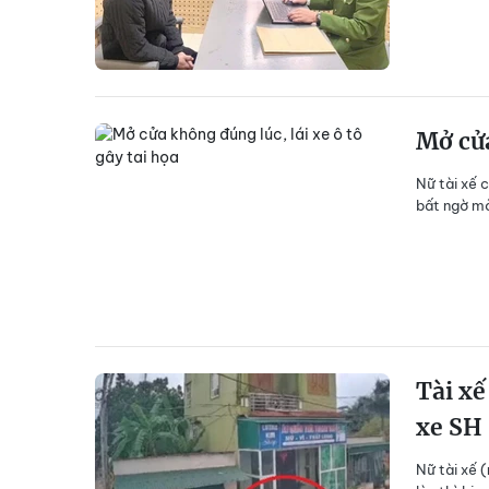
Mở cửa
Nữ tài xế 
bất ngờ mở
Tài xế
xe SH
Nữ tài xế 