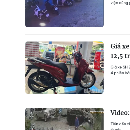
việc cũng 
Giá xe
12,5 t
Giá xe SH 
4 phiên bả
Video:
Tiến đến c
thoát.