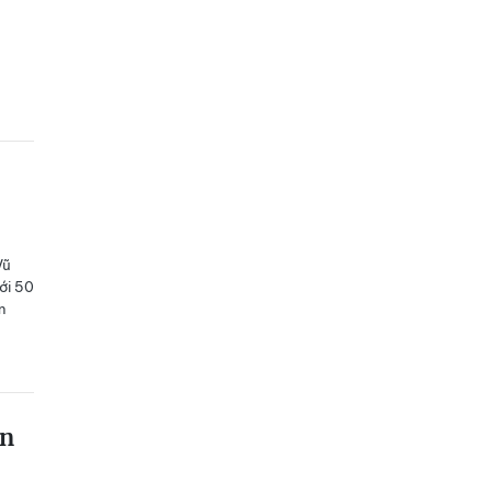
Vũ
tới 50
n
òn