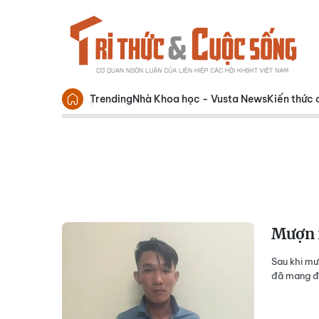
Trending
Nhà Khoa học - Vusta News
Kiến thức 
Mượn 
Sau khi mư
đã mang đi