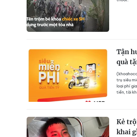
Tận hư
quà tặ
(khoahocdo
trụ siêu mi
loại phí g
tiền, tài 
Kẻ trộ
khai g