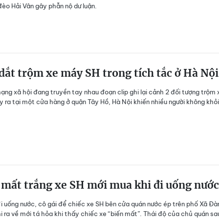
đèo Hải Vân gây phẫn nộ dư luận.
ắt trộm xe máy SH trong tích tắc ở Hà Nội
ạng xã hội đang truyền tay nhau đoạn clip ghi lại cảnh 2 đối tượng trộm 
 ra tại một cửa hàng ở quận Tây Hồ, Hà Nội khiến nhiều người không khỏ
 mất trắng xe SH mới mua khi đi uống nước
đi uống nước, cô gái để chiếc xe SH bên cửa quán nước ép trên phố Xã Đà
hi ra về mới tá hỏa khi thấy chiếc xe “biến mất”. Thái độ của chủ quán sa