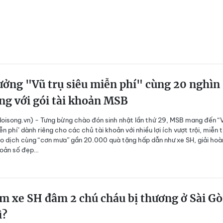
ởng "Vũ trụ siêu miễn phí" cùng 20 nghìn
ng với gói tài khoản MSB
isong.vn) - Tưng bừng chào đón sinh nhật lần thứ 29, MSB mang đến “
ễn phí’ dành riêng cho các chủ tài khoản với nhiều lợi ích vượt trội, miễn 
iao dịch cùng “cơn mưa” gần 20.000 quà tặng hấp dẫn như xe SH, giải hoà
khoản số đẹp…
m xe SH đâm 2 chú cháu bị thương ở Sài G
ì?