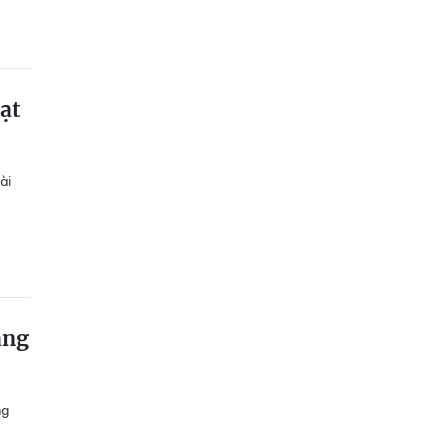
ạt
ài
ang
ng