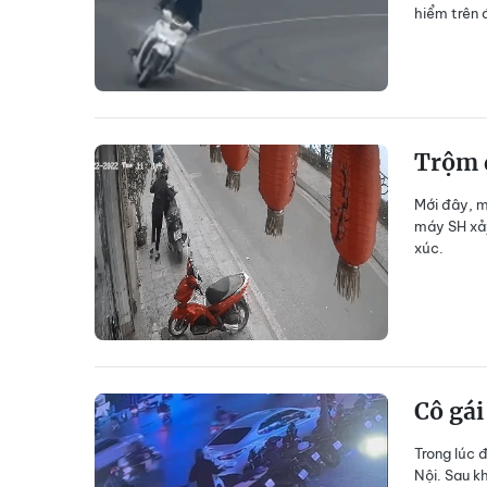
hiểm trên 
Trộm d
Mới đây, m
máy SH xảy
xúc.
Cô gái
Trong lúc 
Nội. Sau k