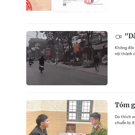
"Dâ
Không đội 
nội thành 
Tóm gọ
Do thích x
chuẩn bị đi