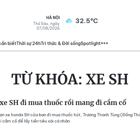
HÀ NỘI
32.5°C
Thứ Sáu, ngày
07/08/2026
cần biết
Thời sự 24h
Tri thức & Đời sống
Spotlight
TỪ KHÓA:
XE SH
xe SH đi mua thuốc rồi mang đi cầm cố
ợn xe honda SH của bạn đi mua thuốc hút, Trương Thanh Tùng (Đồng Th
 cầm cố để lấy tiền tiêu xài cá nhân.