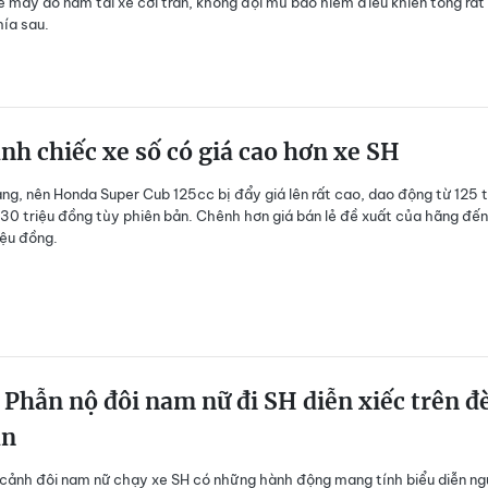
 xe máy do nam tài xế cởi trần, không đội mũ bảo hiểm điều khiển tông rất
ía sau.
nh chiếc xe số có giá cao hơn xe SH
ng, nên Honda Super Cub 125cc bị đẩy giá lên rất cao, dao động từ 125 t
30 triệu đồng tùy phiên bản. Chênh hơn giá bán lẻ đề xuất của hãng đến
iệu đồng.
 Phẫn nộ đôi nam nữ đi SH diễn xiếc trên đ
ân
ại cảnh đôi nam nữ chạy xe SH có những hành động mang tính biểu diễn n