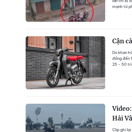
làn thì bị
mạnh từ ph
Cận cả
Do khan hà
đồng đến 1
25 - 50 tr
Video:
Hải V
Clip ghi l