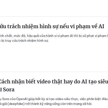
ứu trách nhiệm hình sự nếu vi phạm về AI
ính chất, mức độ, hậu quả của hành vi vi phạm AI thì bị xử phạt vi phạm
 bị truy cứu trách nhiệm hình sự.
ách nhận biết video thật hay do AI tạo siê
ừ Sora
ụ Sora của OpenAI giúp bất kỳ ai tạo video siêu thực, việc phân biệt đâu 
là giả (deepfake) trở thành kỹ năng sống còn trên mạng xã hội.