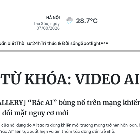
HÀ NỘI
28.7°C
Thứ Sáu, ngày
07/08/2026
cần biết
Thời sự 24h
Tri thức & Đời sống
Spotlight
TỪ KHÓA:
VIDEO AI
LLERY] “Rác AI” bùng nổ trên mạng khiế
 đối mặt nguy cơ mới
 của nội dung do AI tạo ra đang khiến môi trường mạng trở nên hỗn loạn,
 “rác AI” liên tục xuất hiện và âm thầm tác động đến trẻ nhỏ.