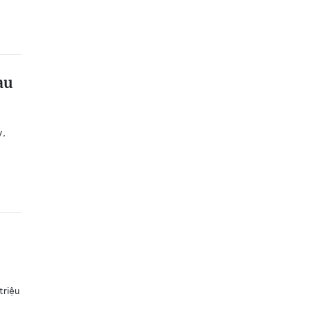
au
y,
triệu