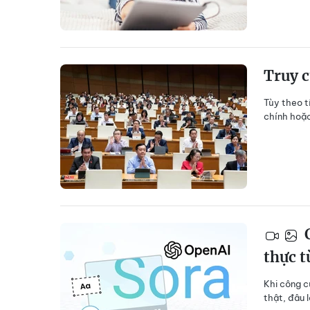
Truy c
Tùy theo t
chính hoặc
C
thực t
Khi công c
thật, đâu 