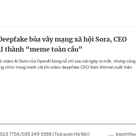
eepfake bủa vây mạng xã hội Sora, CEO
I thành “meme toàn cầu”
i video AI Sora của OpenAI bùng nổ chỉ sau vài ngày ra mắt, nhưng cũng
g chìm trong tranh cãi khi video deepfake CEO Sam Altman xuất hiện.
6 523 7756/035 249 5588 (Toà soạn Hà Nội)
baotrith