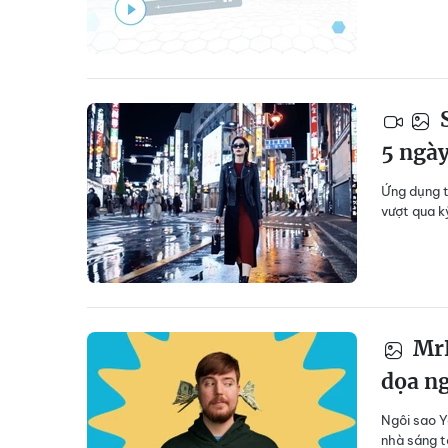
S
5 ngà
Ứng dụng t
vượt qua k
MrB
dọa n
Ngôi sao Y
nhà sáng t