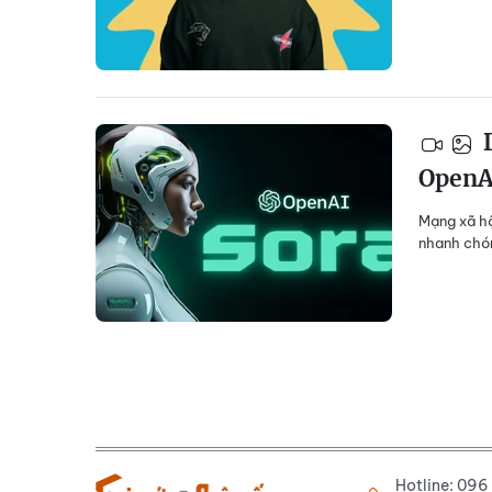
D
OpenA
Mạng xã hộ
nhanh chón
Hotline: 09