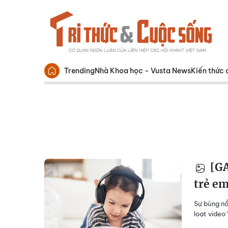
Trending
Nhà Khoa học - Vusta News
Kiến thức 
[GA
trẻ em
Sự bùng nổ
loạt video