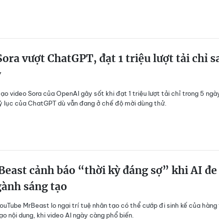
ora vượt ChatGPT, đạt 1 triệu lượt tải chỉ s
y
ạo video Sora của OpenAI gây sốt khi đạt 1 triệu lượt tải chỉ trong 5 ngà
ỷ lục của ChatGPT dù vẫn đang ở chế độ mời dùng thử.
east cảnh báo “thời kỳ đáng sợ” khi AI đe
gành sáng tạo
ouTube MrBeast lo ngại trí tuệ nhân tạo có thể cướp đi sinh kế của hàng 
ạo nội dung, khi video AI ngày càng phổ biến.