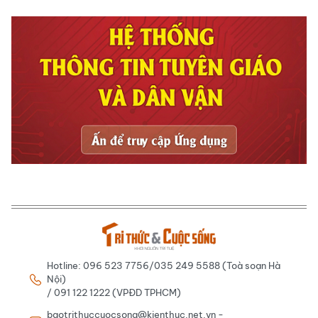
Hotline: 096 523 7756/035 249 5588 (Toà soạn Hà
Nội)
/ 091 122 1222 (VPĐD TPHCM)
baotrithuccuocsong@kienthuc.net.vn -