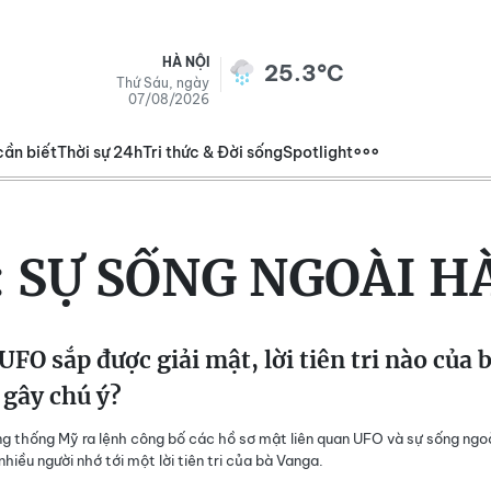
HÀ NỘI
25.3°C
Thứ Sáu, ngày
07/08/2026
cần biết
Thời sự 24h
Tri thức & Đời sống
Spotlight
:
SỰ SỐNG NGOÀI H
UFO sắp được giải mật, lời tiên tri nào của 
gây chú ý?
ng thống Mỹ ra lệnh công bố các hồ sơ mật liên quan UFO và sự sống ngo
nhiều người nhớ tới một lời tiên tri của bà Vanga.