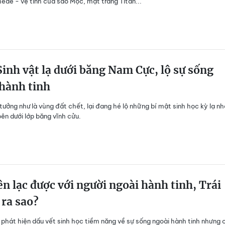
de - vệ tinh của sao Mộc, mặt trăng Titan...
inh vật lạ dưới băng Nam Cực, lộ sự sống
hành tinh
ưởng như là vùng đất chết, lại đang hé lộ những bí mật sinh học kỳ lạ nh
bên dưới lớp băng vĩnh cửu.
ên lạc được với người ngoài hành tinh, Trái
 ra sao?
phát hiện dấu vết sinh học tiềm năng về sự sống ngoài hành tinh nhưng 