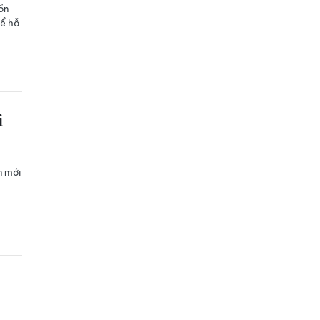
ồn
hể hỗ
i
n mới