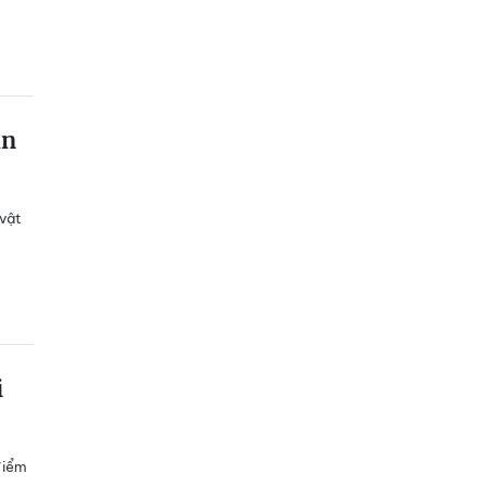
ẫn
 vật
i
điểm