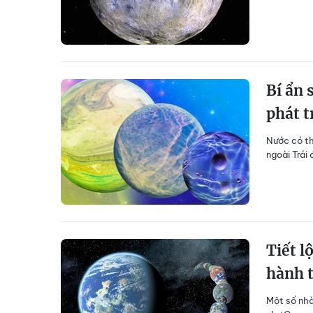
Bí ẩn 
phát t
Nước có th
ngoài Trái
Tiết l
hành 
Một số nhà