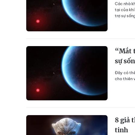
Các nhà k
tại của khí
trợ sự sốn
“Mắt 
sự sốn
Đây có thể
cho thiên 
8 giả 
tinh