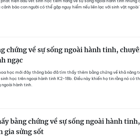
phát hiện dấu vết sinh học tiềm năng về sự sống ngoài hành tinh nhưng 
 cảnh báo con người có thể gặp nguy hiểm nếu liên lạc với sinh vật ngoài 
g chứng về sự sống ngoài hành tinh, chuy
nh ngạc
hoa học mới đây thông báo đã tìm thấy thêm bằng chứng về khả năng t
 sinh học trên ngoại hành tinh K2-18b. Điều này khiến họ tin rằng nó có t
g ngoài hành tinh.
ấy bằng chứng về sự sống ngoài hành tinh,
 gia sửng sốt