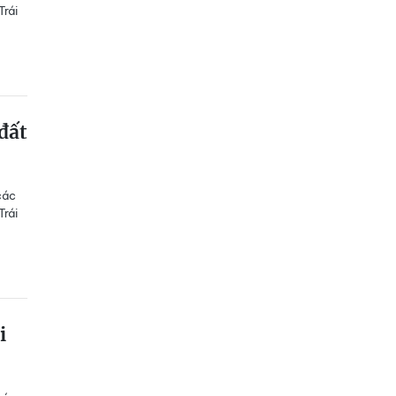
Trái
 đất
các
Trái
i