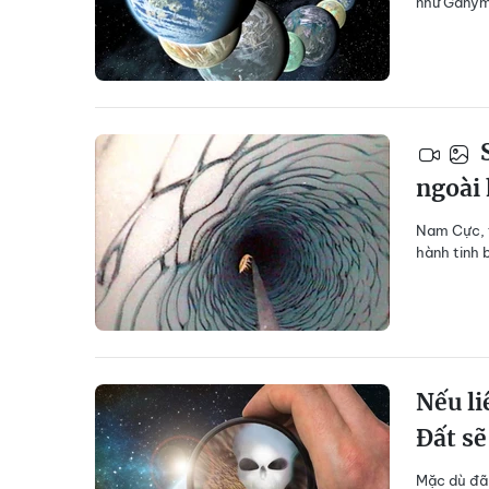
như Ganyme
S
ngoài 
Nam Cực, t
hành tinh 
Nếu li
Đất sẽ
Mặc dù đã 