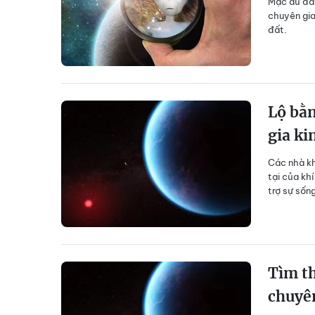
Mặc dù đã 
chuyên gia
đất.
Lộ bằn
gia ki
Các nhà k
tại của khí
trợ sự sốn
Tìm th
chuyên