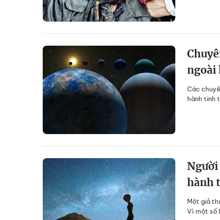
Chuyê
ngoài 
Các chuyên
hành tinh 
Người 
hành t
Một giả th
Vì một số 