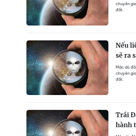
chuyên gia
đất.
Nếu li
sẽ ra 
Mặc dù đã 
chuyên gia
đất.
Trái Đ
hành 