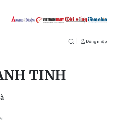
Đăng nhập
ÀNH TINH
bà
ài