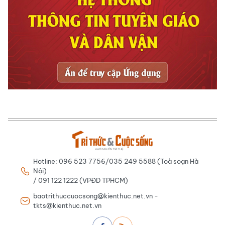
Hotline: 096 523 7756/035 249 5588 (Toà soạn Hà
Nội)
/ 091 122 1222 (VPĐD TPHCM)
baotrithuccuocsong@kienthuc.net.vn -
tkts@kienthuc.net.vn