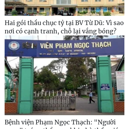
Hai gói thầu chục tỷ tại BV Từ Dũ: Vì sao
nơi có cạnh tranh, chỗ lại vắng bóng?
Bệnh viện Phạm Ngọc Thạch: "Người