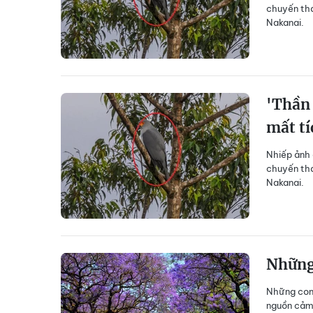
chuyến thá
Nakanai.
'Thần 
mất tí
Nhiếp ảnh 
chuyến thá
Nakanai.
Những 
Những con 
nguồn cảm 