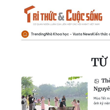
Trending
Nhà Khoa học - Vusta News
Kiến thức 
TỪ
Thờ
Nguyê
Mùa Tết ma
ảnh kỷ niệ