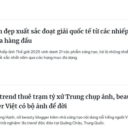
 đẹp xuất sắc đoạt giải quốc tế từ các nhiế
a hàng đầu
hiếp ảnh Thế giới 2025 vinh danh 21 tác phẩm sáng tạo, hé lộ những nhi
ất sắc nhất năm qua các hạng mục đa dạng.
trend thuê trạm tỷ xứ Trung chụp ảnh, bea
r Việt có bộ ảnh để đời
g Hạnh, nữ beauty blogger kiêm nhà sáng tạo nội dung nổi tiếng người V
 trải nghiệm 'đu trend' độc đáo tại Quảng Châu, Trung Quốc.