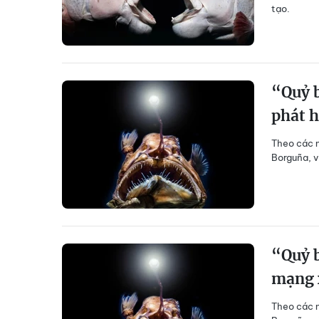
tạo.
“Quỷ b
phát h
Theo các n
Borguña, v
“Quỷ b
mạng 
Theo các n