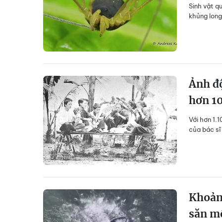
Sinh vật q
khủng long
Ảnh đ
hơn 1
Với hơn 1.
của bác sĩ
Khoảnh
săn m