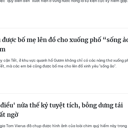
iệc "quỷ biển đen” xuất hiện ở vùng nước nông là sự kiện cực kỳ hiếm gặp
 được bố mẹ lên đồ cho xuống phố “sống ả
ớm
 cận Tết, ở khu vực quanh hồ Gươm không chỉ có các nàng thơ xuống p
ết, mà các em bé cũng được bố mẹ cho lên đồ xinh yêu "sống ảo".
điểu' nửa thế kỷ tuyệt tích, bỗng dưng tái
ất ngờ
gia Tom Vierus đã chụp được hình ảnh của loài chim quý hiếm này trong