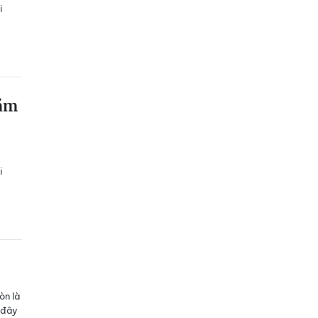
i
tăm
i
òn là
 đây