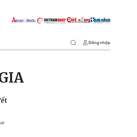
Đăng nhập
GIA
Tết
hụp