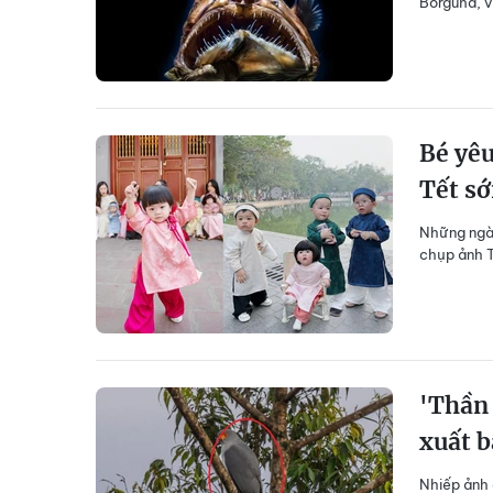
Borguña, v
Bé yêu
Tết s
Những ngày
chụp ảnh T
'Thần 
xuất b
Nhiếp ảnh 