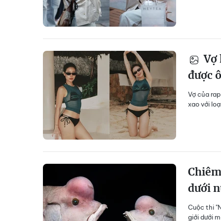
Vợ 
được 
Vợ của rap
xao với lo
Chiêm
dưới 
Cuộc thi "
giới dưới 