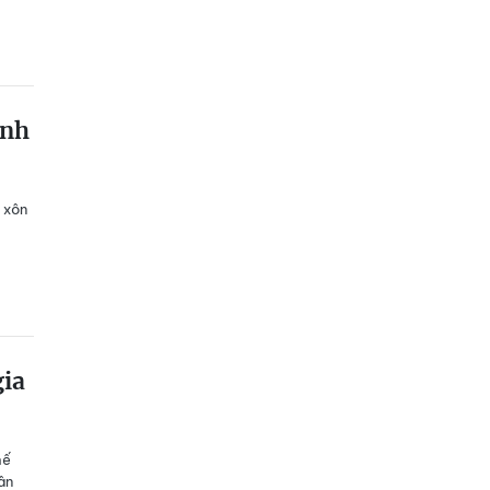
ảnh
 xôn
gia
hế
ân