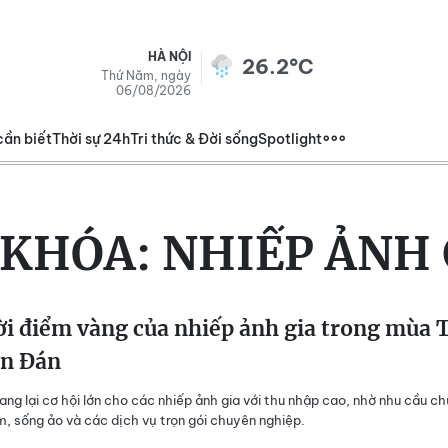
HÀ NỘI
26.2°C
Thứ Năm, ngày
06/08/2026
cần biết
Thời sự 24h
Tri thức & Đời sống
Spotlight
 KHÓA:
NHIẾP ẢNH 
i điểm vàng của nhiếp ảnh gia trong mùa 
n Đán
ng lại cơ hội lớn cho các nhiếp ảnh gia với thu nhập cao, nhờ nhu cầu c
m, sống ảo và các dịch vụ trọn gói chuyên nghiệp.