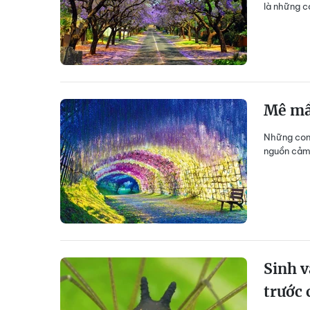
là những c
Mê mẩ
Những con 
nguồn cảm 
Sinh v
trước 