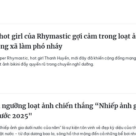
hot girl của Rhymastic gợi cảm trong loạt 
ông xã làm phó nháy
per Rhymastic, hot girl Thanh Huyền, mới đây đã khiến cộng đồng mạng
ạt ảnh bikini đầy quyến rũ trong chuyến nghỉ dưỡng.
 ngưỡng loạt ảnh chiến thắng “Nhiếp ảnh 
nước 2025"
Nhiếp ảnh gia dưới nước của năm" là sự kiện tôn vinh vẻ đẹp kỳ diệu của t
mặt nước - từ đại dương bao la, sông hồ thơ mộng đến cả những bể bơi nh