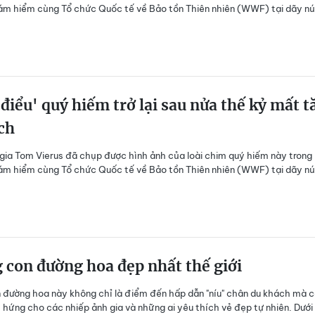
m hiểm cùng Tổ chức Quốc tế về Bảo tồn Thiên nhiên (WWF) tại dãy nú
điểu' quý hiếm trở lại sau nửa thế kỷ mất 
ch
gia Tom Vierus đã chụp được hình ảnh của loài chim quý hiếm này trong
m hiểm cùng Tổ chức Quốc tế về Bảo tồn Thiên nhiên (WWF) tại dãy nú
con đường hoa đẹp nhất thế giới
đường hoa này không chỉ là điểm đến hấp dẫn "níu" chân du khách mà c
hứng cho các nhiếp ảnh gia và những ai yêu thích vẻ đẹp tự nhiên. Dưới