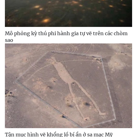
Mô phỏng kỳ thú phi hành gia tự vẽ trên các chòm
sao
Tận mục hình vẽ khổng lồ bí ẩn ở sa mạc Mỹ