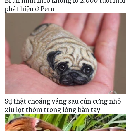
Bí ẩn hình mèo khổng lồ 2.000 tuổi mới
phát hiện ở Peru
Sự thật choáng váng sau cún cưng nhỏ
xíu lọt thỏm trong lòng bàn tay