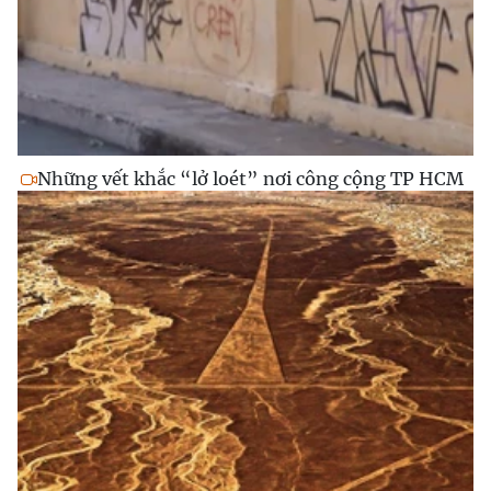
Những vết khắc “lở loét” nơi công cộng TP HCM