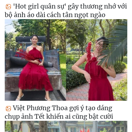
'Hot girl quân sự' gây thương nhớ với
bộ ảnh áo dài cách tân ngọt ngào
Việt Phương Thoa gợi ý tạo dáng
chụp ảnh Tết khiến ai cũng bật cười