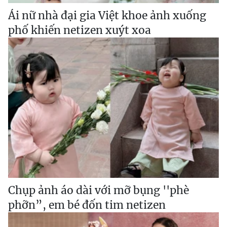
Ái nữ nhà đại gia Việt khoe ảnh xuống
phố khiến netizen xuýt xoa
Chụp ảnh áo dài với mỡ bụng ''phè
phỡn”, em bé đốn tim netizen