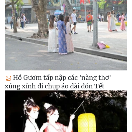
Hồ Gươm tấp nập các 'nàng thơ'
xúng xính đi chụp áo dài đón Tết