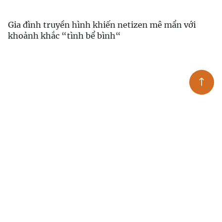
Gia đình truyền hình khiến netizen mê mẩn với
khoảnh khắc “tình bể bình“
Chụp ảnh áo dài Tết và "7749" kiếp nạn của các bạn
trẻ