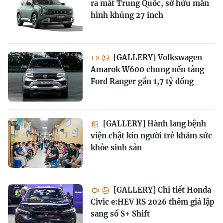
ra mắt Trung Quốc, sở hữu màn
hình khủng 27 inch
[GALLERY] Volkswagen
Amarok W600 chung nền tảng
Ford Ranger gần 1,7 tỷ đồng
[GALLERY] Hành lang bệnh
viện chật kín người trẻ khám sức
khỏe sinh sản
[GALLERY] Chi tiết Honda
Civic e:HEV RS 2026 thêm giả lập
sang số S+ Shift