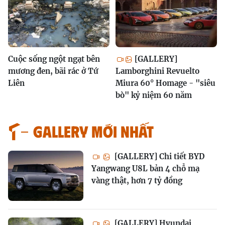
Cuộc sống ngột ngạt bên
[GALLERY]
mương đen, bãi rác ở Tứ
Lamborghini Revuelto
Liên
Miura 60° Homage - "siêu
bò" kỷ niệm 60 năm
GALLERY MỚI NHẤT
[GALLERY] Chi tiết BYD
Yangwang U8L bản 4 chỗ mạ
vàng thật, hơn 7 tỷ đồng
[GALLERY] Hyundai