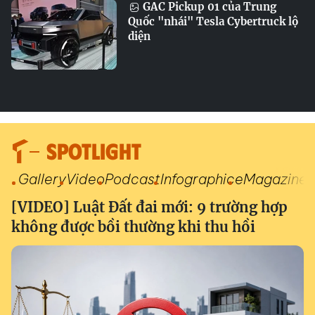
GAC Pickup 01 của Trung
Quốc "nhái" Tesla Cybertruck lộ
diện
SPOTLIGHT
Gallery
Video
Podcast
Infographic
eMagazine
[VIDEO] Luật Đất đai mới: 9 trường hợp
không được bồi thường khi thu hồi