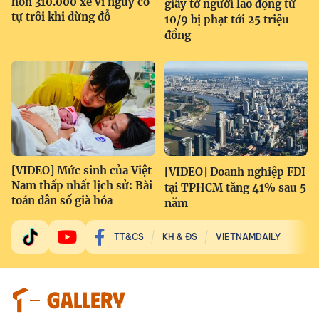
hơn 310.000 xe vì nguy cơ
giấy tờ người lao động từ
tự trôi khi dừng đỗ
10/9 bị phạt tới 25 triệu
đồng
[VIDEO] Mức sinh của Việt
[VIDEO] Doanh nghiệp FDI
Nam thấp nhất lịch sử: Bài
tại TPHCM tăng 41% sau 5
toán dân số già hóa
năm
TT&CS
KH & ĐS
VIETNAMDAILY
GALLERY