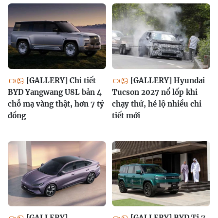
[GALLERY] Chi tiết
[GALLERY] Hyundai
BYD Yangwang U8L bản 4
Tucson 2027 nổ lốp khi
chỗ mạ vàng thật, hơn 7 tỷ
chạy thử, hé lộ nhiều chi
đồng
tiết mới
[GALLERY]
[GALLERY] BYD Ti 7