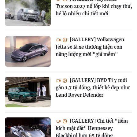
Tucson 2027 nổ lốp khi chạy thử,
hé lộ nhiều chi tiết mới
[GALLERY] Volkswagen
Jetta sẽ là xe thương hiệu con
năng lượng mới "giá mềm"
[GALLERY] BYD Ti 7 mới
gần 1,7 tỷ đồng, thiết kế đẹp như
Land Rover Defender
[GALLERY] Chi tiết "tiêm
kích mặt đất" Hennessey
Blackbird hơn 65 tỷ đồng