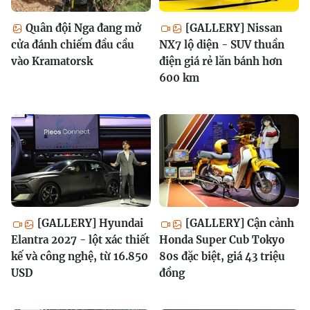
Quân đội Nga đang mở
[GALLERY] Nissan
cửa đánh chiếm đầu cầu
NX7 lộ diện - SUV thuần
vào Kramatorsk
điện giá rẻ lăn bánh hơn
600 km
[GALLERY] Hyundai
[GALLERY] Cận cảnh
Elantra 2027 - lột xác thiết
Honda Super Cub Tokyo
kế và công nghệ, từ 16.850
80s đặc biệt, giá 43 triệu
USD
đồng