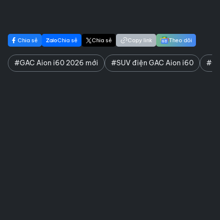
Chia sẻ
Chia sẻ
Chia sẻ
Copy link
Theo dõi
#GAC Aion i60 2026 mới
#SUV điện GAC Aion i60
#GA