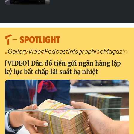
SPOTLIGHT
Gallery
Video
Podcast
Infographic
eMagazine
[VIDEO] Dân đổ tiền gửi ngân hàng lập
kỷ lục bất chấp lãi suất hạ nhiệt