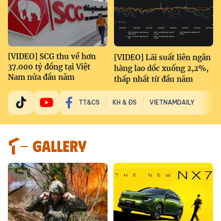
[VIDEO] SCG thu về hơn
[VIDEO] Lãi suất liên ngân
37.000 tỷ đồng tại Việt
hàng lao dốc xuống 2,2%,
Nam nửa đầu năm
thấp nhất từ đầu năm
TT&CS
KH & ĐS
VIETNAMDAILY
GALLERY