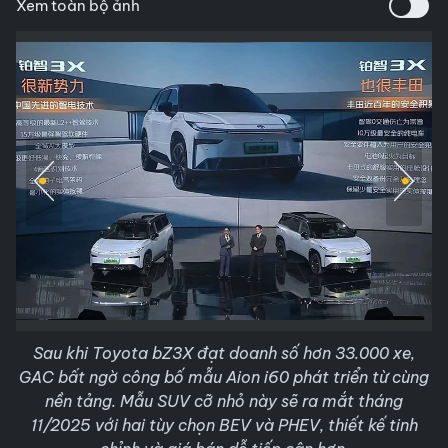
Xem toàn bộ ảnh
Sau khi Toyota bZ3X đạt doanh số hơn 33.000 xe,
GAC bất ngờ công bố mẫu Aion i60 phát triển từ cùng
nền tảng. Mẫu SUV cỡ nhỏ này sẽ ra mắt tháng
11/2025 với hai tùy chọn BEV và PHEV, thiết kế tinh