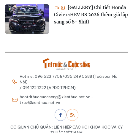
[GALLERY] Chi tiết Honda
Civic e:HEV RS 2026 thêm giả lập
sang số S+ Shift
Hotline: 096 523 7756/035 249 5588 (Toà soạn Hà
Nội)
/ 091 122 1222 (VPĐD TPHCM)
baotrithuccuocsong@kienthuc.net.vn -
tkts@kienthuc.net.vn
CƠ QUAN CHỦ QUẢN: LIÊN HIỆP CÁC HỘI KHOA HỌC VÀ KỸ
THUẬT VIỆT NAM