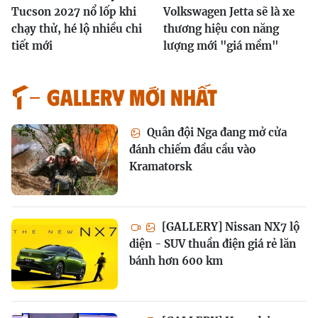
Tucson 2027 nổ lốp khi
Volkswagen Jetta sẽ là xe
chạy thử, hé lộ nhiều chi
thương hiệu con năng
tiết mới
lượng mới "giá mềm"
GALLERY MỚI NHẤT
Quân đội Nga đang mở cửa
đánh chiếm đầu cầu vào
Kramatorsk
[GALLERY] Nissan NX7 lộ
diện - SUV thuần điện giá rẻ lăn
bánh hơn 600 km