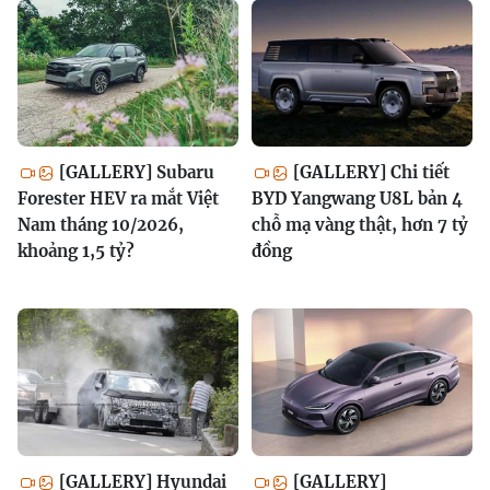
[GALLERY] Subaru
[GALLERY] Chi tiết
Forester HEV ra mắt Việt
BYD Yangwang U8L bản 4
Nam tháng 10/2026,
chỗ mạ vàng thật, hơn 7 tỷ
khoảng 1,5 tỷ?
đồng
[GALLERY] Hyundai
[GALLERY]