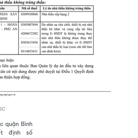
SC
c quận Bình
t định số