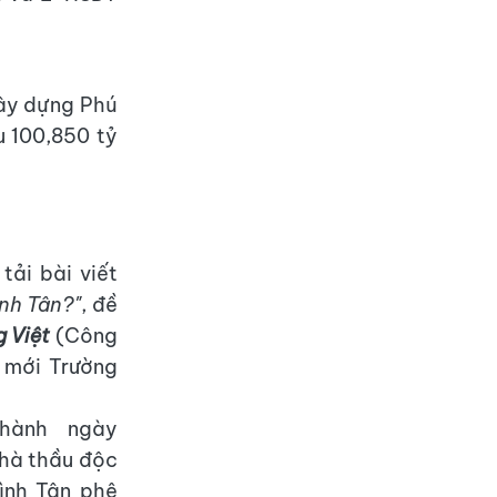
xây dựng Phú
u 100,850 tỷ
tải bài viết
nh Tân?"
, đề
g Việt
(Công
 mới Trường
hành ngày
nhà thầu độc
ình Tân phê