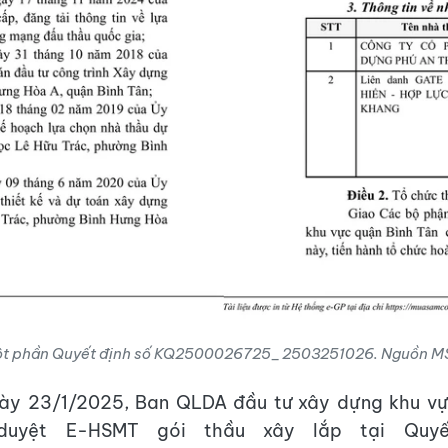
t phần Quyết định số KQ2500026725_2503251026. Nguồn M
gày 23/1/2025, Ban QLDA đầu tư xây dựng khu vự
duyệt E-HSMT gói thầu xây lắp tại Quyế