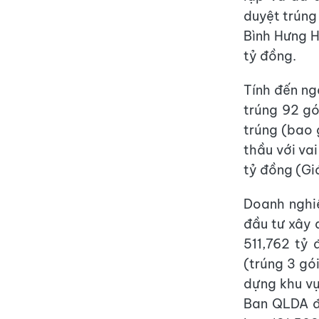
duyệt trúng
Bình Hưng H
tỷ đồng.
Tính đến ng
trúng 92 gói
trúng (bao 
thầu với vai
tỷ đồng (Giá
Doanh nghi
đầu tư xây 
511,762 tỷ
(trúng 3 gó
dựng khu vự
Ban QLDA đầ