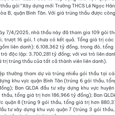
 thầu gói “Xây dựng mới Trường THCS Lê Ngọc Hân
òa B, quận Bình Tân. Với giá trúng thầu được côn
ày 7/4/2025, nhà thầu này đã tham gia 109 gói th
, trượt 16 gói, 1 chưa có kết quả. Tổng giá trị cá
gồm liên danh): 6.108,362 tỷ đồng, trong đó, tổng g
 trò độc lập: 3.700,281 tỷ đồng; với vai trò liên da
 trị trúng thầu của tất cả thành viên liên danh).
ệp thường tham dự và trúng nhiều gói thầu tại c
dựng khu vực quận Bình Tân (trúng 6 gói thầu, tổng
 đồng); Ban QLDA đầu tư xây dựng khu vực huyện
i thầu, tổng giá trị hơn 186,966 tỷ đồng); Ban QLD
c quận 8 (trúng 9 gói thầu, tổng giá trị hơn 880,3
u tư xây dựng khu vực quận 7 (trúng 3 gói thầu, 