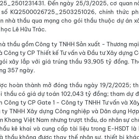
5_2501231431. Đến ngày 25/3/2025, cơ quan n
 số KQ2500026725_2503251026, chính thức ph
ọn nhà thầu qua mạng cho gói thầu thuộc dự án x
 học Lê Hữu Trác.
nhà thầu gồm Công ty TNHH Sản xuất - Thương mại
à Công ty CP Thiết kế Tư vấn và Đầu tư Xây dựng C
gói xây lắp với giá trúng thầu 93,905 tỷ đồng. Th
ng 357 ngày.
ược hoàn thành mở đóng thầu ngày 19/2/2025; th
i thầu có giá dự toán 102,043 tỷ đồng; tham dự 
h Công ty CP Gate 1 - Công ty TNHH Tư vấn và X
g ty TNHH Xây dựng Công nghiệp và Dân dụng Hợp
n Khang Việt Nam nhưng trượt thầu, do nhân sự chủ
hầu kê khai và cung cấp tài liệu trong E-HSDT là
à thầu không được thay thế nhân sự, thiết bị kh