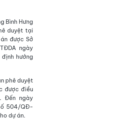
ng Bình Hưng
ê duyệt tại
 án được Sở
-TĐDA ngày
 định hướng
ân phê duyệt
c được điều
. Đến ngày
 số 504/QĐ-
ho dự án.