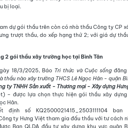
 bị loại.
ham dự gói thầu trên còn có nhà thầu Công ty CP 
ưng trượt thầu, do xếp hạng thứ 2; với giá dự thầ
ng 2 gói thầu xây trường học tại Bình Tân
ngày 18/3/2025, Báo
Tri thức và Cuộc sống
đăng 
 thầu nào xây trường THCS Lê Ngọc Hân - quận Bì
g ty TNHH Sản xuất - Thương mại - Xây dựng Hưn
ệt) – được lựa chọn thực hiện gói thầu xây dựng
ọc Hân.
ết định số KQ2500021415_2503111104 ban 
Công ty Hưng Việt tham gia đấu thầu với tư cách 
được Ban QLDA đầu tư xây dựng khu vực quận B