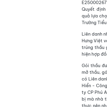
E250002672
Quyết định
quả lựa ch
Trường Tiểu
Liên danh 
Hưng Việt v
trúng thầu 
hiện hợp đồ
Gói thầu đ
mở thầu, gó
có Liên dan
Hiển - Côn
ty CP Phú A
bị mà nhà t
thực nên nh