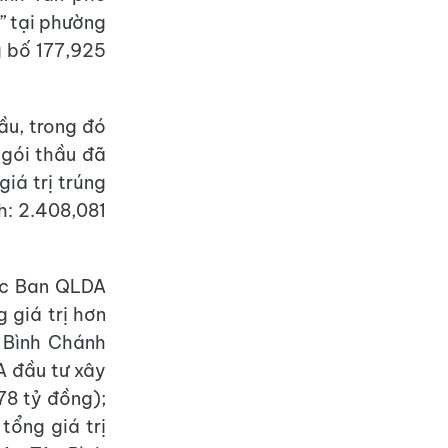
” tại phường
g bố 177,925
ầu, trong đó
c gói thầu đã
iá trị trúng
nh: 2.408,081
ác Ban QLDA
 giá trị hơn
 Bình Chánh
A đầu tư xây
78 tỷ đồng);
tổng giá trị