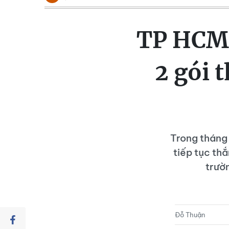
TP HCM:
2 gói 
Trong tháng 
tiếp tục th
trườ
Đỗ Thuận