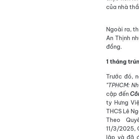
của nhà thầu
Ngoài ra, t
An Thịnh nh
đồng.
1 tháng trú
Trước đó, 
"TPHCM: Nhà
cập đến
Côn
ty Hưng Vi
THCS Lê Ng
Theo Quy
11/3/2025, 
lập và đã 