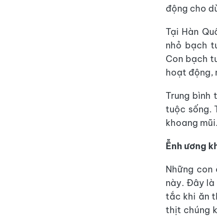
động cho dù 
Tại Hàn Quố
nhỏ bạch t
Con bạch tu
hoạt động, 
Trung bình 
tuộc sống. 
khoang mũi
Ễnh ương kh
Những con 
này. Đây là
tắc khi ăn 
thịt chúng 