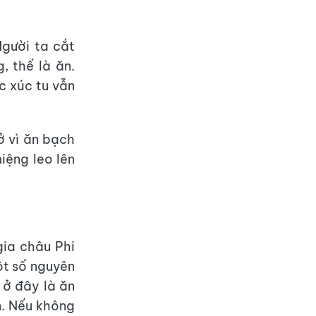
Người ta cắt
 thế là ăn.
c xúc tu vẫn
ở vì ăn bạch
iệng leo lên
ia châu Phi
ột số nguyên
 ở đây là ăn
n. Nếu không