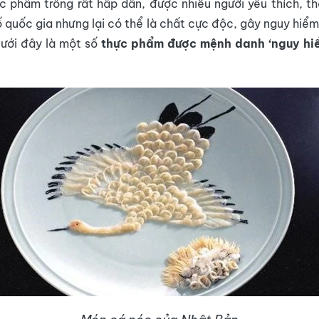
 phẩm trông rất hấp dẫn, được nhiều người yêu thích, t
ố quốc gia nhưng lại có thể là chất cực độc, gây nguy hiể
Dưới đây là một số
thực phẩm được mệnh danh ‘nguy hi