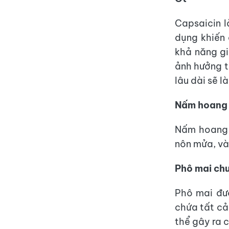
Capsaicin l
dụng khiến 
khả năng gi
ảnh hưởng t
lâu dài sẽ l
Nấm hoang
Nấm hoang d
nôn mửa, và
Phô mai chư
Phô mai đư
chứa tất cả
thể gây ra 