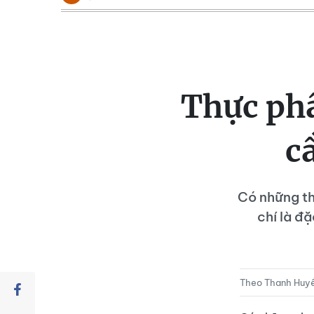
Thực ph
c
Có những th
chí là đặ
Theo Thanh Huy