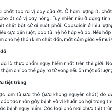
à chất tạo ra vị cay của ớt. Ở hàm lượng ít, chấ
cho ớt có vị cay nóng. Tuy nhiên nếu ở dạng tinh 
ết chết bất cứ ai nuốt phải. Capsaicin ở liều lượn
iêu cực đến ruột, bao tử, hệ hô hấp và da. Nếu hấp 
àm cho hệ thần kinh chết dần, mất cảm giác về mùi v
 dã
ã là thực phẩm nguy hiểm nhất trên thế giới. N
 thậm chí có thể gây ra tử vong nếu ăn một số lượng
a tiệt trùng
ợc làm từ sữa thô (sữa không nguyên chất) do đó
 các tác nhân gây bệnh và vi khuẩn có hại trong t
các bệnh nguy hiểm. Các loại phô mai chưa tiệt trù