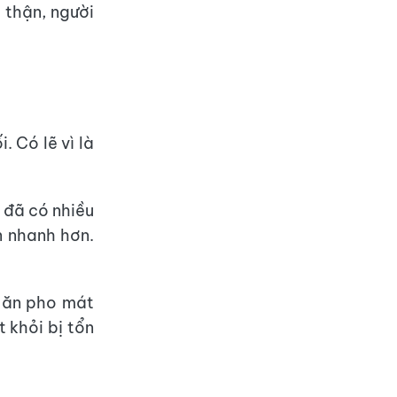
 thận, người
. Có lẽ vì là
 đã có nhiều
n nhanh hơn.
i ăn pho mát
 khỏi bị tổn