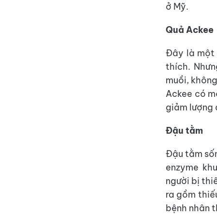
ở Mỹ.
Quả Ackee
Đây là một 
thích. Nhưn
muồi, không
Ackee có mộ
giảm lượng 
Đậu tằm
Đậu tằm sống
enzyme khu
người bị th
ra gồm thiế
bệnh nhân t