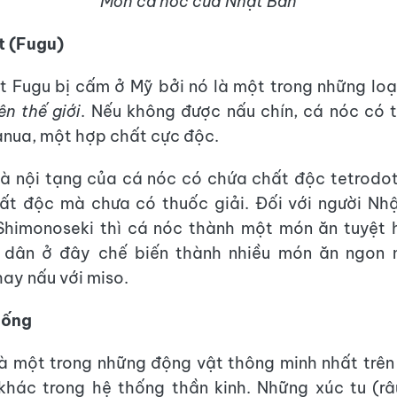
Món cá nóc của Nhật Bản
t (Fugu)
 Fugu bị cấm ở Mỹ bởi nó là một trong những lo
ên thế giới
. Nếu không được nấu chín, cá nóc có 
anua, một hợp chất cực độc.
à nội tạng của cá nóc có chứa chất độc tetrodot
ất độc mà chưa có thuốc giải. Đối với người Nhậ
Shimonoseki thì cá nóc thành một món ăn tuyệt 
 dân ở đây chế biến thành nhiều món ăn ngon n
hay nấu với miso.
sống
à một trong những động vật thông minh nhất trên 
khác trong hệ thống thần kinh. Những xúc tu (râ