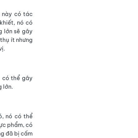
t này có tác
khiết, nó có
g lớn sẽ gây
thụ ít nhưng
ị.
ó có thể gây
 lớn.
, nó có thể
hực phẩm, có
ng đã bị cấm