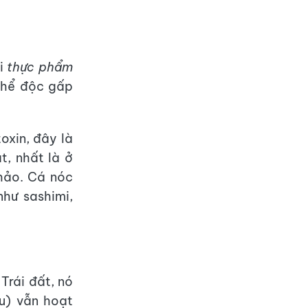
ại
thực phẩm
thể độc gấp
oxin, đây là
t, nhất là ở
hảo. Cá nóc
hư sashimi,
Trái đất, nó
u) vẫn hoạt