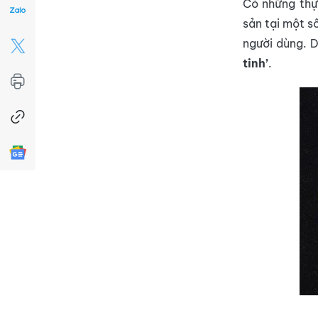
Có những thực
sản tại một s
người dùng. 
tinh’
.