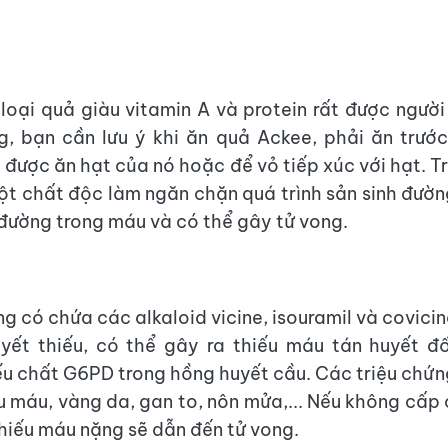
loại quả giàu vitamin A và protein rất được ngườ
g, bạn cần lưu ý khi ăn quả Ackee, phải ăn trước
 được ăn hạt của nó hoặc để vỏ tiếp xúc với hạt. T
t chất độc làm ngăn chặn quá trình sản sinh đườn
đường trong máu và có thể gây tử vong.
 có chứa các alkaloid vicine, isouramil và covicin
yết thiếu, có thể gây ra thiếu máu tán huyết đố
iếu chất G6PD trong hồng huyết cầu. Các triệu chứn
u máu, vàng da, gan to, nôn mửa,... Nếu không cấp c
hiếu máu nặng sẽ dẫn đến tử vong.