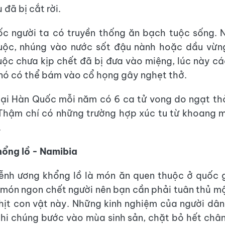
đã bị cắt rời.
c người ta có truyền thống ăn bạch tuộc sống. 
uộc, nhúng vào nước sốt đậu nành hoặc dầu vừng,
ộc chưa kịp chết đã bị đưa vào miệng, lúc này cá
nó có thể bám vào cổ họng gây nghẹt thở.
tại Hàn Quốc mỗi năm có 6 ca tử vong do ngạt th
Thậm chí có những trường hợp xúc tu từ khoang m
.
ổng lồ - Namibia
ễnh ương khổng lồ là món ăn quen thuộc ở quốc g
 món ngon chết người nên bạn cần phải tuân thủ m
thịt con vật này. Những kinh nghiệm của người dân
khi chúng bước vào mùa sinh sản, chặt bỏ hết châ