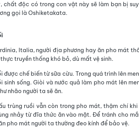
, chất độc có trong con vật này sẽ làm bạn bị suy
ơng gọi là Oshiketakata.
i
dinia, Italia, người địa phương hay ăn pho mát thối
thực truyền thống khó bỏ, dù mất vệ sinh.
i được chế biến từ sữa cừu. Trong quá trình lên men
ồi sinh sống. Giòi và nước quả làm pho mát lên me
hư nhão người ta sẽ ăn.
u trùng ruồi vẫn còn trong pho mát, thậm chí kh
rùng nhảy từ đĩa thức ăn vào mặt. Để tránh cho mắt
 ăn pho mát người ta thường đeo kính để bảo vệ.