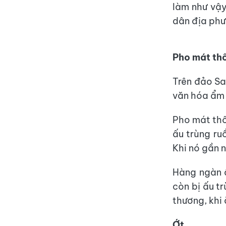
làm như vậy
dân địa phư
Pho mát thố
Trên đảo Sar
văn hóa ẩm 
Pho mát thố
ấu trùng ru
Khi nó gần n
Hàng ngàn ấ
còn bị ấu t
thương, khi
Ớt