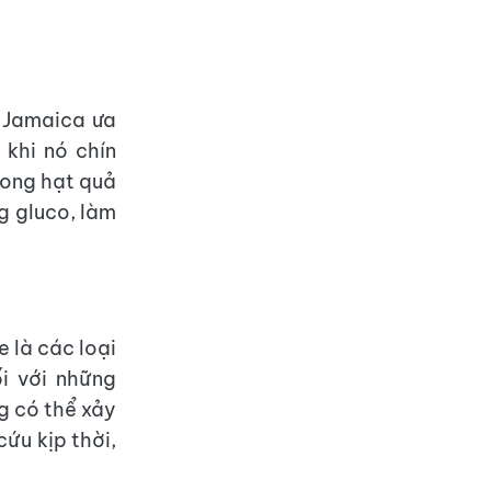
i Jamaica ưa
 khi nó chín
rong hạt quả
g gluco, làm
e là các loại
i với những
g có thể xảy
ứu kịp thời,