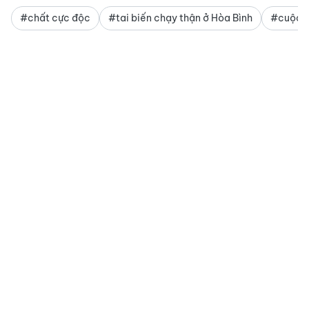
#chất cực độc
#tai biến chạy thận ở Hòa Bình
#cuộc s