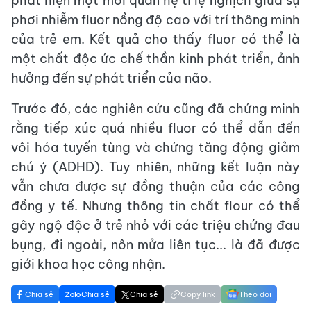
phát hiện một mối quan hệ tỉ lệ nghịch giữa sự
phơi nhiễm fluor nồng độ cao với trí thông minh
của trẻ em. Kết quả cho thấy fluor có thể là
một chất độc ức chế thần kinh phát triển, ảnh
hưởng đến sự phát triển của não.
Trước đó, các nghiên cứu cũng đã chứng minh
rằng tiếp xúc quá nhiều fluor có thể dẫn đến
vôi hóa tuyến tùng và chứng tăng động giảm
chú ý (ADHD). Tuy nhiên, những kết luận này
vẫn chưa được sự đồng thuận của các công
đồng y tế. Nhưng thông tin chất flour có thể
gây ngộ độc ở trẻ nhỏ với các triệu chứng đau
bụng, đi ngoài, nôn mửa liên tục... là đã được
giới khoa học công nhận.
Chia sẻ
Chia sẻ
Chia sẻ
Copy link
Theo dõi