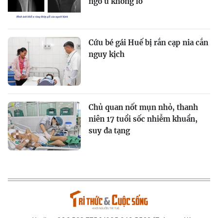
ngờ u khổng lồ
Cứu bé gái Huế bị rắn cạp nia cắn
nguy kịch
Chủ quan nốt mụn nhỏ, thanh
niên 17 tuổi sốc nhiễm khuẩn,
suy đa tạng