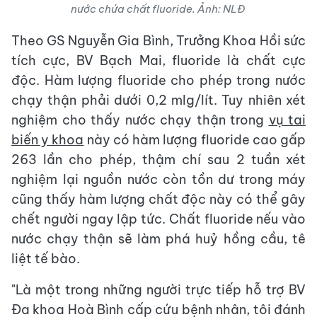
nước chứa chất fluoride. Ảnh: NLĐ
Theo GS Nguyễn Gia Bình, Trưởng Khoa Hồi sức
tích cực, BV Bạch Mai, fluoride là chất cực
độc. Hàm lượng fluoride cho phép trong nước
chạy thận phải dưới 0,2 mlg/lít. Tuy nhiên xét
nghiệm cho thấy nước chạy thận trong
vụ tai
biến y khoa
này có hàm lượng fluoride cao gấp
263 lần cho phép, thậm chí sau 2 tuần xét
nghiệm lại nguồn nước còn tồn dư trong máy
cũng thấy hàm lượng chất độc này có thể gây
chết người ngay lập tức. Chất fluoride nếu vào
nước chạy thận sẽ làm phá huỷ hồng cầu, tê
liệt tế bào.
"Là một trong những người trực tiếp hỗ trợ BV
Đa khoa Hoà Bình cấp cứu bệnh nhân, tôi đánh