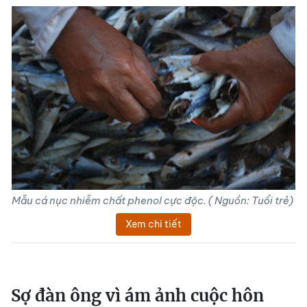
Mẫu cá nục nhiễm chất phenol cực độc. ( Nguồn: Tuổi trẻ)
Xem chi tiết
Sợ đàn ông vì ám ảnh cuộc hôn