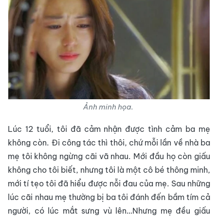
Ảnh minh họa.
Lúc 12 tuổi, tôi đã cảm nhận được tình cảm ba mẹ
không còn. Đi công tác thì thôi, chứ mỗi lần về nhà ba
mẹ tôi không ngừng cãi vã nhau. Mới đầu họ còn giấu
không cho tôi biết, nhưng tôi là một cô bé thông minh,
mới tí tẹo tôi đã hiểu được nỗi đau của mẹ. Sau những
lúc cãi nhau mẹ thường bị ba tôi đánh đến bầm tím cả
người, có lúc mắt sưng vù lên…Nhưng mẹ đều giấu