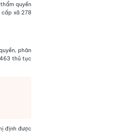
n thẩm quyền
g cấp xã 278
 quyền, phân
 463 thủ tục
hị định được