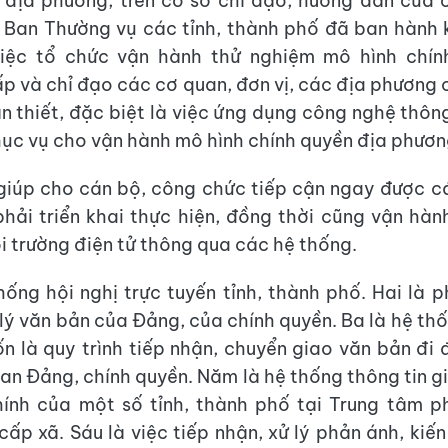
 địa phương, trên cơ sở chỉ đạo, hướng dẫn của
 Ban Thường vụ các tỉnh, thành phố đã ban hành
 việc tổ chức vận hành thử nghiệm mô hình chín
p và chỉ đạo các cơ quan, đơn vị, các địa phương 
ần thiết, đặc biệt là việc ứng dụng công nghệ thông
hục vụ cho vận hành mô hình chính quyền địa phươn
iúp cho cán bộ, công chức tiếp cận ngay được c
hải triển khai thực hiện, đồng thời cũng vận hàn
ôi trường điện tử thông qua các hệ thống.
hống hội nghị trực tuyến tỉnh, thành phố. Hai là
lý văn bản của Đảng, của chính quyền. Ba là hệ thố
n là quy trình tiếp nhận, chuyển giao văn bản đi 
an Đảng, chính quyền. Năm là hệ thống thông tin gi
hính của một số tỉnh, thành phố tại Trung tâm p
cấp xã. Sáu là việc tiếp nhận, xử lý phản ánh, kiến