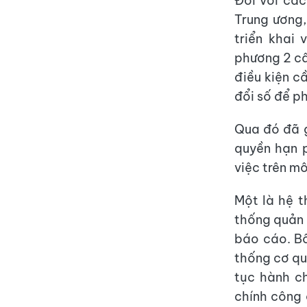
Đối với các
Trung ương,
triển khai
phương 2 cấ
điều kiện c
đổi số để p
Qua đó đã g
quyền hạn p
việc trên m
Một là hệ t
thống quản 
báo cáo. Bố
thống cơ qu
tục hành c
chính công 