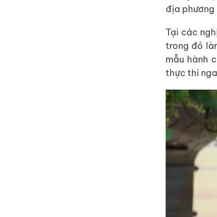
địa phương 
Tại các ngh
trong đó là
mẫu hành ch
thực thi ng