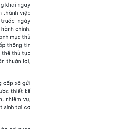
ng khai ngay
n thành việc
 trước ngày
 hành chính,
danh mục thủ
ấp thông tin
 thể thủ tục
n thuận lợi,
g cấp xã gửi
ược thiết kế
h, nhiệm vụ,
 sinh tại cơ