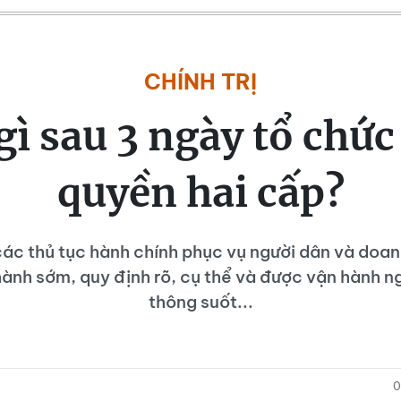
CHÍNH TRỊ
gì sau 3 ngày tổ chức
quyền hai cấp?
ác thủ tục hành chính phục vụ người dân và doa
ành sớm, quy định rõ, cụ thể và được vận hành n
thông suốt...
0