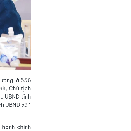
hương là 556
nh, Chủ tịch
ộc UBND tỉnh
ch UBND xã 1
c hành chính