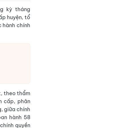
g kỳ tháng
ấp huyện, tổ
c hành chính
t, theo thẩm
n cấp, phân
, giữa chính
ban hành 58
 chính quyền