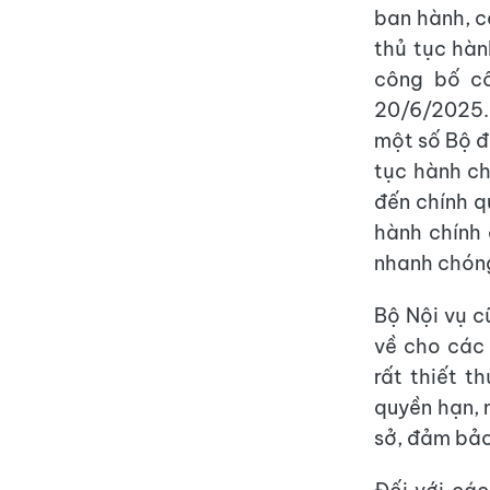
ban hành, c
thủ tục hàn
công bố cô
20/6/2025. 
một số Bộ đ
tục hành ch
đến chính q
hành chính 
nhanh chón
Bộ Nội vụ c
về cho các 
rất thiết t
quyền hạn, 
sở, đảm bảo