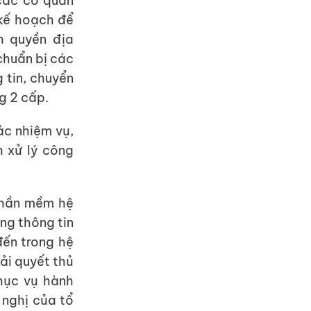
 các cơ quan
 kế hoạch để
h quyền địa
chuẩn bị các
 tin, chuyển
g 2 cấp.
ác nhiệm vụ,
h xử lý công
 phần mềm hệ
ng thông tin
đến trong hệ
ải quyết thủ
hục vụ hành
 nghị của tổ