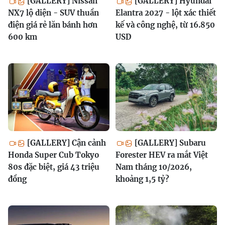
[GALLERY] Nissan
[GALLERY] Hyundai
NX7 lộ diện - SUV thuần
Elantra 2027 - lột xác thiết
điện giá rẻ lăn bánh hơn
kế và công nghệ, từ 16.850
600 km
USD
[GALLERY] Cận cảnh
[GALLERY] Subaru
Honda Super Cub Tokyo
Forester HEV ra mắt Việt
80s đặc biệt, giá 43 triệu
Nam tháng 10/2026,
đồng
khoảng 1,5 tỷ?