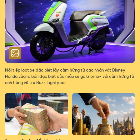
Nối tiếp loạt xe đặc biệt lấy cảm hứng từ các nhân vật Disney,
Honda vừa ra bản đặc biệt của mẫu xe ga Giorno+ với cảm hứng từ
anh hùng vũ trụ Buzz Lightyear.