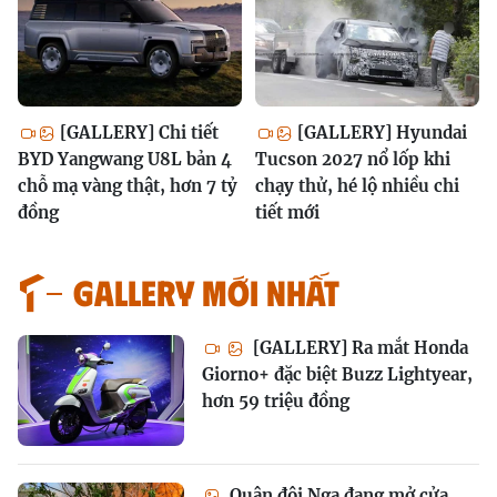
[GALLERY] Chi tiết
[GALLERY] Hyundai
BYD Yangwang U8L bản 4
Tucson 2027 nổ lốp khi
chỗ mạ vàng thật, hơn 7 tỷ
chạy thử, hé lộ nhiều chi
đồng
tiết mới
GALLERY MỚI NHẤT
[GALLERY] Ra mắt Honda
Giorno+ đặc biệt Buzz Lightyear,
hơn 59 triệu đồng
Quân đội Nga đang mở cửa