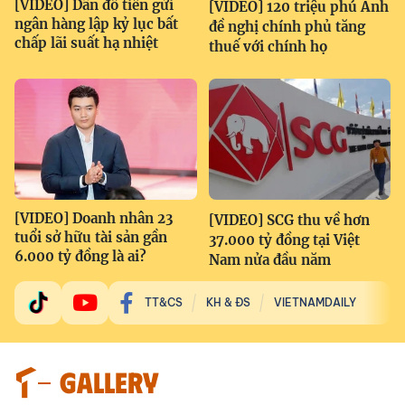
[VIDEO] Dân đổ tiền gửi
[VIDEO] 120 triệu phú Anh
ngân hàng lập kỷ lục bất
đề nghị chính phủ tăng
chấp lãi suất hạ nhiệt
thuế với chính họ
[VIDEO] Doanh nhân 23
[VIDEO] SCG thu về hơn
tuổi sở hữu tài sản gần
37.000 tỷ đồng tại Việt
6.000 tỷ đồng là ai?
Nam nửa đầu năm
TT&CS
KH & ĐS
VIETNAMDAILY
GALLERY