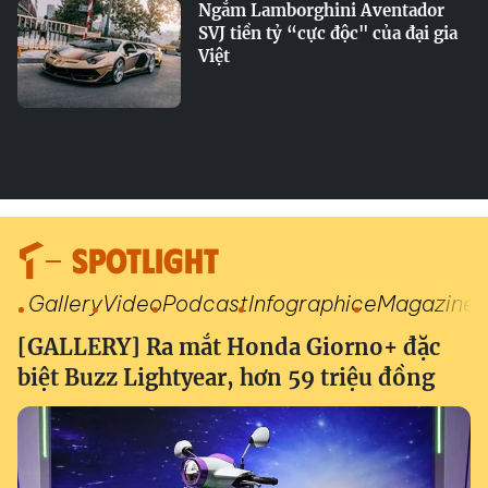
Ngắm Lamborghini Aventador
SVJ tiền tỷ “cực độc" của đại gia
Việt
SPOTLIGHT
Gallery
Video
Podcast
Infographic
eMagazine
[GALLERY] Ra mắt Honda Giorno+ đặc
biệt Buzz Lightyear, hơn 59 triệu đồng