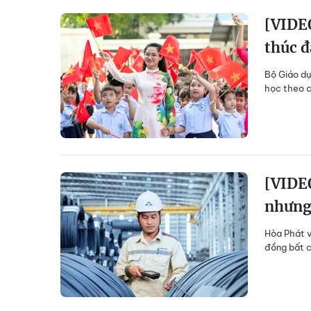
[VIDE
thúc đ
Bộ Giáo dụ
học theo c
[VIDEO
nhưng
Hòa Phát v
đồng bất c