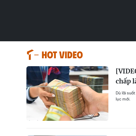
HOT VIDEO
[VIDEO
chấp l
Dù lãi suất
lục mới.