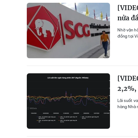
[VIDEO
nửa đ
Nhờ vận hà
đồng tại V
[VIDEO
2,2%,
Lãi suất v
hàng Nhà n