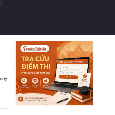
ập kỷ