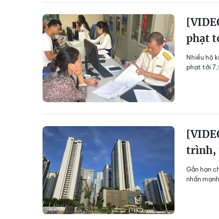
[VIDEO
phạt t
Nhiều hộ k
phạt tới 7
[VIDEO
trình,
Gắn hạn ch
nhấn mạnh 