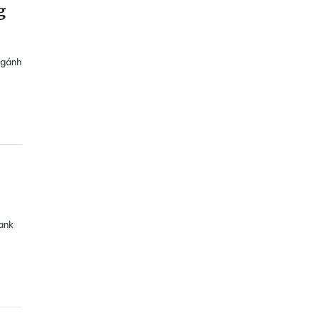
g
 gánh
ank