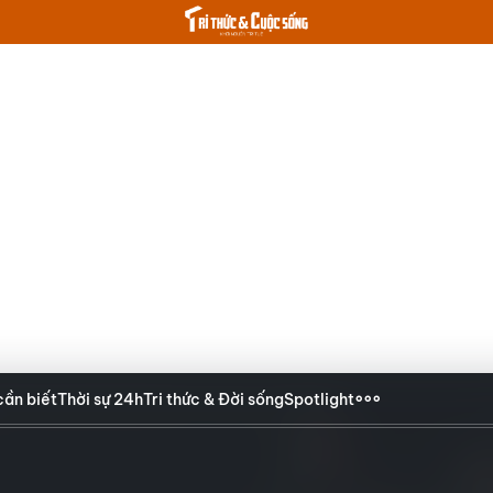
cần biết
Thời sự 24h
Tri thức & Đời sống
Spotlight