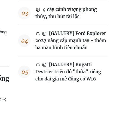
4 cây cảnh vượng phong
thủy, thu hút tài lộc
ường
[GALLERY] Ford Explorer
2027 nâng cấp mạnh tay - thêm
ba màn hình tiêu chuẩn
[GALLERY] Bugatti
Destrier triệu đô "thửa" riêng
ồng
cho đại gia mê động cơ W16
0 tỷ