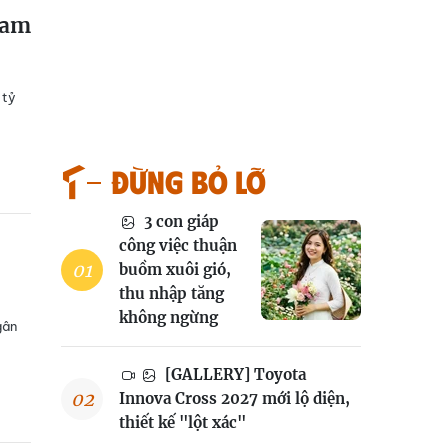
Nam
 tỷ
Đừng bỏ lỡ
3 con giáp
công việc thuận
buồm xuôi gió,
thu nhập tăng
không ngừng
gân
[GALLERY] Toyota
Innova Cross 2027 mới lộ diện,
thiết kế "lột xác"