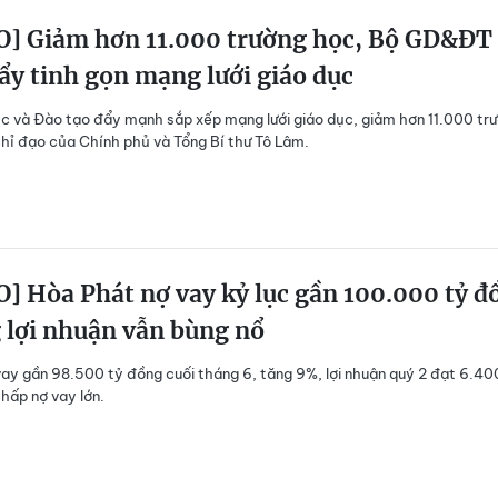
O] Giảm hơn 11.000 trường học, Bộ GD&ĐT
ẩy tinh gọn mạng lưới giáo dục
c và Đào tạo đẩy mạnh sắp xếp mạng lưới giáo dục, giảm hơn 11.000 tr
hỉ đạo của Chính phủ và Tổng Bí thư Tô Lâm.
] Hòa Phát nợ vay kỷ lục gần 100.000 tỷ đ
 lợi nhuận vẫn bùng nổ
ay gần 98.500 tỷ đồng cuối tháng 6, tăng 9%, lợi nhuận quý 2 đạt 6.40
hấp nợ vay lớn.