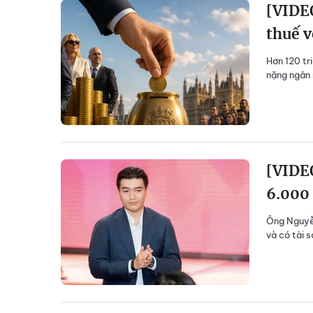
[VIDEO
thuế v
Hơn 120 tr
nặng ngân 
[VIDEO
6.000 
Ông Nguyễn
và có tài 