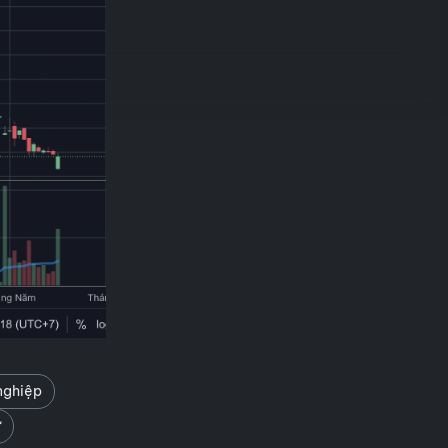
nghiệp
ư