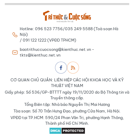
Hotline: 096 523 7756/035 249 5588 (Toà soạn Hà
Nội)
/ 091 122 1222 (VPĐD TPHCM)
baotrithuccuocsong@kienthuc.net.vn -
tkts@kienthuc.net.vn
CƠ QUAN CHỦ QUẢN: LIÊN HIỆP CÁC HỘI KHOA HỌC VÀ KỸ
THUẬT VIỆT NAM
Giấy phép: Số 536/GP-BTTTT ngày 19/11/2020 do Bộ Thông tin và
Truyền thông cấp.
Tổng Biên tập: Nhà báo Nguyễn Thị Mai Hương
Tòa soạn: Số 70 Trần Hưng Đạo, phường Cửa Nam, Hà Nội.
VPĐD tại TP.HCM: 590/24 Phan Văn Trị, phường Hạnh Thông,
Thành phố Hồ Chí Minh.