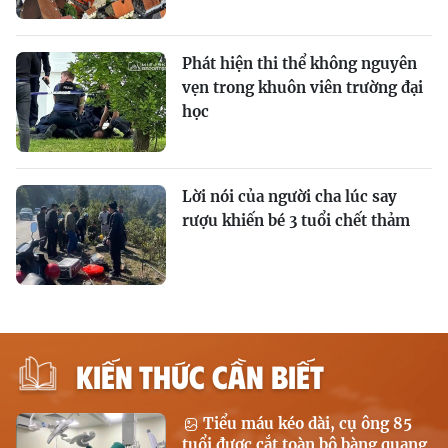
Phát hiện thi thể không nguyên
vẹn trong khuôn viên trường đại
học
Lời nói của người cha lúc say
rượu khiến bé 3 tuổi chết thảm
KIẾN THỨC CẦN BIẾT
Tiểu máu kéo dài, cụ ông 85
tuổi được cắt toàn bộ bàng quang