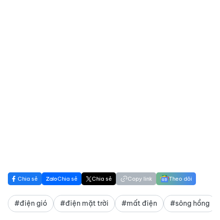
Chia sẻ
Chia sẻ
Chia sẻ
Copy link
Theo dõi
#điện gió
#điện mặt trời
#mất điện
#sông hồng