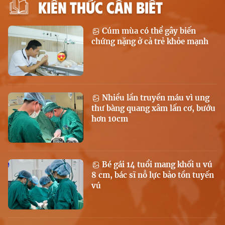
KIẾN THỨC CẦN BIẾT
Cúm mùa có thể gây biến
chứng nặng ở cả trẻ khỏe mạnh
Nhiều lần truyền máu vì ung
thư bàng quang xâm lấn cơ, bướu
hơn 10cm
Bé gái 14 tuổi mang khối u vú
8 cm, bác sĩ nỗ lực bảo tồn tuyến
vú