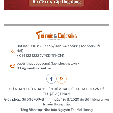
Hotline: 096 523 7756/035 249 5588 (Toà soạn Hà
Nội)
/ 091 122 1222 (VPĐD TPHCM)
baotrithuccuocsong@kienthuc.net.vn -
tkts@kienthuc.net.vn
CƠ QUAN CHỦ QUẢN: LIÊN HIỆP CÁC HỘI KHOA HỌC VÀ KỸ
THUẬT VIỆT NAM
Giấy phép: Số 536/GP-BTTTT ngày 19/11/2020 do Bộ Thông tin và
Truyền thông cấp.
Tổng Biên tập: Nhà báo Nguyễn Thị Mai Hương