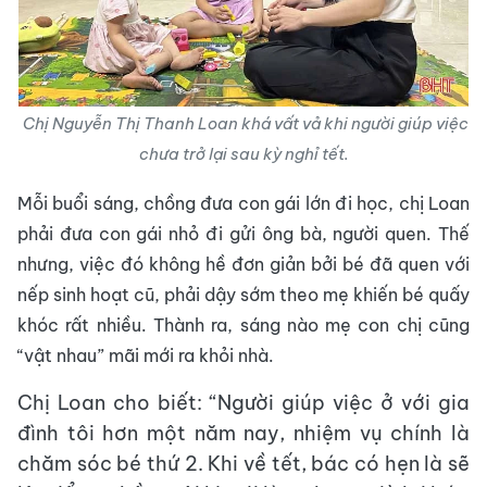
Chị Nguyễn Thị Thanh Loan khá vất vả khi người giúp việc
chưa trở lại sau kỳ nghỉ tết.
Mỗi buổi sáng, chồng đưa con gái lớn đi học, chị Loan
phải đưa con gái nhỏ đi gửi ông bà, người quen. Thế
nhưng, việc đó không hề đơn giản bởi bé đã quen với
nếp sinh hoạt cũ, phải dậy sớm theo mẹ khiến bé quấy
khóc rất nhiều. Thành ra, sáng nào mẹ con chị cũng
“vật nhau” mãi mới ra khỏi nhà.
Chị Loan cho biết: “Người giúp việc ở với gia
đình tôi hơn một năm nay, nhiệm vụ chính là
chăm sóc bé thứ 2. Khi về tết, bác có hẹn là sẽ