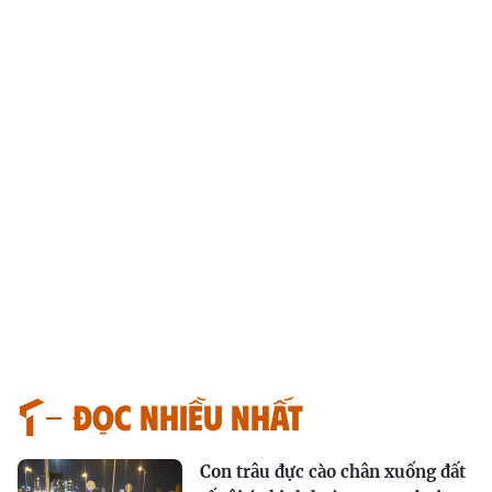
Đọc nhiều nhất
Con trâu đực cào chân xuống đất