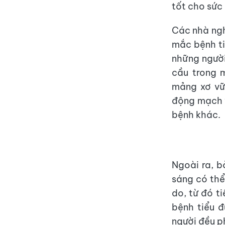
tốt cho sức
Các nhà ngh
mắc bệnh ti
những người
cầu trong 
mảng xơ vữ
động mạch v
bệnh khác.
Ngoài ra, b
sáng có thể
do, từ đó t
bệnh tiểu đ
người đều p