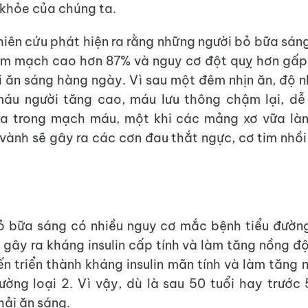
 khỏe của chúng ta.
iên cứu phát hiện ra rằng những người bỏ bữa sán
m mạch cao hơn 87% và nguy cơ đột quỵ hơn gấp 
 ăn sáng hàng ngày. Vì sau một đêm nhịn ăn, độ n
máu người tăng cao, máu lưu thông chậm lại, dễ 
a trong mạch máu, một khi các mảng xơ vữa là
ành sẽ gây ra các cơn đau thắt ngực, cơ tim nhồ
ỏ bữa sáng có nhiều nguy cơ mắc bệnh tiểu đườn
 gây ra kháng insulin cấp tính và làm tăng nồng độ
iến triển thành kháng insulin mãn tính và làm tăng
ường loại 2. Vì vậy, dù là sau 50 tuổi hay trước 
hải ăn sáng.