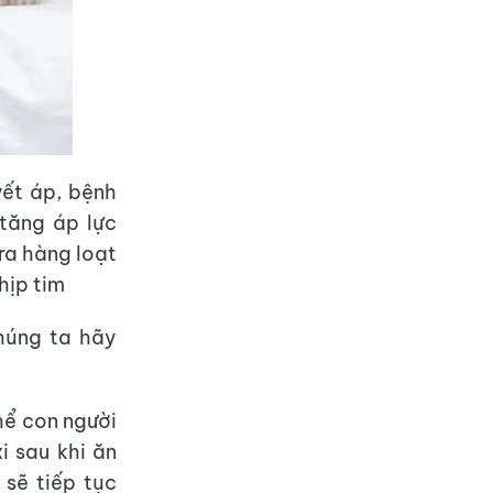
ết áp, bệnh
tăng áp lực
ra hàng loạt
hịp tim
húng ta hãy
thể con người
i sau khi ăn
 sẽ tiếp tục