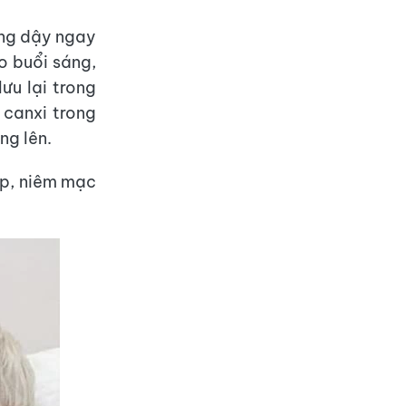
ứng dậy ngay
o buổi sáng,
lưu lại trong
 canxi trong
ng lên.
ép, niêm mạc