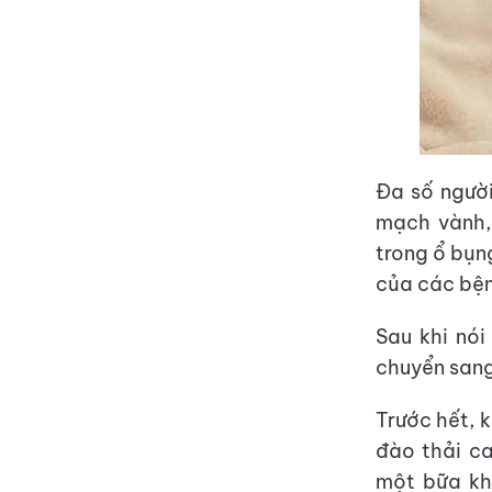
Đa số ngườ
mạch vành,
trong ổ bụn
của các bện
Sau khi nó
chuyển sang 
Trước hết, k
đào thải ca
một bữa khu