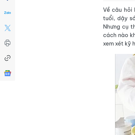
Về câu hỏi 
tuổi, dậy s
Nhưng cụ th
cách nào k
xem xét kỹ 