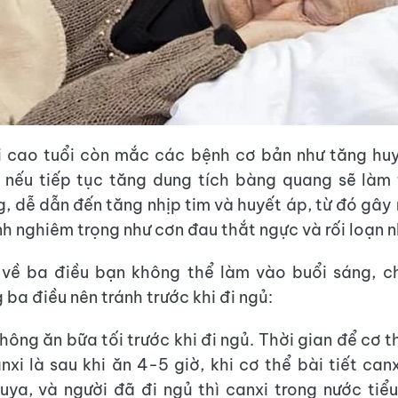
i cao tuổi còn mắc các bệnh cơ bản như tăng huy
 nếu tiếp tục tăng dung tích bàng quang sẽ làm 
g, dễ dẫn đến tăng nhịp tim và huyết áp, từ đó gây 
h nghiêm trọng như cơn đau thắt ngực và rối loạn n
i về ba điều bạn không thể làm vào buổi sáng, c
ba điều nên tránh trước khi đi ngủ:
hông ăn bữa tối trước khi đi ngủ. Thời gian để cơ 
nxi là sau khi ăn 4-5 giờ, khi cơ thể bài tiết canx
ya, và người đã đi ngủ thì canxi trong nước tiểu