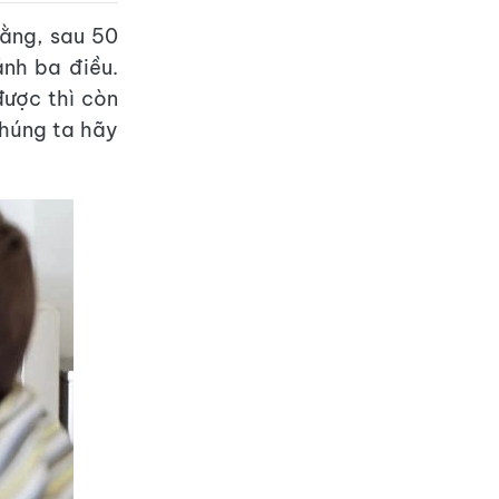
rằng, sau 50
ánh ba điều.
được thì còn
húng ta hãy