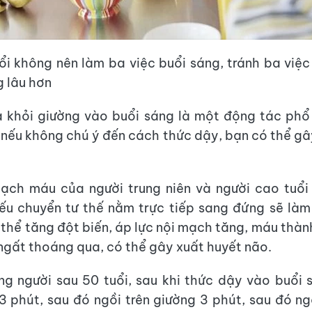
uổi không nên làm ba việc buổi sáng, tránh ba việc 
g lâu hơn
a khỏi giường vào buổi sáng là một động tác phổ
, nếu không chú ý đến cách thức dậy, bạn có thể gâ
ạch máu của người trung niên và người cao tuổi 
ếu chuyển tư thế nằm trực tiếp sang đứng sẽ làm
thể tăng đột biến, áp lực nội mạch tăng, máu thàn
ngất thoáng qua, có thể gây xuất huyết não.
ng người sau 50 tuổi, sau khi thức dậy vào buổi 
 phút, sau đó ngồi trên giường 3 phút, sau đó n