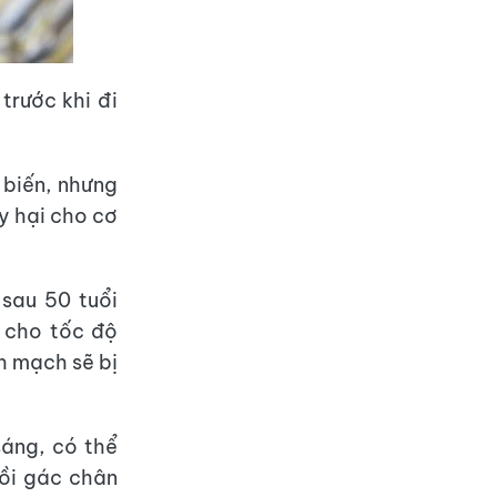
trước khi đi
 biến, nhưng
y hại cho cơ
sau 50 tuổi
 cho tốc độ
h mạch sẽ bị
sáng, có thể
gồi gác chân