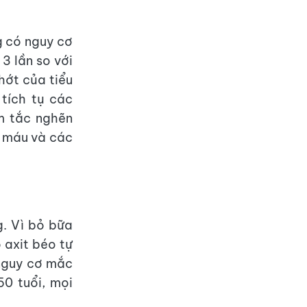
g có nguy cơ
3 lần so với
hớt của tiểu
tích tụ các
m tắc nghẽn
i máu và các
g. Vì bỏ bữa
 axit béo tự
 nguy cơ mắc
50 tuổi, mọi