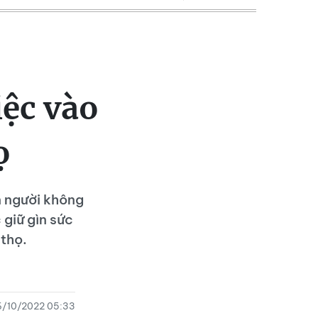
iệc vào
ọ
n người không
giữ gìn sức
 thọ.
6/10/2022 05:33