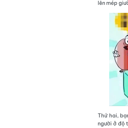
lên mép giườ
Thứ hai, bạ
người ở độ 