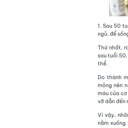
1. Sau 50 t
ngủ, để sốn
Thứ nhất, r
sau tuổi 50
thể.
Do thành m
mỏng nên n
máu của cơ 
vỡ dẫn đến 
Vì vậy, nhữ
nằm xuống 3