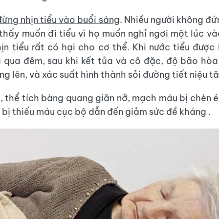
đừng nhịn tiểu vào buổi sáng
. Nhiều người không đ
thấy muốn đi tiểu vì họ muốn nghỉ ngơi một lúc và
ịn tiểu rất có hại cho cơ thể. Khi nước tiểu được 
qua đêm, sau khi kết tủa và cô đặc, độ bão hòa
ng lên, và xác suất hình thành sỏi đường tiết niệu tă
ểu, thể tích bàng quang giãn nở, mạch máu bị chèn 
bị thiếu máu cục bộ dẫn đến giảm sức đề kháng .