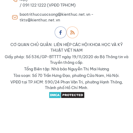
/ 091 122 1222 (VPĐD TPHCM)
baotrithuccuocsong@kienthuc.net.vn -
tkts@kienthuc.net.vn
CƠ QUAN CHỦ QUẢN: LIÊN HIỆP CÁC HỘI KHOA HỌC VÀ KỸ
THUẬT VIỆT NAM
Giấy phép: Số 536/GP-BTTTT ngày 19/11/2020 do Bộ Thông tin và
Truyền thông cấp.
Tổng Biên tập: Nhà báo Nguyễn Thị Mai Hương
Tòa soạn: Số 70 Trần Hưng Đạo, phường Cửa Nam, Hà Nội.
VPĐD tại TP.HCM: 590/24 Phan Văn Trị, phường Hạnh Thông,
Thành phố Hồ Chí Minh.