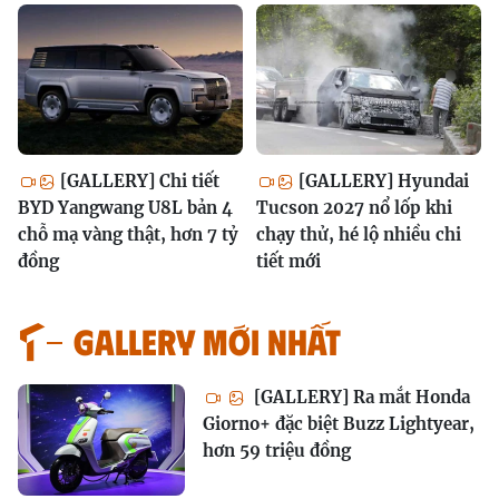
[GALLERY] Chi tiết
[GALLERY] Hyundai
BYD Yangwang U8L bản 4
Tucson 2027 nổ lốp khi
chỗ mạ vàng thật, hơn 7 tỷ
chạy thử, hé lộ nhiều chi
đồng
tiết mới
GALLERY MỚI NHẤT
[GALLERY] Ra mắt Honda
Giorno+ đặc biệt Buzz Lightyear,
hơn 59 triệu đồng