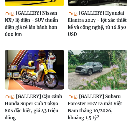
[GALLERY] Nissan
[GALLERY] Hyundai
NX7 lộ diện - SUV thuần
Elantra 2027 - lột xác thiết
điện giá rẻ lăn bánh hơn
kế và công nghệ, từ 16.850
600 km
USD
[GALLERY] Cận cảnh
[GALLERY] Subaru
Honda Super Cub Tokyo
Forester HEV ra mắt Việt
80s đặc biệt, giá 43 triệu
Nam tháng 10/2026,
đồng
khoảng 1,5 tỷ?