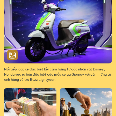
Nối tiếp loạt xe đặc biệt lấy cảm hứng từ các nhân vật Disney,
Honda vừa ra bản đặc biệt của mẫu xe ga Giorno+ với cảm hứng từ
anh hùng vũ trụ Buzz Lightyear.