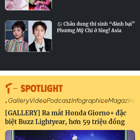
Chân dung thí sinh “đánh bại”
Phương Mỹ Chi ở Sing! Asia
SPOTLIGHT
Gallery
Video
Podcast
Infographic
eMagazine
[GALLERY] Ra mắt Honda Giorno+ đặc
biệt Buzz Lightyear, hơn 59 triệu đồng