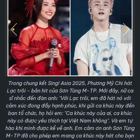
Trong chung kết Sing! Asia 2025, Phương Mỹ Chi hát
Lạc trôi - bản hit của Sơn Tùng M-TP. Mới đây, nữ ca
sĩ nhắc đến đàn anh: "Với Lạc trôi, em đã hát nó với
cảm xúc đong đầy hạnh phúc, khi gửi ca khúc này đến
ban tổ chức, họ hỏi em: "Ca khúc này của ai, ca khúc
này có được yêu thích tại Việt Nam không". Và em tự
hào khi mình được kể về anh. Em cảm ơn anh Sơn Tùng
M-TP đã cho phép em mang ca khúc này hát cho bạn