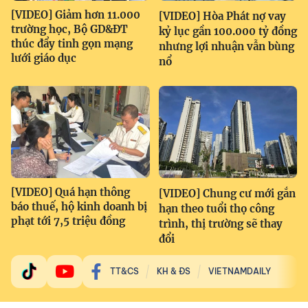
[VIDEO] Giảm hơn 11.000
[VIDEO] Hòa Phát nợ vay
trường học, Bộ GD&ĐT
kỷ lục gần 100.000 tỷ đồng
thúc đẩy tinh gọn mạng
nhưng lợi nhuận vẫn bùng
lưới giáo dục
nổ
[VIDEO] Quá hạn thông
[VIDEO] Chung cư mới gắn
báo thuế, hộ kinh doanh bị
hạn theo tuổi thọ công
phạt tới 7,5 triệu đồng
trình, thị trường sẽ thay
đổi
TT&CS
KH & ĐS
VIETNAMDAILY