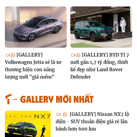
[GALLERY]
[GALLERY] BYD Ti 7
Volkswagen Jetta sẽ là xe
mới gần 1,7 tỷ đồng, thiết
thương hiệu con năng
kế đẹp như Land Rover
lượng mới "giá mềm"
Defender
GALLERY MỚI NHẤT
[GALLERY] Nissan NX7 lộ
diện - SUV thuần điện giá rẻ lăn
bánh hơn 600 km