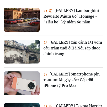
[GALLERY] Lamborghini
Revuelto Miura 60° Homage -
"siêu bò" kỷ niệm 60 năm
[GALLERY] Cận cảnh 131 vòm
cầu trăm tuổi ở Hà Nội sắp được
chỉnh trang
[GALLERY] Smartphone pin
11.000mAh gây sốc: Gấp đôi
iPhone 17 Pro Max
[GALLERY] Toyota Harrier