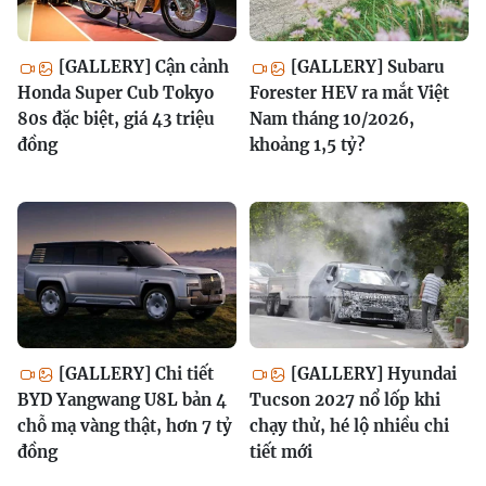
[GALLERY] Cận cảnh
[GALLERY] Subaru
Honda Super Cub Tokyo
Forester HEV ra mắt Việt
80s đặc biệt, giá 43 triệu
Nam tháng 10/2026,
đồng
khoảng 1,5 tỷ?
[GALLERY] Chi tiết
[GALLERY] Hyundai
BYD Yangwang U8L bản 4
Tucson 2027 nổ lốp khi
chỗ mạ vàng thật, hơn 7 tỷ
chạy thử, hé lộ nhiều chi
đồng
tiết mới