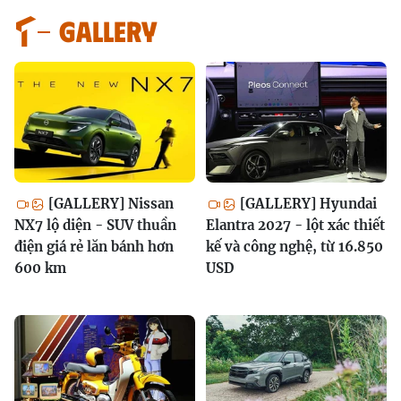
GALLERY
[GALLERY] Nissan
[GALLERY] Hyundai
NX7 lộ diện - SUV thuần
Elantra 2027 - lột xác thiết
điện giá rẻ lăn bánh hơn
kế và công nghệ, từ 16.850
600 km
USD