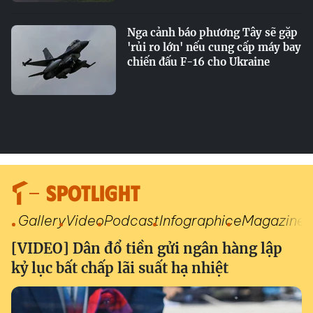
Nga cảnh báo phương Tây sẽ gặp
'rủi ro lớn' nếu cung cấp máy bay
chiến đấu F-16 cho Ukraine
SPOTLIGHT
Gallery
Video
Podcast
Infographic
eMagazine
[VIDEO] Dân đổ tiền gửi ngân hàng lập
kỷ lục bất chấp lãi suất hạ nhiệt