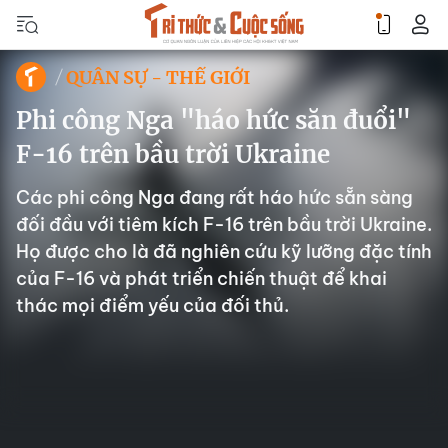
QUÂN SỰ - THẾ GIỚI
Phi công Nga "háo hức săn đuổi"
F-16 trên bầu trời Ukraine
Các phi công Nga đang rất háo hức sẵn sàng
đối đầu với tiêm kích F-16 trên bầu trời Ukraine.
Họ được cho là đã nghiên cứu kỹ lưỡng đặc tính
của F-16 và phát triển chiến thuật để khai
thác mọi điểm yếu của đối thủ.