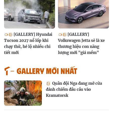
[GALLERY] Hyundai
[GALLERY]
Tucson 2027 nổ lốp khi
Volkswagen Jetta sẽ là xe
chạy thử, hé lộ nhiều chi
thương hiệu con năng
tiết mới
lượng mới "giá mềm"
GALLERY MỚI NHẤT
Quân đội Nga đang mở cửa
đánh chiếm đầu cầu vào
Kramatorsk