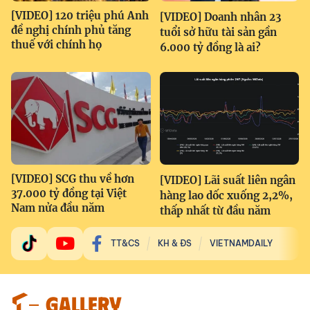
[VIDEO] 120 triệu phú Anh
[VIDEO] Doanh nhân 23
đề nghị chính phủ tăng
tuổi sở hữu tài sản gần
thuế với chính họ
6.000 tỷ đồng là ai?
[VIDEO] SCG thu về hơn
[VIDEO] Lãi suất liên ngân
37.000 tỷ đồng tại Việt
hàng lao dốc xuống 2,2%,
Nam nửa đầu năm
thấp nhất từ đầu năm
TT&CS
KH & ĐS
VIETNAMDAILY
GALLERY