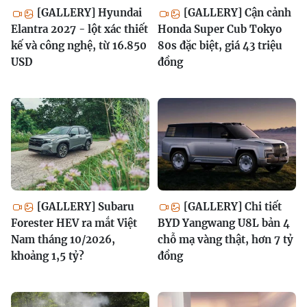
[GALLERY] Hyundai
[GALLERY] Cận cảnh
Elantra 2027 - lột xác thiết
Honda Super Cub Tokyo
kế và công nghệ, từ 16.850
80s đặc biệt, giá 43 triệu
USD
đồng
[GALLERY] Subaru
[GALLERY] Chi tiết
Forester HEV ra mắt Việt
BYD Yangwang U8L bản 4
Nam tháng 10/2026,
chỗ mạ vàng thật, hơn 7 tỷ
khoảng 1,5 tỷ?
đồng