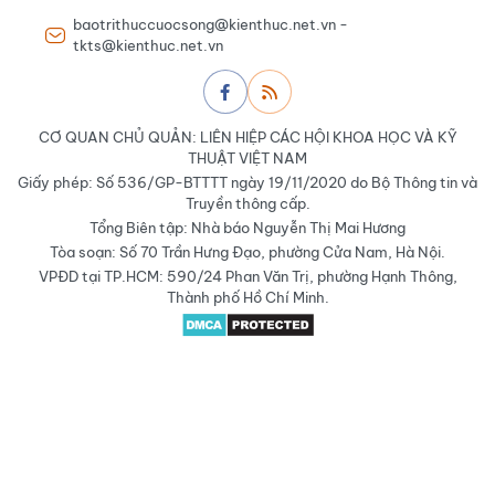
baotrithuccuocsong@kienthuc.net.vn -
tkts@kienthuc.net.vn
CƠ QUAN CHỦ QUẢN: LIÊN HIỆP CÁC HỘI KHOA HỌC VÀ KỸ
THUẬT VIỆT NAM
Giấy phép: Số 536/GP-BTTTT ngày 19/11/2020 do Bộ Thông tin và
Truyền thông cấp.
Tổng Biên tập: Nhà báo Nguyễn Thị Mai Hương
Tòa soạn: Số 70 Trần Hưng Đạo, phường Cửa Nam, Hà Nội.
VPĐD tại TP.HCM: 590/24 Phan Văn Trị, phường Hạnh Thông,
Thành phố Hồ Chí Minh.