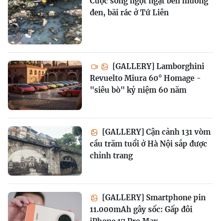
Cuộc sống ngột ngạt bên mương
đen, bãi rác ở Tứ Liên
[GALLERY] Lamborghini
Revuelto Miura 60° Homage -
"siêu bò" kỷ niệm 60 năm
[GALLERY] Cận cảnh 131 vòm
cầu trăm tuổi ở Hà Nội sắp được
chỉnh trang
[GALLERY] Smartphone pin
11.000mAh gây sốc: Gấp đôi