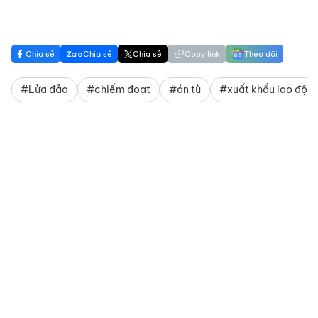
Chia sẻ
Chia sẻ
Chia sẻ
Copy link
Theo dõi
#Lừa đảo
#chiếm đoạt
#án tù
#xuất khẩu lao độn