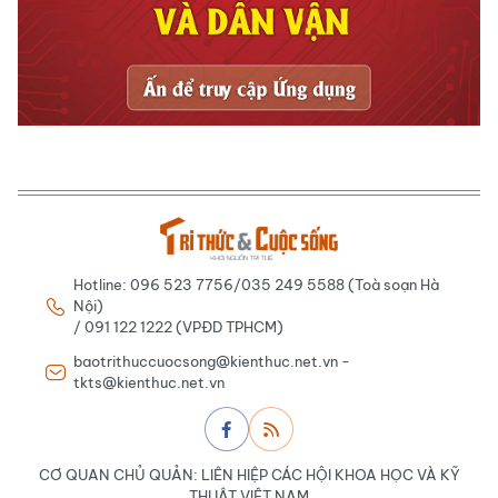
Hotline: 096 523 7756/035 249 5588 (Toà soạn Hà
Nội)
/ 091 122 1222 (VPĐD TPHCM)
baotrithuccuocsong@kienthuc.net.vn -
tkts@kienthuc.net.vn
CƠ QUAN CHỦ QUẢN: LIÊN HIỆP CÁC HỘI KHOA HỌC VÀ KỸ
THUẬT VIỆT NAM