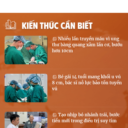
KIẾN THỨC CẦN BIẾT
Nhiều lần truyền máu vì ung
thư bàng quang xâm lấn cơ, bướu
hơn 10cm
Bé gái 14 tuổi mang khối u vú
8 cm, bác sĩ nỗ lực bảo tồn tuyến
vú
Tạo nhịp bó nhánh trái, bước
tiến mới trong điều trị suy tim