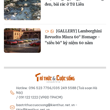
đen, bãi rác ở Tứ Liên
[GALLERY] Lamborghini
Revuelto Miura 60° Homage -
"siêu bò" kỷ niệm 60 năm
Hotline: 096 523 7756/035 249 5588 (Toà soạn Hà
Nội)
/ 091 122 1222 (VPĐD TPHCM)
baotrithuccuocsong@kienthuc.net.vn -
tkts@kienthuc.net.vn