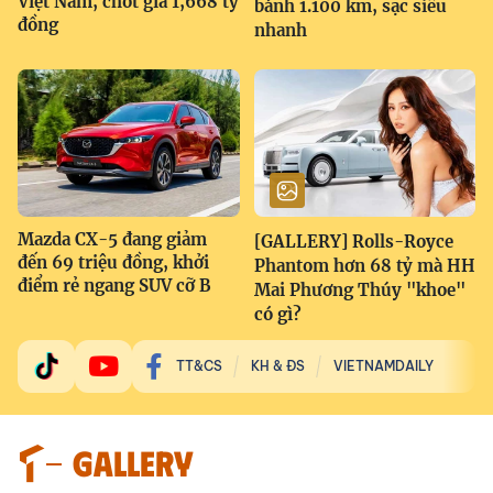
Việt Nam, chốt giá 1,668 tỷ
bánh 1.100 km, sạc siêu
đồng
nhanh
Mazda CX-5 đang giảm
[GALLERY] Rolls-Royce
đến 69 triệu đồng, khởi
Phantom hơn 68 tỷ mà HH
điểm rẻ ngang SUV cỡ B
Mai Phương Thúy "khoe"
có gì?
TT&CS
KH & ĐS
VIETNAMDAILY
GALLERY