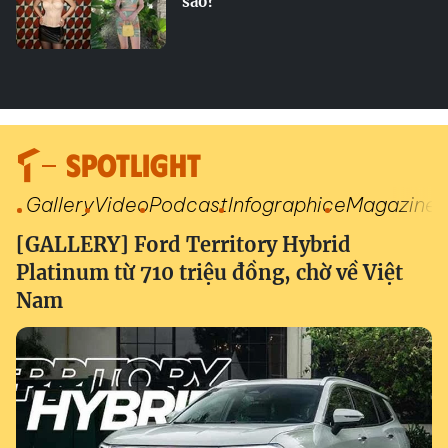
sao?
SPOTLIGHT
Gallery
Video
Podcast
Infographic
eMagazine
[GALLERY] Ford Territory Hybrid
Platinum từ 710 triệu đồng, chờ về Việt
Nam