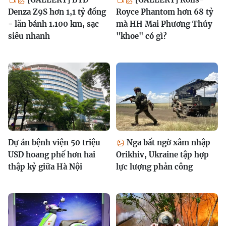
Denza Z9S hơn 1,1 tỷ đồng
Royce Phantom hơn 68 tỷ
- lăn bánh 1.100 km, sạc
mà HH Mai Phương Thúy
siêu nhanh
"khoe" có gì?
Dự án bệnh viện 50 triệu
Nga bất ngờ xâm nhập
USD hoang phế hơn hai
Orikhiv, Ukraine tập hợp
thập kỷ giữa Hà Nội
lực lượng phản công