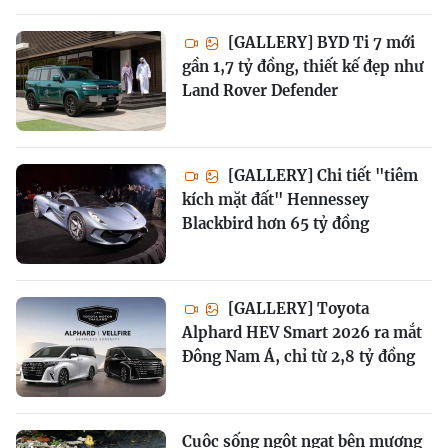
[GALLERY] BYD Ti 7 mới
gần 1,7 tỷ đồng, thiết kế đẹp như
Land Rover Defender
[GALLERY] Chi tiết "tiêm
kích mặt đất" Hennessey
Blackbird hơn 65 tỷ đồng
[GALLERY] Toyota
Alphard HEV Smart 2026 ra mắt
Đông Nam Á, chỉ từ 2,8 tỷ đồng
Cuộc sống ngột ngạt bên mương