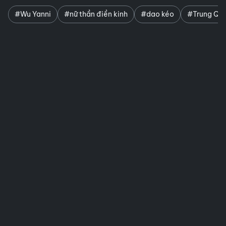
#Wu Yanni
#nữ thần điền kinh
#dao kéo
#Trung Qu