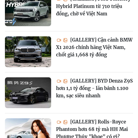
Hybrid Platinum từ 710 triệu
đồng, chờ về Việt Nam
[GALLERY] Cận cảnh BMW
X1 2026 chính hãng Việt Nam,
chốt giá 1,668 tỷ đồng
[GALLERY] BYD Denza Z9S
hơn 1,1 tỷ đồng - lăn bánh 1.100
km, sạc siêu nhanh
[GALLERY] Rolls-Royce
Phantom hơn 68 tỷ mà HH Mai
Phương Thúy "khoe" có gì?