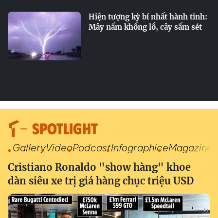
Hiện tượng kỳ bí nhất hành tinh:
Mây nấm khổng lồ, cây sấm sét
SPOTLIGHT
Gallery
Video
Podcast
Infographic
eMagazine
Cristiano Ronaldo "show hàng" khoe
dàn siêu xe trị giá hàng chục triệu USD