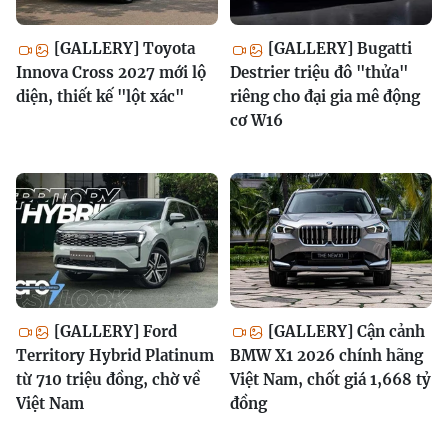
[GALLERY] Toyota
[GALLERY] Bugatti
Innova Cross 2027 mới lộ
Destrier triệu đô "thửa"
diện, thiết kế "lột xác"
riêng cho đại gia mê động
cơ W16
[GALLERY] Ford
[GALLERY] Cận cảnh
Territory Hybrid Platinum
BMW X1 2026 chính hãng
từ 710 triệu đồng, chờ về
Việt Nam, chốt giá 1,668 tỷ
Việt Nam
đồng