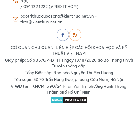
Nội)
/ 091 122 1222 (VPĐD TPHCM)
baotrithuccuocsong@kienthuc.net.vn -
tkts@kienthuc.net.vn
CƠ QUAN CHỦ QUẢN: LIÊN HIỆP CÁC HỘI KHOA HỌC VÀ KỸ
THUẬT VIỆT NAM
Giấy phép: Số 536/GP-BTTTT ngày 19/11/2020 do Bộ Thông tin và
Truyền thông cấp.
Tổng Biên tập: Nhà báo Nguyễn Thị Mai Hương
Tòa soạn: Số 70 Trần Hưng Đạo, phường Cửa Nam, Hà Nội.
VPĐD tại TP.HCM: 590/24 Phan Văn Trị, phường Hạnh Thông,
Thành phố Hồ Chí Minh.