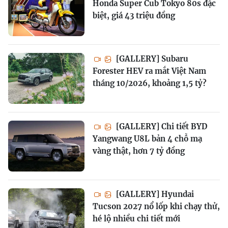
Honda Super Cub Tokyo 80s đặc
biệt, giá 43 triệu đồng
[GALLERY] Subaru
Forester HEV ra mắt Việt Nam
tháng 10/2026, khoảng 1,5 tỷ?
[GALLERY] Chi tiết BYD
Yangwang U8L bản 4 chỗ mạ
vàng thật, hơn 7 tỷ đồng
[GALLERY] Hyundai
Tucson 2027 nổ lốp khi chạy thử,
hé lộ nhiều chi tiết mới