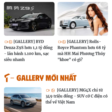
[GALLERY] BYD
[GALLERY] Rolls-
Denza Z9S hơn 1,1 tỷ đồng
Royce Phantom hơn 68 tỷ
- lăn bánh 1.100 km, sạc
mà HH Mai Phương Thúy
siêu nhanh
"khoe" có gì?
GALLERY MỚI NHẤT
[GALLERY] MG4X chỉ từ
349 triệu đồng - SUV cỡ C điện có
thể về Việt Nam