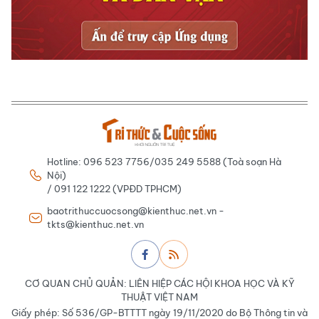
Hotline: 096 523 7756/035 249 5588 (Toà soạn Hà
Nội)
/ 091 122 1222 (VPĐD TPHCM)
baotrithuccuocsong@kienthuc.net.vn -
tkts@kienthuc.net.vn
CƠ QUAN CHỦ QUẢN: LIÊN HIỆP CÁC HỘI KHOA HỌC VÀ KỸ
THUẬT VIỆT NAM
Giấy phép: Số 536/GP-BTTTT ngày 19/11/2020 do Bộ Thông tin và