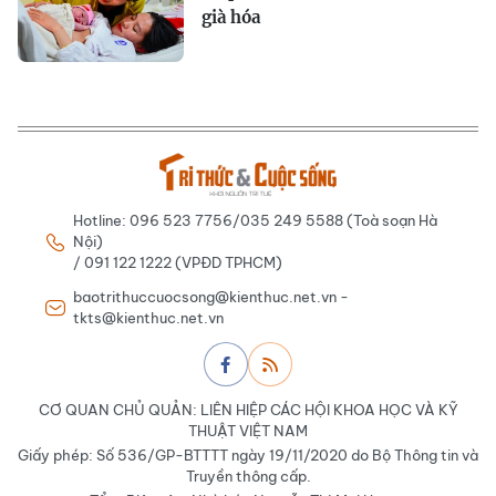
già hóa
Hotline: 096 523 7756/035 249 5588 (Toà soạn Hà
Nội)
/ 091 122 1222 (VPĐD TPHCM)
baotrithuccuocsong@kienthuc.net.vn -
tkts@kienthuc.net.vn
CƠ QUAN CHỦ QUẢN: LIÊN HIỆP CÁC HỘI KHOA HỌC VÀ KỸ
THUẬT VIỆT NAM
Giấy phép: Số 536/GP-BTTTT ngày 19/11/2020 do Bộ Thông tin và
Truyền thông cấp.