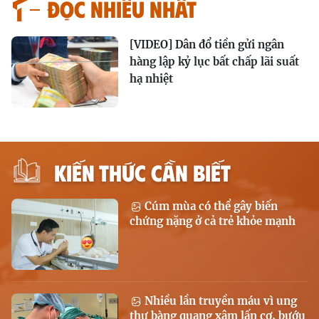
Đọc nhiều nhất
[VIDEO] Dân đổ tiền gửi ngân
hàng lập kỷ lục bất chấp lãi suất
hạ nhiệt
KIẾN THỨC CẦN BIẾT
Cúm mùa có thể gây biến
chứng nặng ở cả trẻ khỏe mạnh
Nhiều lần truyền máu vì ung
thư bàng quang xâm lấn cơ, bướu