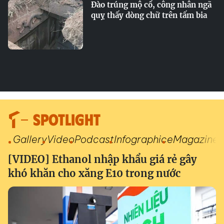
Đào trúng mộ cổ, công nhân ngã
quỵ thấy dòng chữ trên tấm bia
SPOTLIGHT
Gallery
Video
Podcast
Infographic
eMagazine
[VIDEO] Ethanol nhập khẩu giá rẻ gây
khó khăn cho xăng E10 trong nước