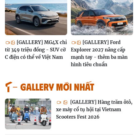
[GALLERY] MG4X chỉ
[GALLERY] Ford
từ 349 triệu đồng - SUV cỡ
Explorer 2027 nâng cấp
C điện có thể về Việt Nam
mạnh tay - thêm ba màn
hình tiêu chuẩn
GALLERY MỚI NHẤT
[GALLERY] Hàng trăm ôtô,
xe máy cổ tụ hội tại Vietnam
Scooters Fest 2026