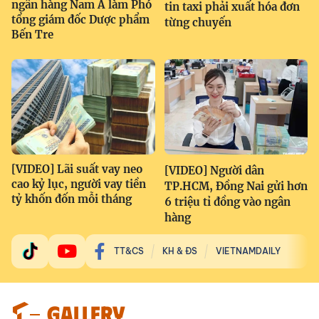
ngân hàng Nam Á làm Phó
tin taxi phải xuất hóa đơn
tổng giám đốc Dược phẩm
từng chuyến
Bến Tre
[VIDEO] Lãi suất vay neo
[VIDEO] Người dân
cao kỷ lục, người vay tiền
TP.HCM, Đồng Nai gửi hơn
tỷ khốn đốn mỗi tháng
6 triệu tỉ đồng vào ngân
hàng
TT&CS
KH & ĐS
VIETNAMDAILY
GALLERY