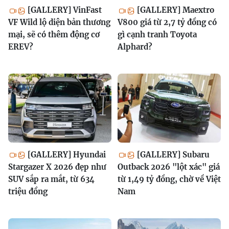
[GALLERY] VinFast
[GALLERY] Maextro
VF Wild lộ diện bản thương
V800 giá từ 2,7 tỷ đồng có
mại, sẽ có thêm động cơ
gì cạnh tranh Toyota
EREV?
Alphard?
[GALLERY] Hyundai
[GALLERY] Subaru
Stargazer X 2026 đẹp như
Outback 2026 "lột xác" giá
SUV sắp ra mắt, từ 634
từ 1,49 tỷ đồng, chờ về Việt
triệu đồng
Nam