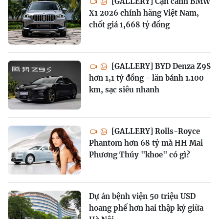
[GALLERY] Cận cảnh BMW
X1 2026 chính hãng Việt Nam,
chốt giá 1,668 tỷ đồng
[GALLERY] BYD Denza Z9S
hơn 1,1 tỷ đồng - lăn bánh 1.100
km, sạc siêu nhanh
[GALLERY] Rolls-Royce
Phantom hơn 68 tỷ mà HH Mai
Phương Thúy "khoe" có gì?
Dự án bệnh viện 50 triệu USD
hoang phế hơn hai thập kỷ giữa