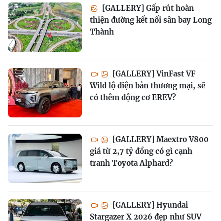
[GALLERY] Gấp rút hoàn
thiện đường kết nối sân bay Long
Thành
[GALLERY] VinFast VF
Wild lộ diện bản thương mại, sẽ
có thêm động cơ EREV?
[GALLERY] Maextro V800
giá từ 2,7 tỷ đồng có gì cạnh
tranh Toyota Alphard?
[GALLERY] Hyundai
Stargazer X 2026 đẹp như SUV