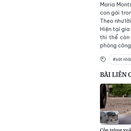
Maria Monts
con gái tro
Theo như lờ
Hiện tại gi
thi thể còn
phòng công 
#sát nhâ
BÀI LIÊN
Côn trùng xuấ