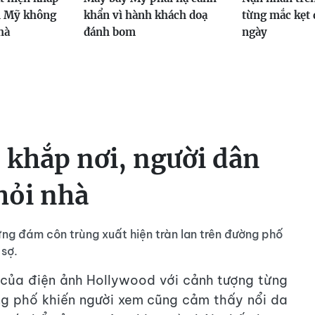
n Mỹ không
khẩn vì hành khách doạ
từng mắc kẹt 
hà
đánh bom
ngày
 khắp nơi, người dân
hỏi nhà
ng đám côn trùng xuất hiện tràn lan trên đường phố
 sợ.
của điện ảnh Hollywood với cảnh tượng từng
ờng phố khiến người xem cũng cảm thấy nổi da