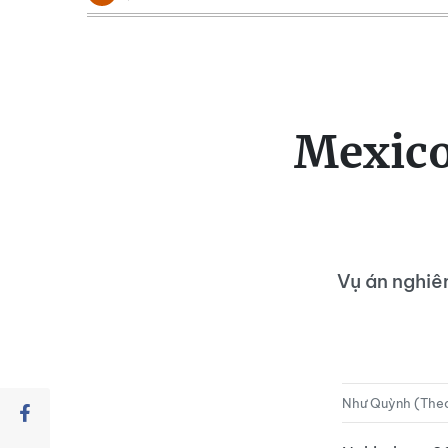
Mexico:
Vụ án nghiê
Như Quỳnh (Theo