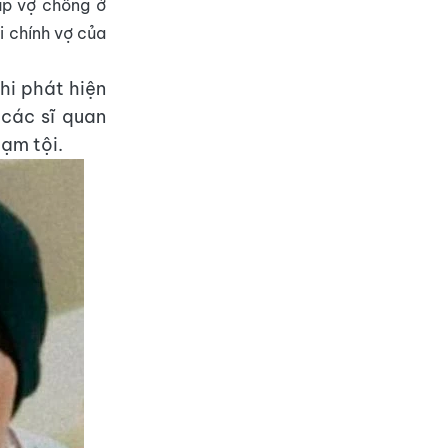
ặp vợ chồng ở
i chính vợ của
hi phát hiện
 các sĩ quan
hạm tội.