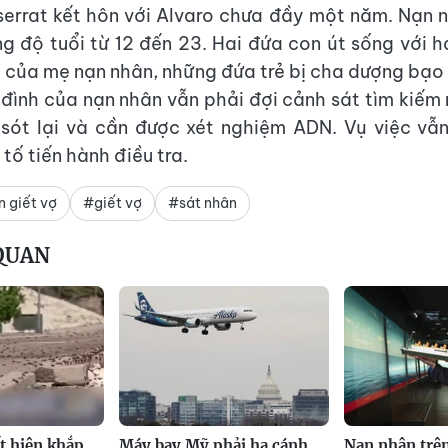
errat kết hôn với Alvaro chưa đầy một năm. Nạn 
ng độ tuổi từ 12 đến 23. Hai đứa con út sống với h
i của mẹ nạn nhân, những đứa trẻ bị cha dượng bạo
a đình của nạn nhân vẫn phải đợi cảnh sát tìm kiế
 sót lại và cần được xét nghiệm ADN. Vụ việc v
tố tiến hành điều tra.
n giết vợ
#giết vợ
#sát nhân
 QUAN
t hiện khắp
Máy bay Mỹ phải hạ cánh
Nạn nhân trên