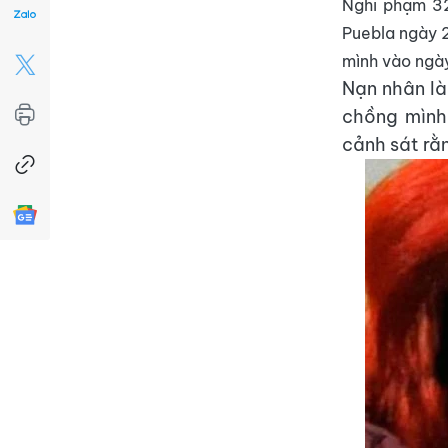
Nghi phạm 32
Puebla ngày 2
mình vào ngà
Nạn nhân là
chồng mình 
cảnh sát rằ