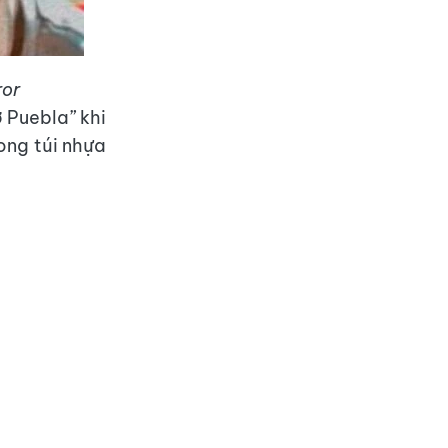
ror
ở Puebla” khi
ong túi nhựa