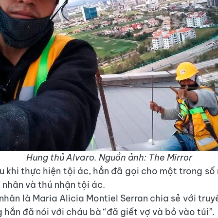
Hung thủ Alvaro. Nguồn ảnh: The Mirror
u khi thực hiện tội ác, hắn đã gọi cho một trong số
 nhân và thú nhận tội ác.
hân là Maria Alicia Montiel Serran chia sẻ với tru
hắn đã nói với cháu bà “đã giết vợ và bỏ vào túi”.