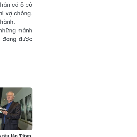
nhân có 5 cô
ai vợ chồng.
 hành.
m những mảnh
ẫn đang được
 tàu lặn Titan