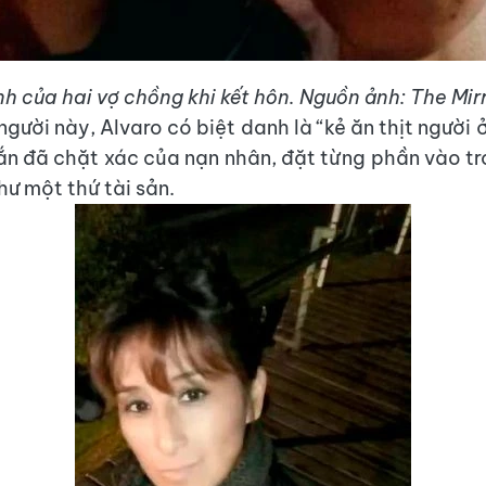
h của hai vợ chồng khi kết hôn. Nguồn ảnh: The Mir
người này, Alvaro có biệt danh là “kẻ ăn thịt người 
ắn đã chặt xác của nạn nhân, đặt từng phần vào tr
hư một thứ tài sản.