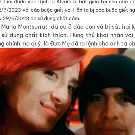
 tuổi được xác định là Alvaro bị bắt giữa tại nhà của c
/7/2023 với cáo buộc giết vợ. Hắn ta bị cáo buộc giết hạ
y 29/6/2023 do sử dụng chất cấm.
 Maria Montserrat đã có 5 đứa con và bị sát hại k
sử dụng chất kích thích. Hung thủ khai nhận với
ng chính ma quỷ, là Đức Mẹ đã ra lệnh cho anh ta p