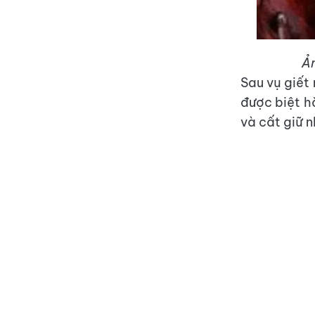
Ản
Sau vụ giết 
được biệt h
và cất giữ n