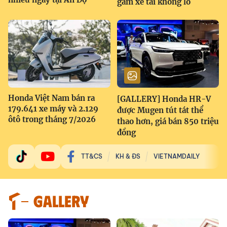
gầm xe tải khổng lồ
Honda Việt Nam bán ra
[GALLERY] Honda HR-V
179.641 xe máy và 2.129
được Mugen tút tát thể
ôtô trong tháng 7/2026
thao hơn, giá bán 850 triệu
đồng
TT&CS
KH & ĐS
VIETNAMDAILY
GALLERY