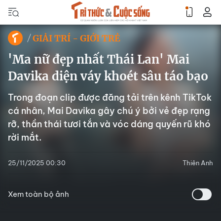
GIẢI TRÍ - GIỚI TRẺ
'Ma nữ đẹp nhất Thái Lan' Mai
Davika diện váy khoét sâu táo bạo
Trong đoạn clip được đăng tải trên kênh TikTok
cá nhân, Mai Davika gây chú ý bởi vẻ đẹp rạng
rỡ, thần thái tươi tắn và vóc dáng quyến rũ khó
rời mắt.
25/11/2025 00:30
Thiên Anh
Xem toàn bộ ảnh