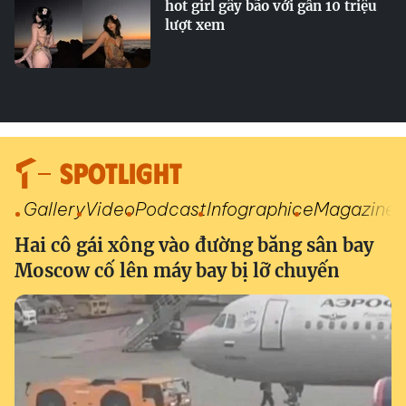
hot girl gây bão với gần 10 triệu
lượt xem
SPOTLIGHT
Gallery
Video
Podcast
Infographic
eMagazine
Hai cô gái xông vào đường băng sân bay
Moscow cố lên máy bay bị lỡ chuyến