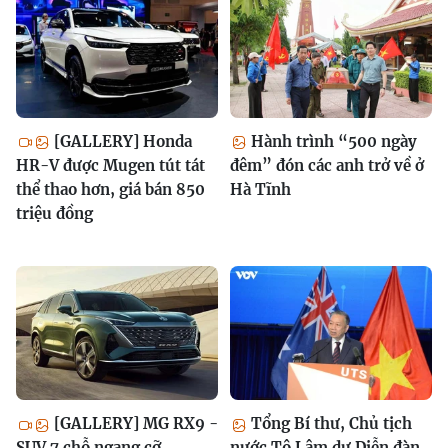
[GALLERY] Honda
Hành trình “500 ngày
HR-V được Mugen tút tát
đêm” đón các anh trở về ở
thể thao hơn, giá bán 850
Hà Tĩnh
triệu đồng
[GALLERY] MG RX9 -
Tổng Bí thư, Chủ tịch
SUV 7 chỗ ngang cỡ
nước Tô Lâm dự Diễn đàn