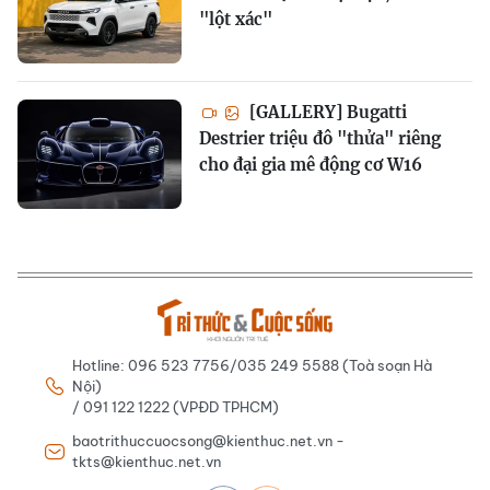
"lột xác"
[GALLERY] Bugatti
Destrier triệu đô "thửa" riêng
cho đại gia mê động cơ W16
Hotline: 096 523 7756/035 249 5588 (Toà soạn Hà
Nội)
/ 091 122 1222 (VPĐD TPHCM)
baotrithuccuocsong@kienthuc.net.vn -
tkts@kienthuc.net.vn