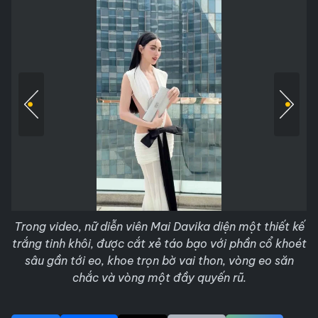
Trong video, nữ diễn viên Mai Davika diện một thiết kế
trắng tinh khôi, được cắt xẻ táo bạo với phần cổ khoét
sâu gần tới eo, khoe trọn bờ vai thon, vòng eo săn
chắc và vòng một đầy quyến rũ.