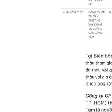
Tại Biên b
thầu tham gi
dự thầu với 
thầu với giá 
6.180.902.13
Công ty CP
TP. HCM) th
Tâm là người