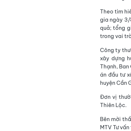
Theo tìm hi
gia ngày 3/8
quả; tổng g
trong vai tr
Công ty thư
xây dựng h
Thạnh, Ban 
án đầu tư x
huyện Cần 
Đơn vị thư
Thiên Lộc.
Bên mời thầ
MTV Tư vấn 