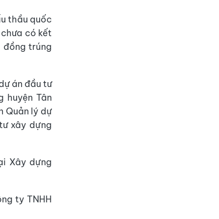
ấu thầu quốc
i chưa có kết
ỷ đồng trúng
dự án đầu tư
g huyện Tân
n Quản lý dự
 tư xây dựng
ại Xây dựng
Công ty TNHH