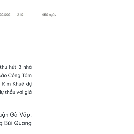
 thu hút 3 nhà
 cáo Công Tâm
g Kim Khuê dự
ự thầu với giá
quận Gò Vấp,
ng Bùi Quang