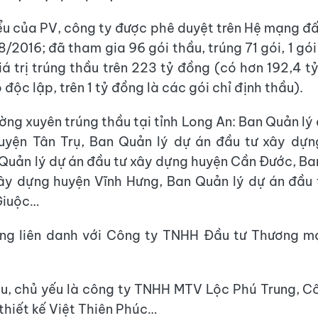
ểu của PV, công ty được phê duyệt trên Hệ mạng đ
/2016; đã tham gia 96 gói thầu, trúng 71 gói, 1 gó
iá trị trúng thầu trên 223 tỷ đồng (có hơn 192,4 t
ò độc lập, trên 1 tỷ đồng là các gói chỉ định thầu).
ờng xuyên trúng thầu tại tỉnh Long An: Ban Quản lý 
uyện Tân Trụ, Ban Quản lý dự án đầu tư xây dựn
Quản lý dự án đầu tư xây dựng huyện Cần Đước, Ba
ây dựng huyện Vĩnh Hưng, Ban Quản lý dự án đầu
Giuộc…
ờng liên danh với Công ty TNHH Đầu tư Thương m
u, chủ yếu là công ty TNHH MTV Lộc Phú Trung, 
thiết kế Việt Thiên Phúc…