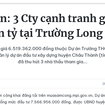
n: 3 Cty cạnh tranh g
n tỷ tại Trường Long
 giá 6.519.362.000 đồng thuộc Dự án Trường TH
n lý dự án đầu tư xây dựng huyện Châu Thành (tỉ
đã thu hút 3 nhà thầu tham gia...
2
in công khai đăng tải trên muasamcong.mpi.gov.vn, Dự á
 tổng mức đầu tư 7.566.956.000 đồng, được UBND huy