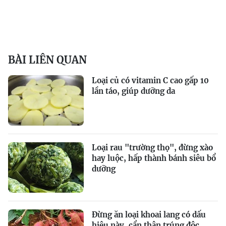
BÀI LIÊN QUAN
Loại củ có vitamin C cao gấp 10
lần táo, giúp dưỡng da
Loại rau "trường thọ", đừng xào
hay luộc, hấp thành bánh siêu bổ
dưỡng
Đừng ăn loại khoai lang có dấu
hiệu này, cẩn thận trúng độc