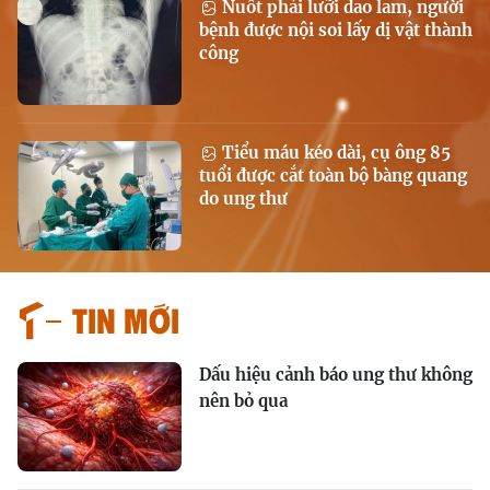
Nuốt phải lưỡi dao lam, người
bệnh được nội soi lấy dị vật thành
công
Tiểu máu kéo dài, cụ ông 85
tuổi được cắt toàn bộ bàng quang
do ung thư
Tin mới
Dấu hiệu cảnh báo ung thư không
nên bỏ qua