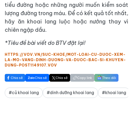
tiểu đường hoặc những người muốn kiểm soát
lượng đường trong máu. Để có kết quả tốt nhất,
hãy ăn khoai lang luộc hoặc nướng thay vì
chiên ngập dầu.
*Tiêu đề bài viết do BTV đặt lại!
HTTPS://VOV.VN/SUC-KHOE/MOT-LOAI-CU-DUOC-XEM-
LA-MO-VANG-DINH-DUONG-VA-DUOC-BAC-SI-KHUYEN-
DUNG-POST1149107.VOV
Chia sẻ
Chia sẻ
Chia sẻ
Copy link
Theo dõi
#củ khoai lang
#dinh dưỡng khoai lang
#khoai lang