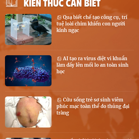
KIẾN THỨC CẦN BIẾT
Quạ biết chế tạo công cụ, trí
tuệ loài chim khiến con người
kinh ngạc
AI tạo ra virus diệt vi khuẩn
làm dấy lên mối lo an toàn sinh
học
Cứu sống trẻ sơ sinh viêm
phúc mạc toàn thể do thủng đại
tràng